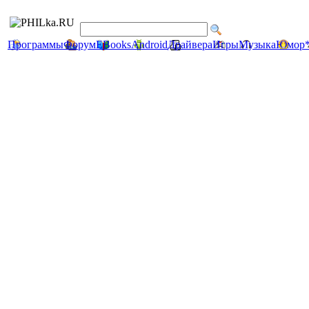
Программы
Форум
EBooks
Android
Драйвера
Игры
Музыка
Юмор