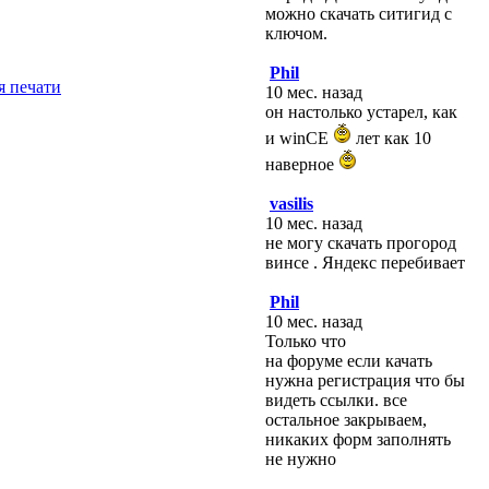
можно скачать ситигид с
ключом.
Phil
10 мес. назад
он настолько устарел, как
и winCE
лет как 10
наверное
vasilis
10 мес. назад
не могу скачать прогород
винсе . Яндекс перебивает
Phil
10 мес. назад
Только что
на форуме если качать
нужна регистрация что бы
видеть ссылки. все
остальное закрываем,
никаких форм заполнять
не нужно