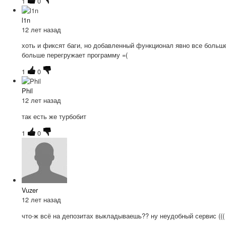
1
0
l1n
12 лет назад
хоть и фиксят баги, но добавленный функционал явно все больш
больше перегружает программу =(
1
0
Phil
12 лет назад
так есть же турбобит
1
0
Vuzer
12 лет назад
что-ж всё на депозитах выкладываешь?? ну неудобный сервис (((