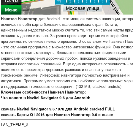
для Android - это мощная система навигации, котор
Навител Навигатор
включает в себя карты большинства европейских стран. Кстати,
единственным недостатком можно считать то, что эти самые карты при
скачивать дополнительно. Загрузка происходит прямо из интерфейса
программы, но отнимает немало времени. В остальном же Навител Нав
- это отличная программа с множество интересных функций. Она позво
мгновенно строить маршруты, бесплатно пользоваться фирменными
сервисами определения дорожных пробок, поиска нужных заведений и
отправки бесплатных сообщений. Еще одна интересная особенность - э
возможность просмотра дорожных развязок и опасных участков в
трехмерном режиме. Интерфейс навигатора полностью настраиваем и
интуитивен. Программа умеет запоминать наиболее используемые мар
и поддерживает голосовые оповещения. (132 MB, cracked, android)
Ключевые особенности Навител Навигатор:
Что нового в Navitel Navigator 9.6 для Android:
скачать
Navitel Navigator 9.6.1978 для Android cracked FULL
скачать
Карты Q1 2016 для Навител Навигатор 9.6 и выше
LAN_THEME_3