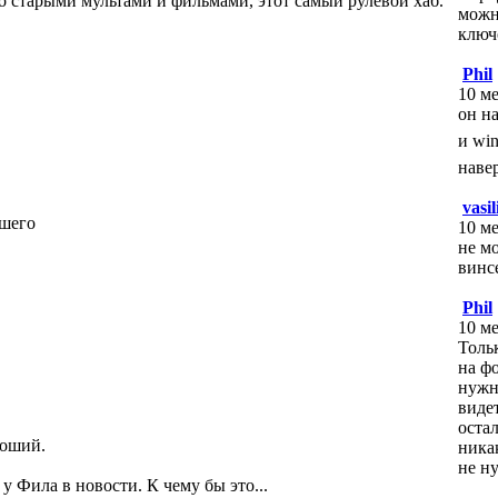
со старыми мультами и фильмами, этот самый рулевой хаб.
можн
ключ
Phil
10 ме
он на
и wi
наве
vasil
ошего
10 ме
не м
винс
Phil
10 ме
Толь
на ф
нужн
виде
оста
роший.
ника
не н
 у Фила в новости. К чему бы это...