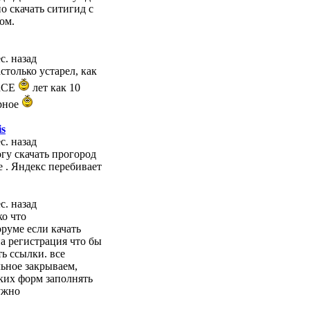
о скачать ситигид с
ом.
с. назад
столько устарел, как
nCE
лет как 10
рное
is
с. назад
огу скачать прогород
е . Яндекс перебивает
с. назад
ко что
оруме если качать
а регистрация что бы
ть ссылки. все
льное закрываем,
ких форм заполнять
ужно