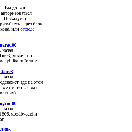
Вы должны
авторизоваться.
Пожалуйста,
ризуйтесь через блок
входа, или
отсюда
.
ngrad00
. назад
an03, может, на
е: philka.ru/forum/
ndan03
. назад
одскажет, где на этом
е все пишут заявки
явления)
ngrad00
. назад
-1806, goodbyedpi и
hon
s-1806