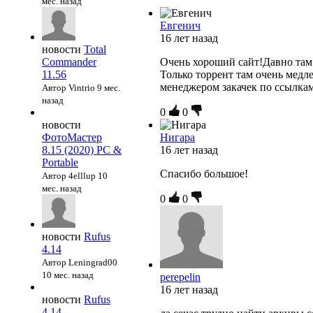
мес. назад
Евгенич
16 лет назад
новости
Total
Commander
Очень хороший сайт!Давно там 
11.56
Только торрент там очень медл
менеджером закачек по ссылкам
Автор Vintrio
9 мес.
назад
0
0
новости
ФотоМастер
Нигара
8.15 (2020) PC &
16 лет назад
Portable
Спасибо большое!
Автор 4elllup
10
мес. назад
0
0
новости
Rufus
4.14
Автор Leningrad00
10 мес. назад
perepelin
16 лет назад
новости
Rufus
4.14