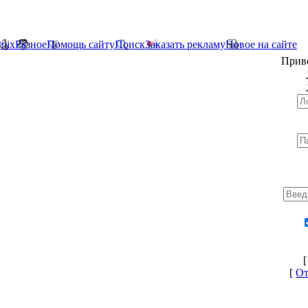
*nix
Разное
Помощь сайту
Поиск
Заказать рекламу
Новое на сайте
Прив
[
От