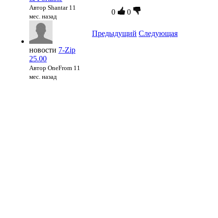
Автор Shantar
11
0
0
мес. назад
Предыдущий
Следующая
новости
7-Zip
25.00
Автор OneFrom
11
мес. назад