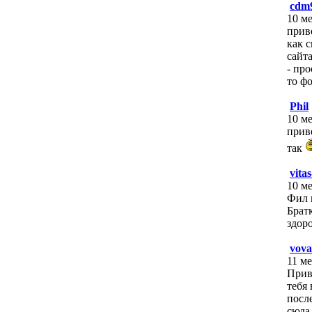
cdm
10 ме
прив
как с
сайта
- пр
то ф
Phil
10 ме
приве
так
vita
10 ме
Фил 
Брат
здор
vova
11 ме
Прив
тебя 
посл
сюда 