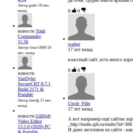
да сечас трудно найти архивы 
Автор gado
10 мес.
назад
0
0
новости
Total
Commander
11.56
walser
Автор vitas-1806
10
17 лет назад
мес. назад
классный сайт ,есть много хор
0
0
новости
VanDyke
SecureCRT 8.7.1
Build 2171 &
Portable
Автор imedg
11 мес.
Uncle_Filin
назад
17 лет назад
новости
GiliSoft
А вот например ещё сайтик хо
Video Editor
_http://mults.spb.ru/mults/?id=388
13.1.0 (2020) PC
И даже заголовок на сайте - как
& Portable