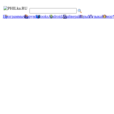
Программы
Форум
EBooks
Android
Драйвера
Игры
Музыка
Юмор