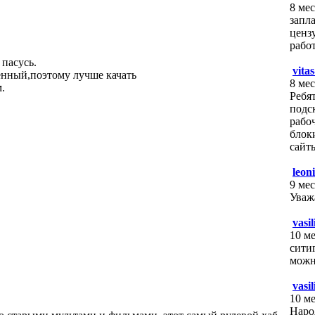
8 мес
запл
ценз
рабо
пасусь.
vita
енный,поэтому лучше качать
8 мес
.
Ребят
подс
рабо
блок
сайт
leoni
9 мес
Уваж
vasil
10 ме
сити
можн
vasil
10 ме
Наро