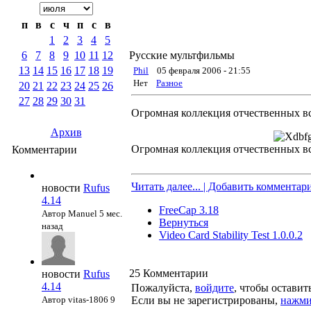
п
в
с
ч
п
с
в
1
2
3
4
5
6
7
8
9
10
11
12
Русские мультфильмы
13
14
15
16
17
18
19
Phil
05 февраля 2006 - 21:55
Нет
Разное
20
21
22
23
24
25
26
27
28
29
30
31
Огромная коллекция отчественных в
Архив
Огромная коллекция отчественных в
Комментарии
Читать далее... | Добавить комментар
новости
Rufus
4.14
FreeCap 3.18
Автор Manuel
5 мес.
Вернуться
назад
Video Card Stability Test 1.0.0.2
25
Комментарии
новости
Rufus
4.14
Пожалуйста,
войдите
, чтобы остави
Автор vitas-1806
9
Если вы не зарегистрированы,
нажми