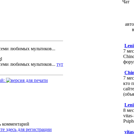
Чат
авто
Leni
семи любимых мультиков...
7 мес
Chind
форум
семи любимых мультиков...
тут
Chi
7 мес
ий:
кто п
сайт
(объ
Leni
8 мес
vitas
Psip
ть комментарий
те здесь для регистрации
vita