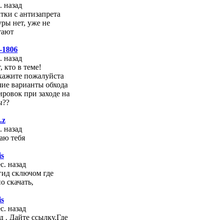
. назад
атки с антизапрета
уры нет, уже не
тают
s-1806
. назад
, кто в теме!
кажите пожалуйста
чие варианты обхода
ировок при заходе на
ы??
.z
. назад
аю тебя
is
с. назад
гид сключом где
о скачать,
is
с. назад
д . Дайте ссылку.Где