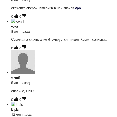
скачайте
оперой
, включив в ней значек
vpn
0
0
voxa11
8 лет назад
Ссылка на скачивание блокируется, пишет Крым - санкции..
0
0
viktoff
8 лет назад
спасибо, Phil !
0
0
Elpis
12 лет назад