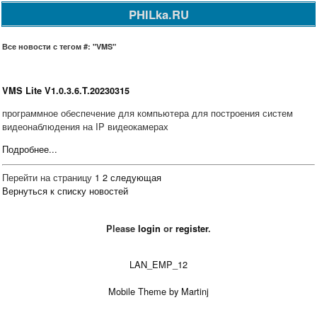
PHILka.RU
Все новости с тегом #: "VMS"
VMS Lite V1.0.3.6.T.20230315
программное обеспечение для компьютера для построения систем
видеонаблюдения на IP видеокамерах
Подробнее...
Перейти на страницу
1
2
следующая
Вернуться к списку новостей
Please
login
or
register
.
LAN_EMP_12
Mobile Theme by Martinj