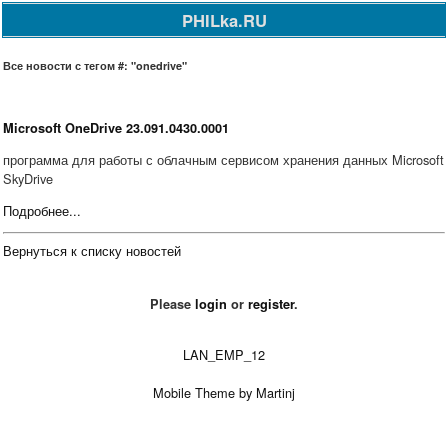
PHILka.RU
Все новости с тегом #: "onedrive"
Microsoft OneDrive 23.091.0430.0001
программа для работы с облачным сервисом хранения данных Microsoft
SkyDrive
Подробнее...
Вернуться к списку новостей
Please
login
or
register
.
LAN_EMP_12
Mobile Theme by Martinj