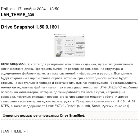
Phil
on
17 ноября 2024 - 13:50
LAN_THEME_339
Drive Snapshot 1.50.0.1601
Drive SnapShot
- Утилита для резервного копирования данных, путём создания точной
копии жёсткого диска. Программа выполнит резервное копирование структуры и
содержимого файлов и папок, а также системной информации и реестра. Все данные
будут сохранены в одном файле образа, который при необходимости можно будет
открыть на виртуальном приводе и восстановить нужную информацию. Восстанавливать
можно как отдельные файлы и папки, так и весь диск полностью. Drive SnapShot особенно
полезен на компьютерах, которые должны работать 24 часа в сутки, например на
серверах, поскольку операция резервного копирования не мешает работе, и для ее
завершения компьютер не нужно перезагружать. Программа совместима с FAT16, FAT32,
NTFS, а также поддерживает Linux EXT2/3/Reiser. (6.29 mb, Serial, Русский язык: нет)
Основные возможности программы Drive SnapShot:
[
LAN_THEME_4
]