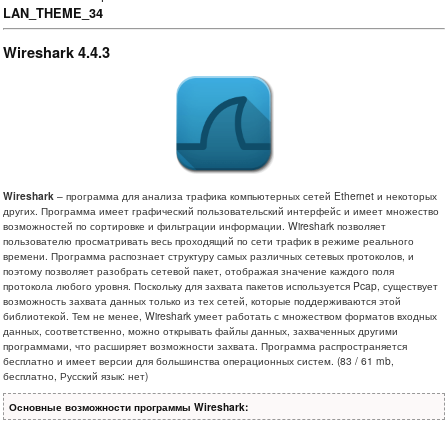
LAN_THEME_34
Wireshark 4.4.3
Wireshark
– программа для анализа трафика компьютерных сетей Ethernet и некоторых
других. Программа имеет графический пользовательский интерфейс и имеет множество
возможностей по сортировке и фильтрации информации. Wireshark позволяет
пользователю просматривать весь проходящий по сети трафик в режиме реального
времени. Программа распознает структуру самых различных сетевых протоколов, и
поэтому позволяет разобрать сетевой пакет, отображая значение каждого поля
протокола любого уровня. Поскольку для захвата пакетов используется Pcap, существует
возможность захвата данных только из тех сетей, которые поддерживаются этой
библиотекой. Тем не менее, Wireshark умеет работать с множеством форматов входных
данных, соответственно, можно открывать файлы данных, захваченных другими
программами, что расширяет возможности захвата. Программа распространяется
бесплатно и имеет версии для большинства операционных систем. (83 / 61 mb,
бесплатно, Русский язык: нет)
Основные возможности программы Wireshark: