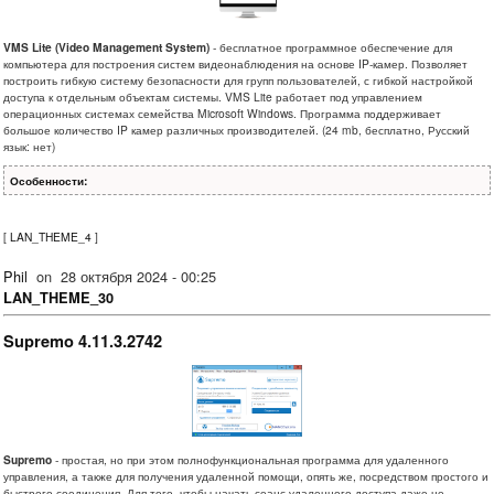
VMS Lite (Video Management System)
- бесплатное программное обеспечение для
компьютера для построения систем видеонаблюдения на основе IP-камер. Позволяет
построить гибкую систему безопасности для групп пользователей, с гибкой настройкой
доступа к отдельным объектам системы. VMS Lite работает под управлением
операционных системах семейства Microsoft Windows. Программа поддерживает
большое количество IP камер различных производителей. (24 mb, бесплатно, Русский
язык: нет)
Особенности:
[
LAN_THEME_4
]
Phil
on
28 октября 2024 - 00:25
LAN_THEME_30
Supremo 4.11.3.2742
Supremo
- простая, но при этом полнофункциональная программа для удаленного
управления, а также для получения удаленной помощи, опять же, посредством простого и
быстрого соединения. Для того, чтобы начать сеанс удаленного доступа даже не