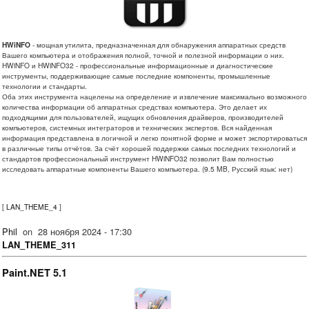
HWiNFO
- мощная утилита, предназначенная для обнаружения аппаратных средств
Вашего компьютера и отображения полной, точной и полезной информации о них.
HWiNFO и HWiNFO32 - профессиональные информационные и диагностические
инструменты, поддерживающие самые последние компоненты, промышленные
технологии и стандарты.
Оба этих инструмента нацелены на определение и извлечение максимально возможного
количества информации об аппаратных средствах компьютера. Это делает их
подходящими для пользователей, ищущих обновления драйверов, производителей
компьютеров, системных интеграторов и технических экспертов. Вся найденная
информация представлена в логичной и легко понятной форме и может экспортироваться
в различные типы отчётов. За счёт хорошей поддержки самых последних технологий и
стандартов профессиональный инструмент HWiNFO32 позволит Вам полностью
исследовать аппаратные компоненты Вашего компьютера. (9.5 MB, Русский язык: нет)
[
LAN_THEME_4
]
Phil
on
28 ноября 2024 - 17:30
LAN_THEME_311
Paint.NET 5.1