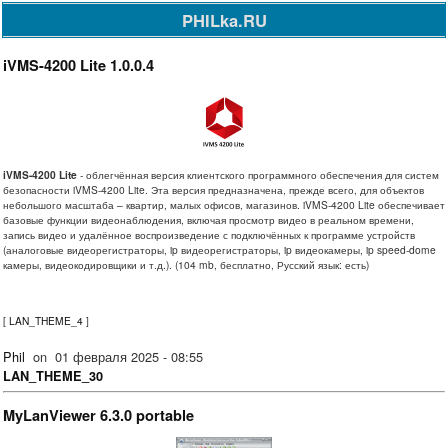
PHILka.RU
iVMS-4200 Lite 1.0.0.4
iVMS-4200 Lite
-
облегчённая версия клиентского программного обеспечения для систем
безопасности iVMS-4200 Lite. Эта версия предназначена, прежде всего, для объектов
небольшого масштаба – квартир, малых офисов, магазинов. iVMS-4200 Lite обеспечивает
базовые функции видеонаблюдения, включая просмотр видео в реальном времени,
запись видео и удалённое воспроизведение с подключённых к программе устройств
(аналоговые видеорегистраторы, ip видеорегистраторы, ip видеокамеры, ip speed-dome
камеры, видеокодировщики и т.д.).
(104 mb, бесплатно, Русский язык: есть)
[
LAN_THEME_4
]
Phil
on
01 февраля 2025 - 08:55
LAN_THEME_30
MyLanViewer 6.3.0 portable