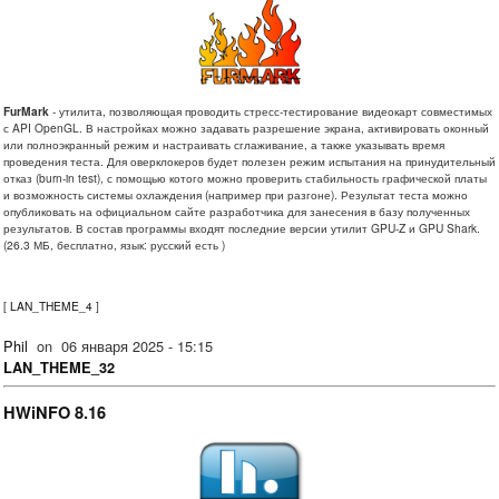
FurMark
- утилита, позволяющая проводить стресс-тестирование видеокарт совместимых
с API OpenGL. В настройках можно задавать разрешение экрана, активировать оконный
или полноэкранный режим и настраивать сглаживание, а также указывать время
проведения теста. Для оверклокеров будет полезен режим испытания на принудительный
отказ (burn-in test), с помощью котого можно проверить стабильность графической платы
и возможность системы охлаждения (например при разгоне). Результат теста можно
опубликовать на официальном сайте разработчика для занесения в базу полученных
результатов. В состав программы входят последние версии утилит GPU-Z и GPU Shark.
(26.3 МБ, бесплатно, язык: русский есть )
[
LAN_THEME_4
]
Phil
on
06 января 2025 - 15:15
LAN_THEME_32
HWiNFO 8.16