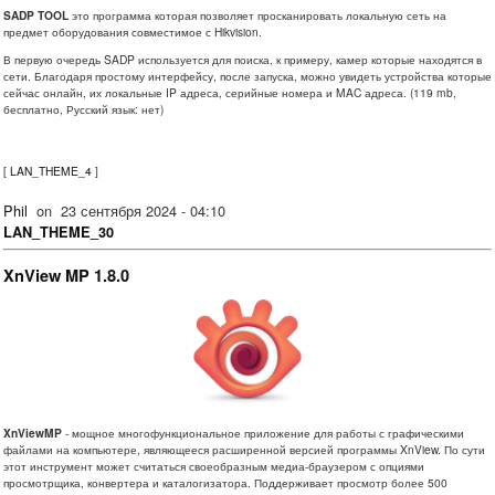
SADP TOOL
это программа которая позволяет просканировать локальную сеть на
предмет оборудования совместимое с Hikvision.
В первую очередь SADP используется для поиска, к примеру, камер которые находятся в
сети. Благодаря простому интерфейсу, после запуска, можно увидеть устройства которые
сейчас онлайн, их локальные IP адреса, серийные номера и MAC адреса.
(119 mb,
бесплатно, Русский язык: нет)
[
LAN_THEME_4
]
Phil
on
23 сентября 2024 - 04:10
LAN_THEME_30
XnView MP 1.8.0
XnViewMP
- мощное многофункциональное приложение для работы с графическими
файлами на компьютере, являющееся расширенной версией программы XnView. По сути
этот инструмент может считаться своеобразным медиа-браузером с опциями
просмотрщика, конвертера и каталогизатора. Поддерживает просмотр более 500