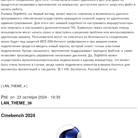
придется устанавливать приложение на компьютер, достаточно просто запустить файл и
начать работу.
Размер Supremo, на первый взгляд, может внести сомнение в возможность данного
программного обеспечения осуществлять кажущуюся сложной задачу по удаленному
администрированию. Для этого нет никакой надобности настраивать маршрутизаторы
или запускать и настраивать дополнительное ПО. Буквально через несколько секунд
пользователи могут начать сеанс и приступить к решению проблем или контролировать
удаленную машину. Пользователи могут не опасаться за безопасность соединения,
канал будет под защитой AES 256-битного шифрования и при каждом новом
подключении придется вводить новый пароль, который знают только участники
подключения. Кроме сказанного, приложение поддерживает передачу файлов, а также
позволяет производить управление нескольких дисплеев. Да, Supremo может
осуществлять мультипользовательское подключение к одному компьютеру, что может
быть очень полезно в случае, когда нужно подключить клиентов в вашем бизнесе для
просмотра презентаций и так далее. (8.1 mb, бесплатно, Русский язык: есть)
[
LAN_THEME_4
]
Phil
on
23 октября 2024 - 19:35
LAN_THEME_39
Cinebench 2024