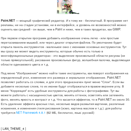
Paint.NET
— мощный графический редактор. И к тому же - бесплатный. В программе нет
рекламы, ни на стадии установки, ни в интерфейсе, а уровень ее возможностей можно
оценить как средний - он выше, чем в Paint и ниже, чем в таких продуктах, как GIMP.
При первом открытии программ добавить изображение очень легко - или простым
перетаскиванием мышкой, или через диалог открытия файлов. По умолчанию будет
открыта панель инструментов - маленькое окно с иконками основных инструментов. Тут
мы сразу же может видеть инструменты, которые обычно есть только в
многофункциональных редакторах - это выделение произвольной области рисунка (не
только прямоугольной), рисование произвольных фигур, волшебная палочка, выделяющая
области одинакового цвета и т.д.
Под меню "Изображение" можно найти такие инструменты, как поворот изображения на
определенный угол, изменение его размера и зеркальное отображение. Paint.NET
позволяет работать со слоями, и для этого предназначен пункт меню "Слои". Если вы
добавите несколько слоев, то их иконки будут отображаться в правом верхнем углу. В
меню "Коррекция" есть удобные инструменты для работы с фотографиями. Тут вы
можете работать с насыщенностью цветов, менять оттенок, осветлять или затемнять
фото, менять яркость и контраст и т.д. Что касается эффектов, то в Paint.NET их около 30.
Есть удаление эффекта красных глаз, несколько видов размытия картинки, различные
искажения, и изменения стиля рисования (эскиз, картина маслом и т.д.). для работы
требуется
NET Framework 4.8.1
(62 МБ, бесплатно, язык: русский)
[
LAN_THEME_4
]