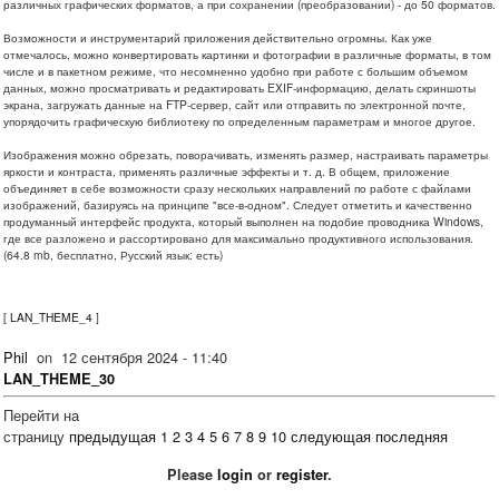
различных графических форматов, а при сохранении (преобразовании) - до 50 форматов.
Возможности и инструментарий приложения действительно огромны. Как уже
отмечалось, можно конвертировать картинки и фотографии в различные форматы, в том
числе и в пакетном режиме, что несомненно удобно при работе с большим объемом
данных, можно просматривать и редактировать EXIF-информацию, делать скриншоты
экрана, загружать данные на FTP-сервер, сайт или отправить по электронной почте,
упорядочить графическую библиотеку по определенным параметрам и многое другое.
Изображения можно обрезать, поворачивать, изменять размер, настраивать параметры
яркости и контраста, применять различные эффекты и т. д. В общем, приложение
объединяет в себе возможности сразу нескольких направлений по работе с файлами
изображений, базируясь на принципе "все-в-одном". Следует отметить и качественно
продуманный интерфейс продукта, который выполнен на подобие проводника Windows,
где все разложено и рассортировано для максимально продуктивного использования.
(64.8 mb, бесплатно, Русский язык: есть)
[
LAN_THEME_4
]
Phil
on
12 сентября 2024 - 11:40
LAN_THEME_30
Перейти на
страницу
предыдущая
1
2
3
4
5
6
7
8
9
10
следующая
последняя
Please
login
or
register
.