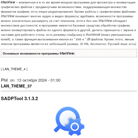
IrfanView
– компактная и в то же время мощная программа для просмотра и конвертации
графических файлов с продвинутыми возможностями, поддерживающая множество
форматов графики, есть опции редактирования. Кроме работы с графическими файлами,
IrfanView понимает многие аудио и видео форматы; вдобавок, возможности программы
можно значительно расширить за счет плагинов, хотя и без них IrfanView обладает
множеством достоинств: в программе имеются базовые средства обработки графики,
можно конвертировать файлы из одного формата в другой, делать скриншоты с экрана и
заставки для рабочего стола, есть режимы слайд-шоу и thumbnail (показ уменьшенных
копий), а также функция вытаскивания иконок из *.exe и *.dll файлов. Кроме этого, явным
плюсом программы является ее небольшой размер. (4 mb, бесплатно, Русский язык: есть)
Основные возможности программы IrfanView:
[
LAN_THEME_4
]
Phil
on
13 октября 2024 - 01:00
LAN_THEME_37
SADPTool 3.1.3.2