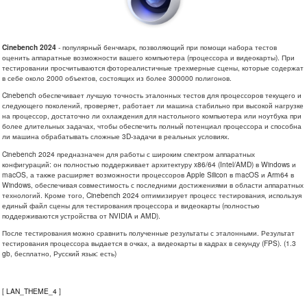
Cinebench 2024
- популярный бенчмарк, позволяющий при помощи набора тестов
оценить аппаратные возможности вашего компьютера (процессора и видеокарты). При
тестировании просчитываются фотореалистичные трехмерные сцены, которые содержат
в себе около 2000 объектов, состоящих из более 300000 полигонов.
Cinebench обеспечивает лучшую точность эталонных тестов для процессоров текущего и
следующего поколений, проверяет, работает ли машина стабильно при высокой нагрузке
на процессор, достаточно ли охлаждения для настольного компьютера или ноутбука при
более длительных задачах, чтобы обеспечить полный потенциал процессора и способна
ли машина обрабатывать сложные 3D-задачи в реальных условиях.
Cinebench 2024 предназначен для работы с широким спектром аппаратных
конфигураций: он полностью поддерживает архитектуру x86/64 (Intel/AMD) в Windows и
macOS, а также расширяет возможности процессоров Apple Silicon в macOS и Arm64 в
Windows, обеспечивая совместимость с последними достижениями в области аппаратных
технологий. Кроме того, Cinebench 2024 оптимизирует процесс тестирования, используя
единый файл сцены для тестирования процессора и видеокарты (полностью
поддерживаются устройства от NVIDIA и AMD).
После тестирования можно сравнить полученные результаты с эталонными. Результат
тестирования процессора выдается в очках, а видеокарты в кадрах в секунду (FPS). (1.3
gb, бесплатно, Русский язык: есть)
[
LAN_THEME_4
]