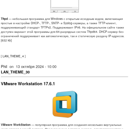
Tftpd
— небольшая программа для Windows с открытым исходным кодом, включающая
простые в настройке DHCP-, TFTP-, SNTP- и Syslog-серверы, а также TFTP-клиент,
поддерживающий стандарт TFTPv2. Поддерживает IPv6. На официальном сайте также
доступен вариант этой программы для 64-разрядных систем Tftpd64. DHCP-сервер без
ограничений поддерживает как автоматическую, так и статическую раздачу IP-адресов.
[632 kb]
[
LAN_THEME_4
]
Phil
on
13 октября 2024 - 10:00
LAN_THEME_30
VMware Workstation 17.6.1
VMware WorkStation
— популярная программа для создания нескольких виртуальных
компьютеров в одной системе. Предназначена в первую очередь для программистов и