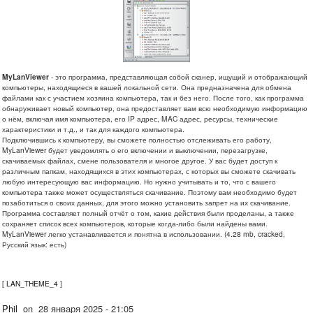
MyLanViewer
- это программа, представляющая собой сканер, ищущий и отображающий
компьютеры, находящиеся в вашей локальной сети. Она предназначена для обмена
файлами как с участием хозяина компьютера, так и без него. После того, как программа
обнаруживает новый компьютер, она предоставляет вам всю необходимую информацию
о нём, включая имя компьютера, его IP адрес, MAC адрес, ресурсы, технические
характеристики и т.д., и так для каждого компьютера.
Подключившись к компьютеру, вы сможете полностью отслеживать его работу,
MyLanViewer будет уведомлять о его включении и выключении, перезагрузке,
скачиваемых файлах, смене пользователя и многое другое. У вас будет доступ к
различным папкам, находящихся в этих компьютерах, с которых вы сможете скачивать
любую интересующую вас информацию. Но нужно учитывать и то, что с вашего
компьютера также может осуществляться скачивание. Поэтому вам необходимо будет
позаботиться о своих данных, для этого можно установить запрет на их скачивание.
Программа составляет полный отчёт о том, какие действия были проделаны, а также
сохраняет список всех компьютеров, которые когда-либо были найдены вами.
MyLanViewer легко устанавливается и понятна в использовании. (4.28 mb, cracked,
Русский язык: есть)
[
LAN_THEME_4
]
Phil
on
28 января 2025 - 21:05