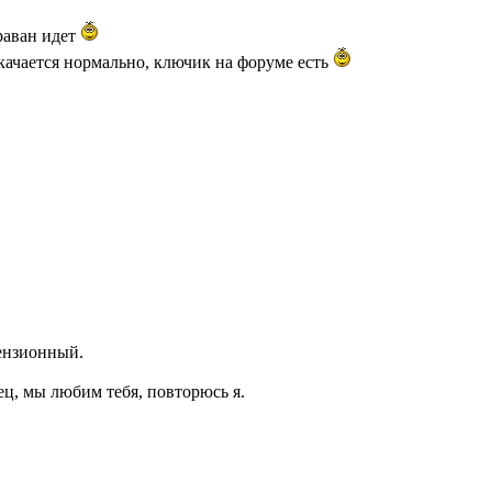
раван идет
 качается нормально, ключик на форуме есть
цензионный.
ец, мы любим тебя, повторюсь я.