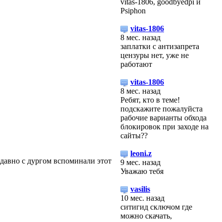
vitas-1806, goodbyedpi и
Psiphon
vitas-1806
8 мес. назад
заплатки с антизапрета
цензуры нет, уже не
работают
vitas-1806
8 мес. назад
Ребят, кто в теме!
подскажите пожалуйста
рабочие варианты обхода
блокировок при заходе на
сайты??
leoni.z
Недавно с дургом вспоминали этот
9 мес. назад
Уважаю тебя
vasilis
10 мес. назад
ситигид сключом где
можно скачать,