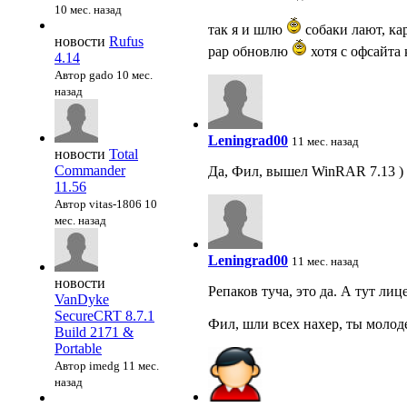
10 мес. назад
так я и шлю
собаки лают, ка
новости
Rufus
рар обновлю
хотя с офсайта
4.14
Автор gado
10 мес.
назад
Leningrad00
11 мес. назад
новости
Total
Commander
Да, Фил, вышел WinRAR 7.13 )
11.56
Автор vitas-1806
10
мес. назад
Leningrad00
11 мес. назад
новости
Репаков туча, это да. А тут ли
VanDyke
SecureCRT 8.7.1
Фил, шли всех нахер, ты молод
Build 2171 &
Portable
Автор imedg
11 мес.
назад