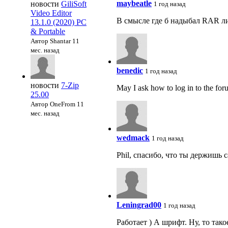
maybeatle
новости
GiliSoft
1 год назад
Video Editor
В смысле где б надыбал RAR ли
13.1.0 (2020) PC
& Portable
Автор Shantar
11
мес. назад
benedic
1 год назад
новости
7-Zip
May I ask how to log in to the forum
25.00
Автор OneFrom
11
мес. назад
wedmack
1 год назад
Phil, спасибо, что ты держишь 
Leningrad00
1 год назад
Работает ) А шрифт. Ну, то так