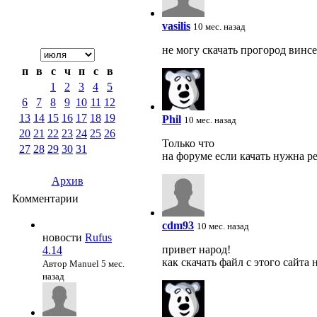
vasilis
10 мес. назад
не могу скачать прогород винсе
п
в
с
ч
п
с
в
1
2
3
4
5
6
7
8
9
10
11
12
13
14
15
16
17
18
19
Phil
10 мес. назад
20
21
22
23
24
25
26
Только что
27
28
29
30
31
на форуме если качать нужна р
Архив
Комментарии
cdm93
10 мес. назад
новости
Rufus
привет народ!
4.14
как скачать файл с этого сайта
Автор Manuel
5 мес.
назад