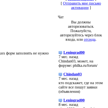
[
Отправить мне письмо
активации
]
Чат
Вы должны
авторизоваться.
Пожалуйста,
авторизуйтесь через блок
входа, или
отсюда
.
Leningrad00
аких форм заполнять не нужно
7 мес. назад
Chindan03, может, на
форуме: philka.ru/forum/
Chindan03
7 мес. назад
кто подскажет, где на этом
сайте все пишут заявки
(объявления)
Leningrad00
8 мес. назад