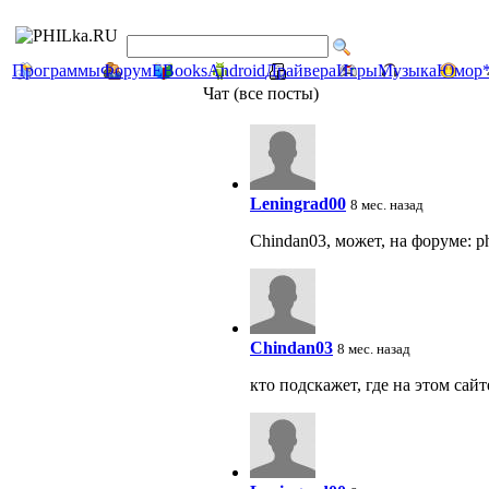
Программы
Форум
EBooks
Android
Драйвера
Игры
Музыка
Юмор
Чат (все посты)
Leningrad00
8 мес. назад
Chindan03, может, на форуме: ph
Chindan03
8 мес. назад
кто подскажет, где на этом сай