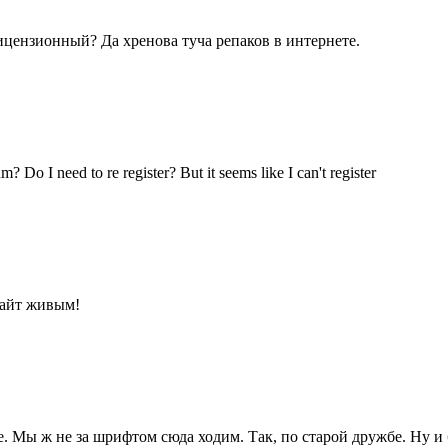
цензионный? Да хренова туча репаков в интернете.
? Do I need to re register? But it seems like I can't register
сайт живым!
ое. Мы ж не за шрифтом сюда ходим. Так, по старой дружбе. Ну и 