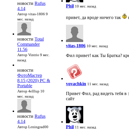
новости
Rufus
Phil
10 мес. назад
4.14
Автор vitas-1806
9
привет, да вроде ничего так
мес. назад
новости
Total
Commander
vitas-1806
10 мес. назад
11.56
Автор Vintrio
9 мес.
Фил привет! как Ты Братка? кре
назад
новости
ФотоМастер
8.15 (2020) PC &
vovachkin
11 мес. назад
Portable
Автор 4elllup
10
Привет Фил, рад видеть тебя в 
мес. назад
сайт
новости
Rufus
4.14
Phil
Автор Leningrad00
11 мес. назад