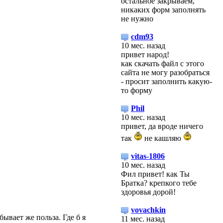
остальное закрываем,
никаких форм заполнять
не нужно
cdm93
10 мес. назад
привет народ!
как скачать файл с этого
сайта не могу разобраться
- просит заполнить какую-
то форму
Phil
10 мес. назад
привет, да вроде ничего
так
не кашляю
vitas-1806
10 мес. назад
Фил привет! как Ты
Братка? крепкого тебе
здоровья дорой!
vovachkin
бывает же польза. Где б я
11 мес. назад