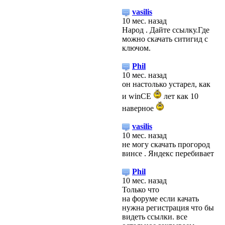
vasilis
10 мес. назад
Народ . Дайте ссылку.Где
можно скачать ситигид с
ключом.
Phil
10 мес. назад
он настолько устарел, как
и winCE
лет как 10
наверное
vasilis
10 мес. назад
не могу скачать прогород
винсе . Яндекс перебивает
Phil
10 мес. назад
Только что
на форуме если качать
нужна регистрация что бы
видеть ссылки. все