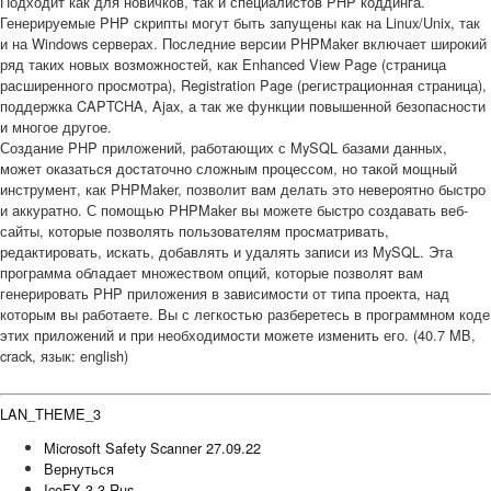
Подходит как для новичков, так и специалистов PHP коддинга.
Генерируемые PHP скрипты могут быть запущены как на Linux/Unix, так
и на Windows серверах. Последние версии PHPMaker включает широкий
ряд таких новых возможностей, как Enhanced View Page (страница
расширенного просмотра), Registration Page (регистрационная страница),
поддержка CAPTCHA, Ajax, а так же функции повышенной безопасности
и многое другое.
Создание PHP приложений, работающих с MySQL базами данных,
может оказаться достаточно сложным процессом, но такой мощный
инструмент, как PHPMaker, позволит вам делать это невероятно быстро
и аккуратно. С помощью PHPMaker вы можете быстро создавать веб-
сайты, которые позволять пользователям просматривать,
редактировать, искать, добавлять и удалять записи из MySQL. Эта
программа обладает множеством опций, которые позволят вам
генерировать PHP приложения в зависимости от типа проекта, над
которым вы работаете. Вы с легкостью разберетесь в программном коде
этих приложений и при необходимости можете изменить его. (40.7 MB,
crack, язык: english)
LAN_THEME_3
Microsoft Safety Scanner 27.09.22
Вернуться
IcoFX 3.3 Rus