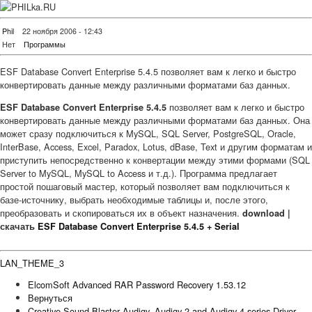
Phil
22 ноября 2006 - 12:43
Нет
Программы
ESF Database Convert Enterprise 5.4.5 позволяет вам к легко и быстро
конвертировать данные между различными форматами баз данных.
позволяет вам к легко и быстро
ESF Database Convert Enterprise 5.4.5
конвертировать данные между различными форматами баз данных. Она
может сразу подключиться к MySQL, SQL Server, PostgreSQL, Oracle,
InterBase, Access, Excel, Paradox, Lotus, dBase, Text и другим форматам и
приступить непосредственно к конвертации между этими формами (SQL
Server to MySQL, MySQL to Access и т.д.). Программа предлагает
простой пошаговый мастер, который позволяет вам подключиться к
базе-источнику, выбрать необходимые таблицы и, после этого,
преобразовать и скопироваться их в объект назначения.
download |
скачать
ESF Database Convert Enterprise 5.4.5 + Serial
LAN_THEME_3
ElcomSoft Advanced RAR Password Recovery 1.53.12
Вернуться
Creative Sound Blaster Audigy, Audigy 2 and Audigy 4 series Driver