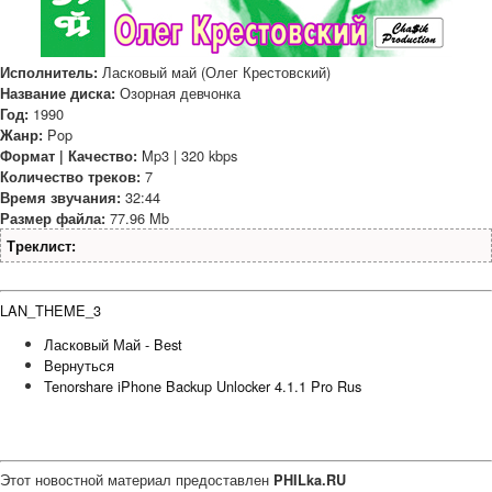
Ласковый май (Олег Крестовский)
Исполнитель:
Озорная девчонка
Название диска:
1990
Год:
Pop
Жанр:
Mp3 | 320 kbps
Формат | Качество:
7
Количество треков:
32:44
Время звучания:
77.96 Mb
Размер файла:
Треклист:
LAN_THEME_3
Ласковый Май - Best
Вернуться
Tenorshare iPhone Backup Unlocker 4.1.1 Pro Rus
Этот новостной материал предоставлен
PHILka.RU