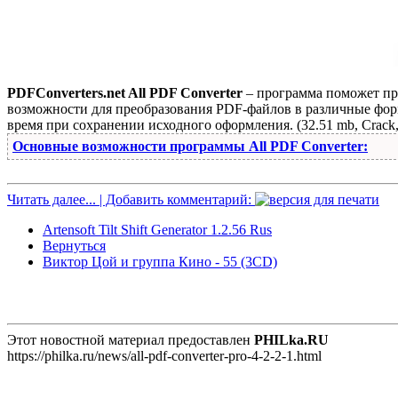
PDFConverters.net All PDF Converter
– программа поможет пр
возможности для преобразования PDF-файлов в различные фор
время при сохранении исходного оформления. (32.51 mb, Crack,
Основные возможности программы All PDF Converter:
Читать далее... | Добавить комментарий:
Artensoft Tilt Shift Generator 1.2.56 Rus
Вернуться
Виктор Цой и группа Кино - 55 (3CD)
Этот новостной материал предоставлен
PHILka.RU
https://philka.ru/news/all-pdf-converter-pro-4-2-2-1.html