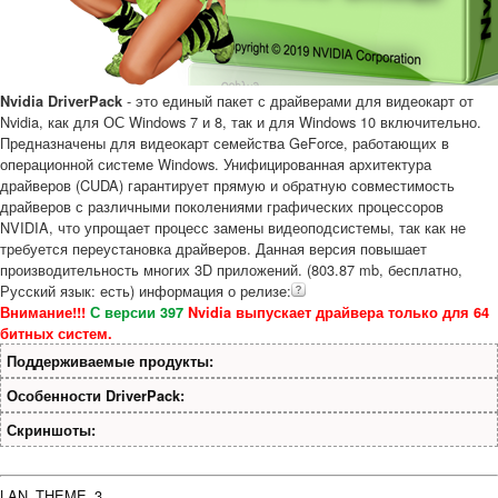
- это единый пакет с драйверами для видеокарт от
Nvidia DriverPack
Nvidia, как для ОС Windows 7 и 8, так и для Windows 10 включительно.
Предназначены для видеокарт семейства GeForce, работающих в
операционной системе Windows. Унифицированная архитектура
драйверов (CUDA) гарантирует прямую и обратную совместимость
драйверов с различными поколениями графических процессоров
NVIDIA, что упрощает процесс замены видеоподсистемы, так как не
требуется переустановка драйверов. Данная версия повышает
производительность многих 3D приложений. (803.87 mb, бесплатно,
Русский язык: есть) информация о релизе:
Внимание!!!
С версии 397
Nvidia выпускает драйвера только для 64
битных систем.
Поддерживаемые продукты:
Особенности DriverPack:
Скриншоты:
LAN_THEME_3