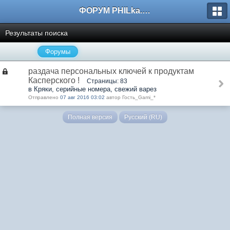
ФОРУМ PHILka.RU
Результаты поиска
Форумы
раздача персональных ключей к продуктам
Касперского !
Страницы: 83
в Кряки, серийные номера, свежий варез
Отправлено
07 авг 2016 03:02
автор Гость_Gami_*
Полная версия
Русский (RU)