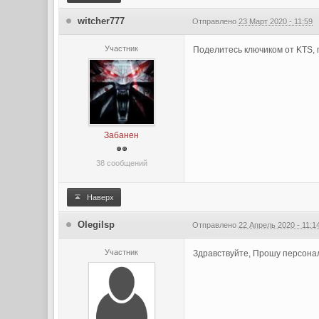
witcher777
Отправлено
23 Март 2020 - 11:59
Участник
Поделитесь ключиком от KTS,
Забанен
38 сообщений
Наверх
Olegilsp
Отправлено
22 Апрель 2020 - 11:1
Участник
Здравствуйте, Прошу персонал