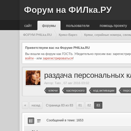
Форум на ФИЛка.РУ
сайт
форумы
пользователи
помощь проекту
ФОРУМ PHILka.RU
Кряко-Варез
Кряки, серийные номера, свеж
Приветствуем вас на Форуме PHILka.RU
Вы вошли на форум как ГОСТЬ. Убедительно просим вас зарегистриро
войти
- или
зарегистрироваться
!
раздача персональных кл
Автор:
Tato
,
07 авг 2016 03:02
ключи
касперского
код активации
перс
«
назад
Страница 83 из 83
81
82
83
Сообщений в теме: 1653