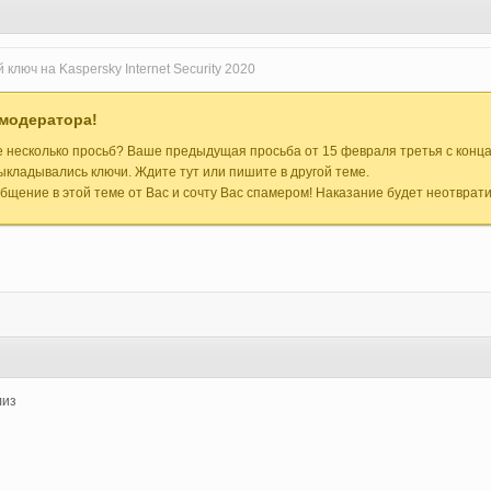
люч на Kaspersky Internet Security 2020
модератора!
несколько просьб? Ваше предыдущая просьба от 15 февраля третья с конца
выкладывались ключи. Ждите тут или пишите в другой теме.
щение в этой теме от Вас и сочту Вас спамером! Наказание будет неотврат
лиз