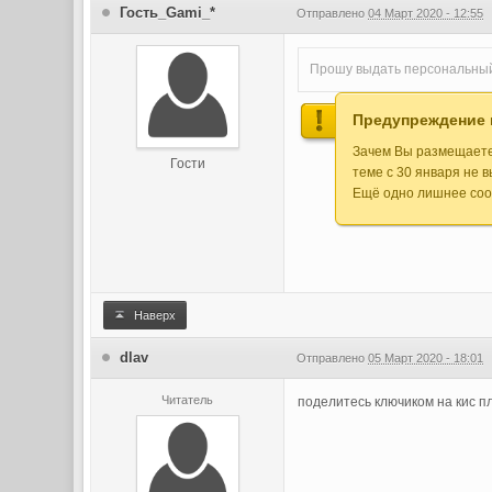
Гость_Gami_*
Отправлено
04 Март 2020 - 12:55
Прошу выдать персональный к
Предупреждение 
Зачем Вы размещаете 
Гости
теме с 30 января не 
Ещё одно лишнее сооб
Наверх
dlav
Отправлено
05 Март 2020 - 18:01
Читатель
поделитесь ключиком на кис п