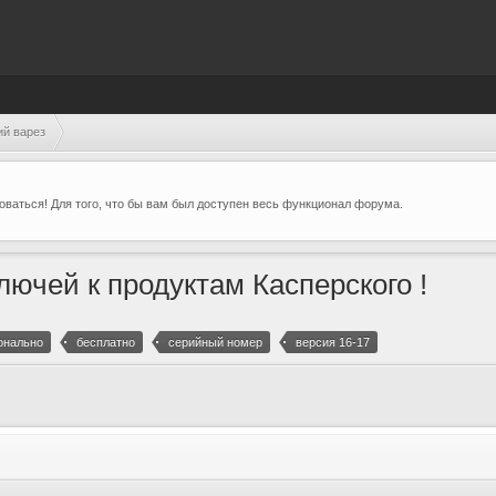
ий варез
ваться! Для того, что бы вам был доступен весь функционал форума.
ючей к продуктам Касперского !
онально
бесплатно
серийный номер
версия 16-17