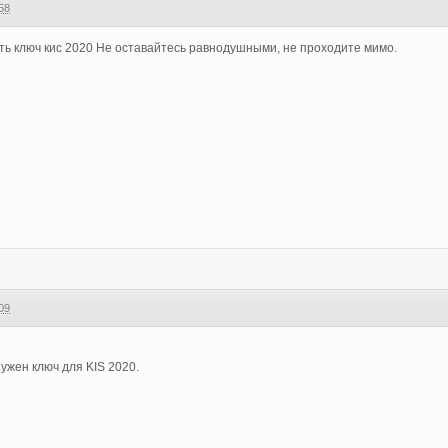
58
ь ключ кис 2020 Не оставайтесь равнодушными, не проходите мимо.
09
нужен ключ для
KIS 2020.