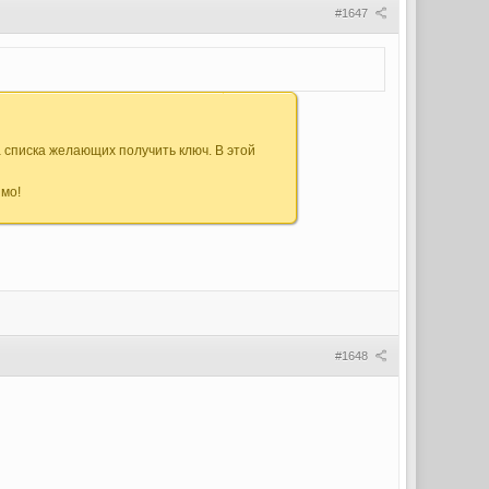
#1647
 списка желающих получить ключ. В этой
имо!
#1648