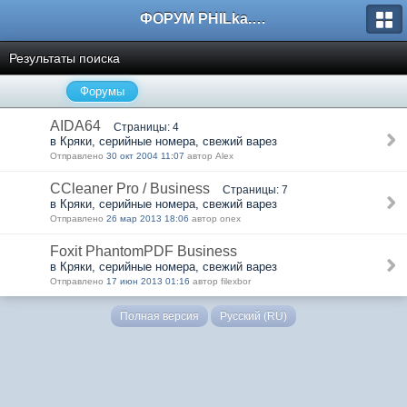
ФОРУМ PHILka.RU
Результаты поиска
Форумы
AIDA64
Страницы: 4
в Кряки, серийные номера, свежий варез
Отправлено
30 окт 2004 11:07
автор Alex
CCleaner Pro / Business
Страницы: 7
в Кряки, серийные номера, свежий варез
Отправлено
26 мар 2013 18:06
автор onex
Foxit PhantomPDF Business
в Кряки, серийные номера, свежий варез
Отправлено
17 июн 2013 01:16
автор filexbor
Полная версия
Русский (RU)