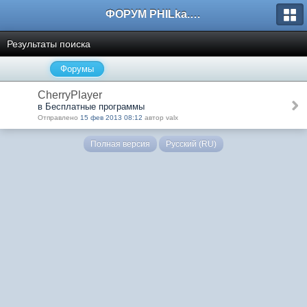
ФОРУМ PHILka.RU
Результаты поиска
Форумы
CherryPlayer
в Бесплатные программы
Отправлено
15 фев 2013 08:12
автор valx
Полная версия
Русский (RU)