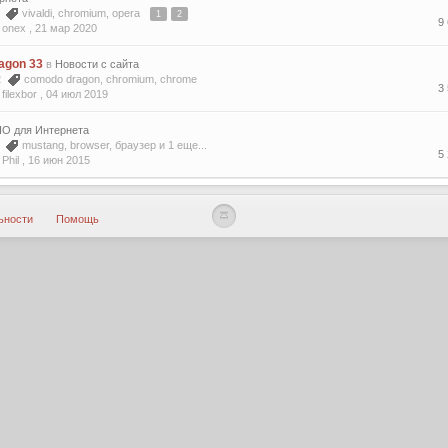
3
vivaldi
,
chromium
,
opera
1
2
9
 onex ,
21 мар 2020
agon 33
в
Новости с сайта
12
comodo dragon
,
chromium
,
chrome
3
ilexbor ,
04 июл 2019
ПО для Интернета
2
mustang
,
browser
,
браузер
и 1 еще...
5
Phil ,
16 июн 2015
ьности
Помощь