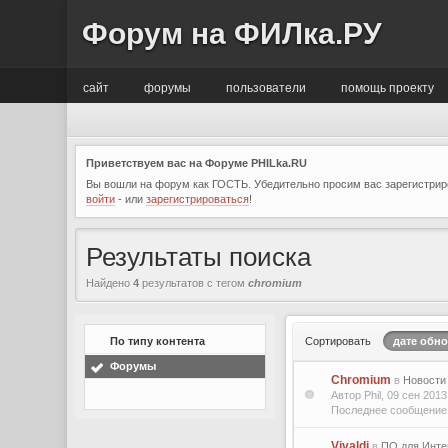
Форум на ФИЛка.РУ
сайт
форумы
пользователи
помощь проекту
Приветствуем вас на Форуме PHILka.RU
Вы вошли на форум как ГОСТЬ. Убедительно просим вас зарегистриро
войти
- или
зарегистрироваться
!
Результаты поиска
Найдено
4
результатов с тегом
chromium
По типу контента
Сортировать
дате обн
Форумы
Chromium
в
Новости
Автор Phil, 09 сен 201
Последнее сообщение 
Vivaldi
в
ПО для Инте