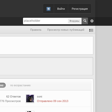
Войти
Регистрация
Форумы
Правила
Просмотр новых публикаций
ию
по возрастанию
62 Ответов
soni
 776 Просмотров
Отправлено 09 сен 2013