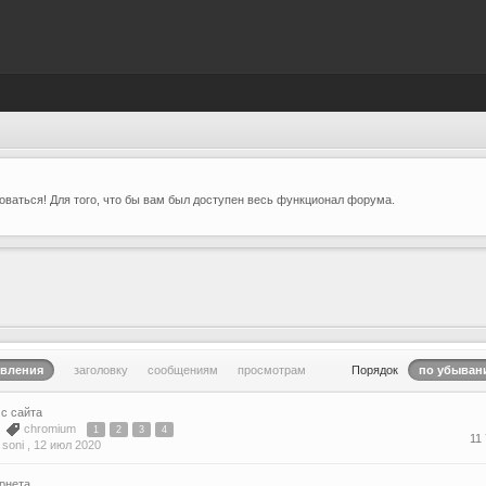
ваться! Для того, что бы вам был доступен весь функционал форума.
овления
заголовку
сообщениям
просмотрам
Порядок
по убыван
 с сайта
3
chromium
1
2
3
4
11
soni ,
12 июл 2020
рнета