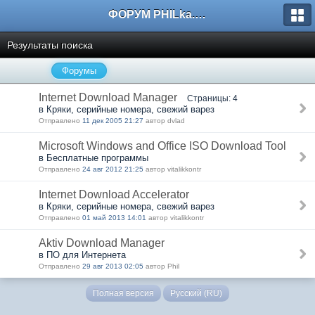
ФОРУМ PHILka.RU
Результаты поиска
Форумы
Internet Download Manager
Страницы: 4
в Кряки, серийные номера, свежий варез
Отправлено
11 дек 2005 21:27
автор dvlad
Microsoft Windows and Office ISO Download Tool
в Бесплатные программы
Отправлено
24 авг 2012 21:25
автор vitalikkontr
Internet Download Accelerator
в Кряки, серийные номера, свежий варез
Отправлено
01 май 2013 14:01
автор vitalikkontr
Aktiv Download Manager
в ПО для Интернета
Отправлено
29 авг 2013 02:05
автор Phil
Полная версия
Русский (RU)