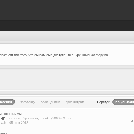
ваться! Для того, что бы вам был доступен весь функционал форума.
овления
заголовку
сообщениям
просмотрам
Порядок
по убыван
ые программы
3
shareaza
,
p2p-клиент
,
edonkey2000
и 3 еще...
3
valx ,
05 фев 2018
рнета