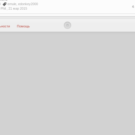
08
emule
,
edonkey2000
4
Phil ,
21 мар 2015
ьности
Помощь