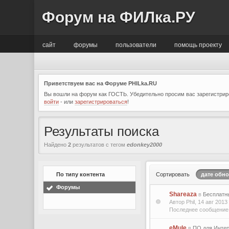
Форум на ФИЛка.РУ
сайт
форумы
пользователи
помощь проекту
Приветствуем вас на Форуме PHILka.RU
Вы вошли на форум как ГОСТЬ. Убедительно просим вас зарегистриро
войти
- или
зарегистрироваться
!
Результаты поиска
Найдено
2
результатов с тегом
edonkey2000
По типу контента
Сортировать
дате обн
Форумы
Shareaza
в
Бесплатн
Автор Phil, 14 авг 201
Последнее сообщение 
eMule
в
ПО для Инте