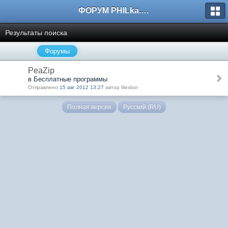
ФОРУМ PHILka.RU
Результаты поиска
Форумы
PeaZip
в Бесплатные программы
Отправлено
15 авг 2012 13:27
автор filexbor
Полная версия
Русский (RU)