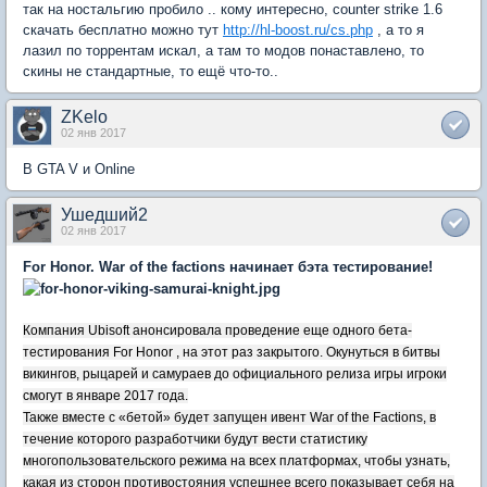
так на ностальгию пробило .. кому интересно, counter strike 1.6
скачать бесплатно можно тут
http://hl-boost.ru/cs.php
, а то я
лазил по торрентам искал, а там то модов понаставлено, то
скины не стандартные, то ещё что-то..
ZKelo
02 янв 2017
В GTA V и Online
Ушедший2
02 янв 2017
For Honor. War of the factions начинает бэта тестирование!
Компания Ubisoft анонсировала проведение еще одного бета-
тестирования For Honor , на этот раз закрытого. Окунуться в битвы
викингов, рыцарей и самураев до официального релиза игры игроки
смогут в январе 2017 года.
Также вместе с «бетой» будет запущен ивент War of the Factions, в
течение которого разработчики будут вести статистику
многопользовательского режима на всех платформах, чтобы узнать,
какая из сторон противостояния успешнее всего показывает себя на