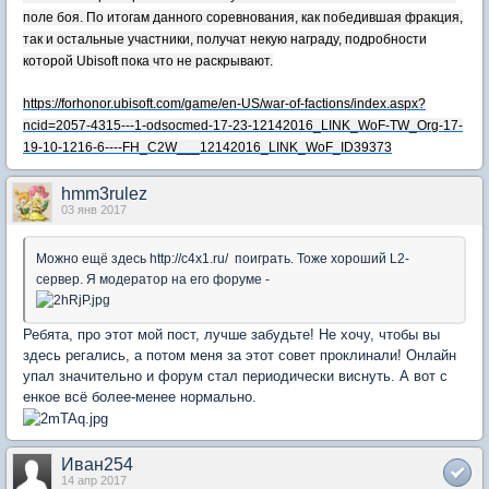
поле боя. По итогам данного соревнования, как победившая фракция,
так и остальные участники, получат некую награду, подробности
которой Ubisoft пока что не раскрывают.
https://forhonor.ubisoft.com/game/en-US/war-of-factions/index.aspx?
ncid=2057-4315---1-odsocmed-17-23-12142016_LINK_WoF-TW_Org-17-
19-10-1216-6----FH_C2W___12142016_LINK_WoF_ID39373
hmm3rulez
03 янв 2017
Можно ещё здесь http://c4x1.ru/ поиграть. Тоже хороший L2-
сервер. Я модератор на его форуме -
Ребята, про этот мой пост, лучше забудьте! Не хочу, чтобы вы
здесь регались, а потом меня за этот совет проклинали! Онлайн
упал значительно и форум стал периодически виснуть. А вот с
енкое всё более-менее нормально.
Иван254
14 апр 2017