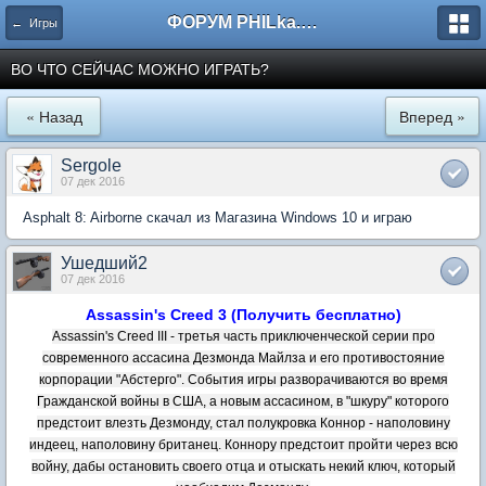
ФОРУМ PHILka.RU
← Игры
ВО ЧТО СЕЙЧАС МОЖНО ИГРАТЬ?
« Назад
Вперед »
Sergole
07 дек 2016
Asphalt 8: Airborne скачал из Магазина Windows 10 и играю
Ушедший2
07 дек 2016
Assassin's Creed 3 (Получить бесплатно)
Assassin's Creed III - третья часть приключенческой серии про
современного ассасина Дезмонда Майлза и его противостояние
корпорации "Абстерго". События игры разворачиваются во время
Гражданской войны в США, а новым ассасином, в "шкуру" которого
предстоит влезть Дезмонду, стал полукровка Коннор - наполовину
индеец, наполовину британец. Коннору предстоит пройти через всю
войну, дабы остановить своего отца и отыскать некий ключ, который