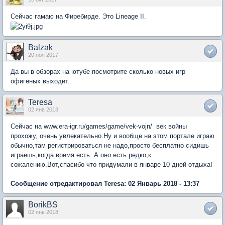
Сейчас гамаю на Фиребирде. Это Lineage II.
Balzak
20 ноя 2017
Да вы в обзорах на ютубе посмотрите сколько новых игр
офигеных выходит.
Teresa
02 янв 2018
Сейчас на www.era-igr.ru/games/game/vek-vojn/ век войны
прохожу, очень увлекательно.Ну и вообще на этом портале играю
обычно,там регистрироваться не надо,просто бесплатно сидишь
играешь,когда время есть. А оно есть редко,к
сожалению.Вот,спасибо что придумали в январе 10 дней отдыха!
Сообщение отредактировал Teresa: 02 Январь 2018 - 13:37
BorikBS
02 янв 2018