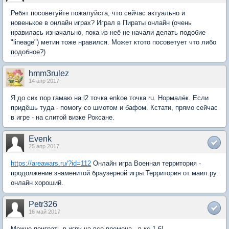
Ребят посоветуйте пожалуйста, что сейчас актуально и
новенькое в онлайн играх? Играл в Пираты онлайн (очень
нравилась изначально, пока из неё не начали делать подобие
"lineage") метин тоже нравился. Может ктото посоветует что либо
подобное?)
hmm3rulez
14 апр 2017
Я до сих пор гамаю на l2 точка enkoe точка ru. Нормалёк. Если
придёшь туда - помогу со шмотом и бафом. Кстати, прямо сейчас
в игре - на слитой визке Роксане.
Evenk
25 апр 2017
https://areawars.ru/?id=112
Онлайн игра Военная территория -
продолжение знаменитой браузерной игры Территория от маил.ру.
онлайн хороший.
Petr326
16 май 2017
Можно поиграть в игру на все времена - в кс 1.6!