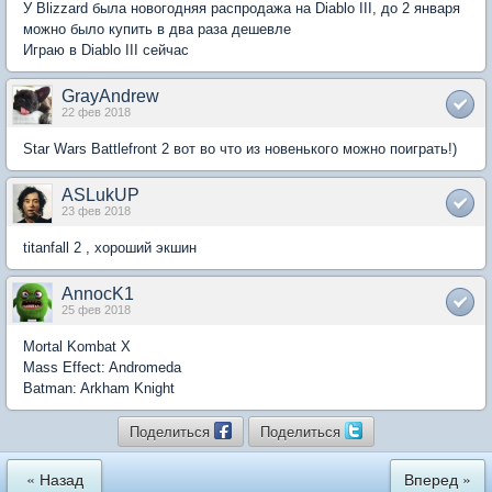
У Blizzard была новогодняя распродажа на Diablo III, до 2 января
можно было купить в два раза дешевле
Играю в Diablo III сейчас
GrayAndrew
22 фев 2018
Star Wars Battlefront 2 вот во что из новенького можно поиграть!)
ASLukUP
23 фев 2018
titanfall 2 , хороший экшин
AnnocK1
25 фев 2018
Mortal Kombat X
Mass Effect: Andromeda
Batman: Arkham Knight
Поделиться
Поделиться
« Назад
Вперед »