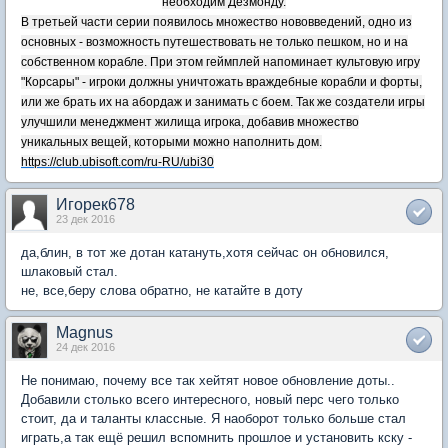
необходим Дезмонду.
В третьей части серии появилось множество нововведений, одно из
основных - возможность путешествовать не только пешком, но и на
собственном корабле. При этом геймплей напоминает культовую игру
"Корсары" - игроки должны уничтожать враждебные корабли и форты,
или же брать их на абордаж и занимать с боем. Так же создатели игры
улучшили менеджмент жилища игрока, добавив множество
уникальных вещей, которыми можно наполнить дом.
https://club.ubisoft.com/ru-RU/ubi30
Игорек678
23 дек 2016
да,блин, в тот же дотан катануть,хотя сейчас он обновился,
шлаковый стал.
не, все,беру слова обратно, не катайте в доту
Magnus
24 дек 2016
Не понимаю, почему все так хейтят новое обновление доты..
Добавили столько всего интересного, новый перс чего только
стоит, да и таланты классные. Я наоборот только больше стал
играть,а так ещё решил вспомнить прошлое и установить кску -