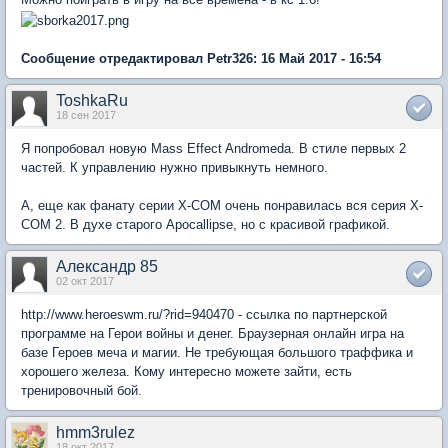
Сообщение отредактировал Petr326: 16 Май 2017 - 16:54
ToshkaRu
18 сен 2017
Я попробовал новую Mass Effect Andromeda. В стиле первых 2
частей. К управлению нужно привыкнуть немного.
А, еще как фанату серии X-COM очень понравилась вся серия X-
COM 2. В духе старого Apocallipse, но с красивой графикой.
Александр 85
02 окт 2017
http://www.heroeswm.ru/?rid=940470 - ссылка по партнерской
программе на Герои войны и денег. Браузерная онлайн игра на
базе Героев меча и магии. Не требующая большого траффика и
хорошего железа. Кому интересно можете зайти, есть
тренировочный бой.
hmm3rulez
18 окт 2017