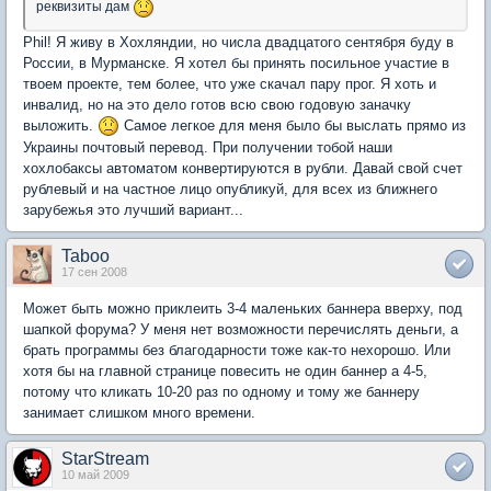
реквизиты дам
Phil! Я живу в Хохляндии, но числа двадцатого сентября буду в
России, в Мурманске. Я хотел бы принять посильное участие в
твоем проекте, тем более, что уже скачал пару прог. Я хоть и
инвалид, но на это дело готов всю свою годовую заначку
выложить.
Самое легкое для меня было бы выслать прямо из
Украины почтовый перевод. При получении тобой наши
хохлобаксы автоматом конвертируются в рубли. Давай свой счет
рублевый и на частное лицо опубликуй, для всех из ближнего
зарубежья это лучший вариант...
Taboo
17 сен 2008
Может быть можно приклеить 3-4 маленьких баннера вверху, под
шапкой форума? У меня нет возможности перечислять деньги, а
брать программы без благодарности тоже как-то нехорошо. Или
хотя бы на главной странице повесить не один баннер а 4-5,
потому что кликать 10-20 раз по одному и тому же баннеру
занимает слишком много времени.
StarStream
10 май 2009