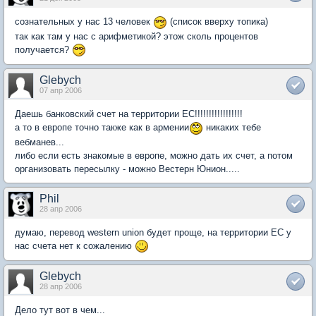
сознательных у нас 13 человек
(список вверху топика)
так как там у нас с арифметикой? этож сколь процентов
получается?
Glebych
07 апр 2006
Даешь банковский счет на территории ЕС!!!!!!!!!!!!!!!!!
а то в европе точно также как в армении
никаких тебе
вебманев...
либо если есть знакомые в европе, можно дать их счет, а потом
организовать пересылку - можно Вестерн Юнион.....
Phil
28 апр 2006
думаю, перевод western union будет проще, на территории ЕС у
нас счета нет к сожалению
Glebych
28 апр 2006
Дело тут вот в чем...