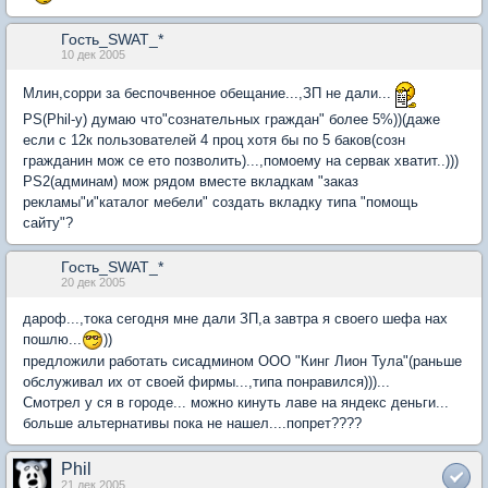
Гость_SWAT_*
10 дек 2005
Млин,сорри за беспочвенное обещание...,ЗП не дали...
PS(Phil-у) думаю что"сознательных граждан" более 5%))(даже
если с 12к пользователей 4 проц хотя бы по 5 баков(созн
гражданин мож се ето позволить)...,помоему на сервак хватит..)))
PS2(админам) мож рядом вместе вкладкам "заказ
рекламы"и"каталог мебели" создать вкладку типа "помощь
сайту"?
Гость_SWAT_*
20 дек 2005
дароф...,тока сегодня мне дали ЗП,а завтра я своего шефа нах
пошлю...
))
предложили работать сисадмином ООО "Кинг Лион Тула"(раньше
обслуживал их от своей фирмы...,типа понравился)))...
Смотрел у ся в городе... можно кинуть лаве на яндекс деньги...
больше альтернативы пока не нашел....попрет????
Phil
21 дек 2005