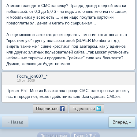
А может заведете СМС-капилку? Правда, доход с одной смс-ки
небольшой: от 0,3 до 5,0 $ - но ведь это очень многим по силам,
и мобильники у всех есть.... и не надо покупать карточки
предоплаты эл. денег и бегать по сбербанкам...
А еще можно знаете как денег сделать...многие хотят попасть в
"престижную" группу пользователей (SUPER Member и т.д.),
видеть такие же " синие крестики" под аватаром, как у админов
или других элитных пользователей сайта...так может установить
небольшие тарифы и продавать "рейтинг" типа как Вконтакте?
Думаю, желающих будет не мало.
Гость_jon007_*
10 окт 2009
Привет Phil. Мне из Казахстана проще СМС, электронных денег у
нас в городе нет, может действительно Вам сделать СМСки.
Поделиться
Поделиться
« Назад
Вперед »
Полная версия
Русский (RU)