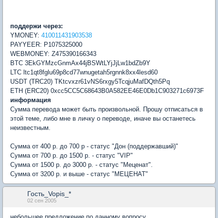
поддержи через:
YMONEY:
410011431903538
PAYYEER: P1075325000
WEBMONEY: Z475390166343
BTC 3EkGYMzcGnmAx44jBSWtLYjJjLw1bdZb9Y
LTC ltc1qt8fglu69p8cd77wnugetah5rgnnk8xx4lesd60
USDT (TRC20) TKtcvxzr61vNS6rxgy5TcqjuMafDQth5Pq
ETH (ERC20) 0xcc5CC5C68643B0A582EE46E0Db1C903271c6973F
информация
Сумма перевода может быть произвольной. Прошу отписаться в
этой теме, либо мне в личку о переводе, иначе вы останетесь
неизвестным.
Сумма от 400 р. до 700 р - статус "Дон (поддержавший)"
Сумма от 700 р. до 1500 р. - статус "VIP"
Сумма от 1500 р. до 3000 р. - статус "Меценат".
Сумма от 3200 р. и выше - статус "МЕЦЕНАТ"
Гость_Vopis_*
02 сен 2005
небольшее предложение по данному вопросу