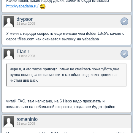
Какие ifolder, какие народ диски, залейте сюда плыыыыз
http://yabadaba.ru/
drypson
21 июл 2008
У меня с народа скорость еще меньше чем ifolder 18кб/с качаю с
depositfiles.com как скачается выложу на yabadaba
Elanir
21 июл 2008
неро 8, и что такое привод? Только не смейтесь пожалуйста,мне
нужна помощь а не насмешки. я как обычно сделала прожиг на
чистый двд диск.
читай FAQ, там написано, на 6 Неро надо прожигать и
желательно на небольшой скорости, тогда все будет файно
romaninfo
21 июл 2008