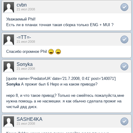
cvbn
21 июл 2008
Уважаемый Phil!
Есть ли в планах точная такая сборка только ENG + MUI ?
-=TT=-
21 июл 2008
Спасибо огромное Phil
Sonyka
21 июл 2008
[quote name='PredatorUA' date='21.7.2008, 0:41' post='140071']
Sonyka
А прожиг был 6 Неро и на каком приводе?
неро 8, и что такое привод? Только не смейтесь пожалуйста,мне
нужна помощь а не насмешки. я как обычно сделала прожиг на
чистый двд диск.
SASHE4KA
21 июл 2008