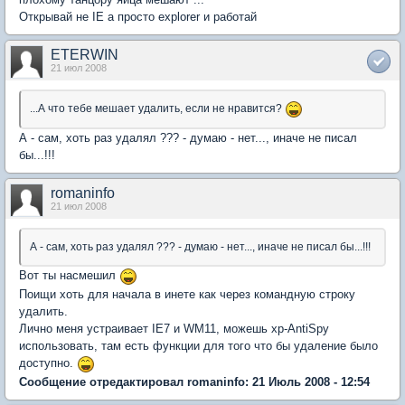
Открывай не IE а просто explorer и работай
ETERWIN
21 июл 2008
...А что тебе мешает удалить, если не нравится?
А - сам, хоть раз удалял ??? - думаю - нет..., иначе не писал
бы...!!!
romaninfo
21 июл 2008
А - сам, хоть раз удалял ??? - думаю - нет..., иначе не писал бы...!!!
Вот ты насмешил
Поищи хоть для начала в инете как через командную строку
удалить.
Лично меня устраивает IE7 и WM11, можешь xp-AntiSpy
использовать, там есть функции для того что бы удаление было
доступно.
Сообщение отредактировал romaninfo: 21 Июль 2008 - 12:54