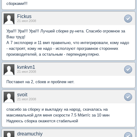
сборками!!!
Fickus
21 июл 2008
Ура!!! Ура!!! Ура!!! Лучшей сборке ру-нета. Спасибо огромное за
Ваш труд!
А 7 эксплорер и 11 вмп правильно, что интегрировали, кому надо
- настроят, кому не надо - исползуют програмное сторонних
производителей, а остальным - перпендикулярно.
kvnkvn1
21 июл 2008
Поставил на 2, сбоев и проблем нет.
svoit
21 июл 2008
спасибо за сборку и выкладку на народ, скачалась на
максимальной для меня скорости 7.5 Мбит/c за 10 мин
Надеюсь сборка окажется стабильной
dreamuchiy