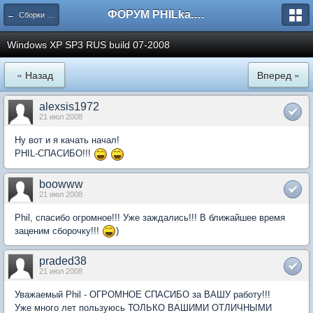
ФОРУМ PHILka.RU
← Сборки Windows от PHILKA.RU
Windows XP SP3 RUS build 07-2008
« Назад
Вперед »
alexsis1972
21 июл 2008
Ну вот и я качать начал!
PHIL-СПАСИБО!!!
boowww
21 июл 2008
Phil, спасибо огромное!!! Уже заждались!!! В ближайшее время
заценим сборочку!!!
)
praded38
21 июл 2008
Уважаемый Phil - ОГРОМНОЕ СПАСИБО за ВАШУ работу!!!
Уже много лет пользуюсь ТОЛЬКО ВАШИМИ ОТЛИЧНЫМИ