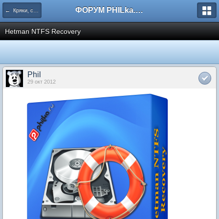
ФОРУМ PHILka.RU
← Кряки, серийные номера, свежий варез
Hetman NTFS Recovery
Phil
29 окт 2012