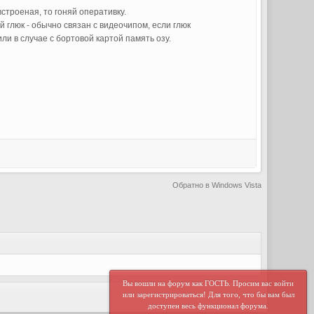
строеная, то гоняй оперативку.
 глюк - обычно связан с видеочипом, если глюк
ли в случае с бортовой картой память озу.
Обратно в Windows Vista
Вы вошли на форум как ГОСТЬ. Просим вас войти
или зарегистрироваться! Для того, что бы вам был
доступен весь функционал форума.