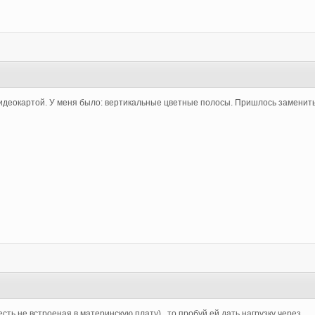
 видеокартой. У меня было: вертикальные цветные полосы. Пришлось заменить
сть не встроеная в материнскую плату) , то пробуй ей дать нагрузку через