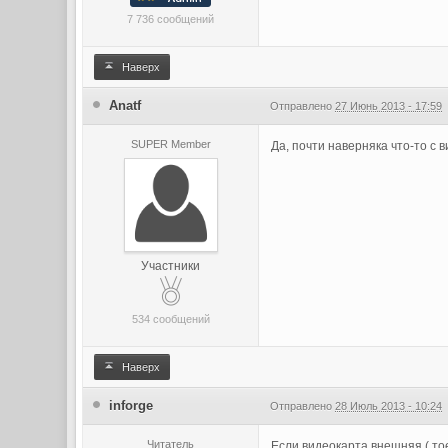
7 736 сообщений
Наверх
Anatf
Отправлено
27 Июнь 2013 - 17:59
SUPER Member
Да, почти наверняка что-то с
Участники
534 сообщений
Наверх
inforge
Отправлено
28 Июль 2013 - 10:24
Читатель
Если видеокарта внешняя ( тое