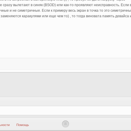
е сразу вылетают в синяк (BSOD) или как-то проявляют неисправность. Если в
ные и не симетричные. Если к примеру весь экран в точка то это симетричный
 заменяются каракулями или еще чем то) , то тогда виновата память девайса и
ьности
Помощь