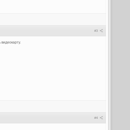
#3
 видеокарту.
#4