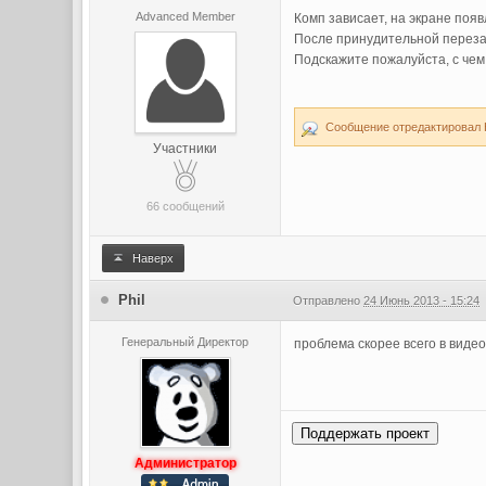
Advanced Member
Комп зависает, на экране поя
После принудительной перезаг
Подскажите пожалуйста, с чем
Сообщение отредактировал H
Участники
66 сообщений
Наверх
Phil
Отправлено
24 Июнь 2013 - 15:24
Генеральный Директор
проблема скорее всего в видео
Поддержать проект
Администратор