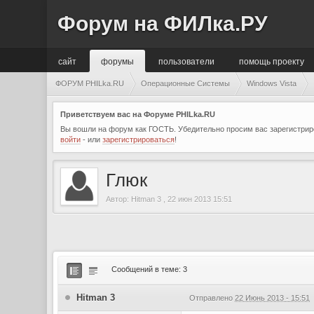
Форум на ФИЛка.РУ
сайт
форумы
пользователи
помощь проекту
ФОРУМ PHILka.RU
Операционные Системы
Windows Vista
Приветствуем вас на Форуме PHILka.RU
Вы вошли на форум как ГОСТЬ. Убедительно просим вас зарегистриро
войти
- или
зарегистрироваться
!
Глюк
Автор:
Hitman 3
,
22 июн 2013 15:51
Сообщений в теме: 3
Hitman 3
Отправлено
22 Июнь 2013 - 15:51