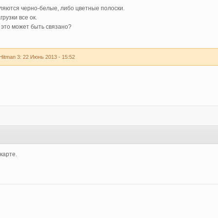
вляются черно-белые, либо цветные полоски.
рузки все ок.
 это может быть связано?
itman 3: 22 Июнь 2013 - 15:52
карте.