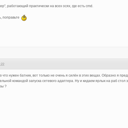
р", работающий практически на всех осях, где есть cmd.
ть, поправьте
:22
ю что нужен батник, вот только не очень я силён в этих вещах. Образно я пре
льной командой запуска сетевого адаптера. Ну и кидаем ярлык на раб стол эт
ры ?