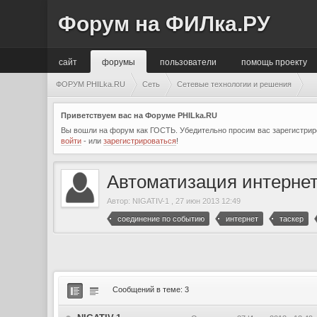
Форум на ФИЛка.РУ
сайт
форумы
пользователи
помощь проекту
ФОРУМ PHILka.RU
Сеть
Сетевые технологии и решения
Приветствуем вас на Форуме PHILka.RU
Вы вошли на форум как ГОСТЬ. Убедительно просим вас зарегистриро
войти
- или
зарегистрироваться
!
Автоматизация интернет
Автор:
NIGATIV-1
,
27 июн 2013 12:49
соединение по событию
интернет
таскер
Сообщений в теме: 3