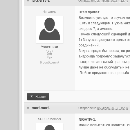
NIGATIV-1
Отправлено
27 Июнь 2013 - 12:49
Читатель
Всем привет.
Возможно уже где то звучал мо
Суть в следующем. Нужна кака
виндовс-7, а именно.
Нужен следующий сценарий д
1) Запускаю допустим ярлык о
соединений.
Участники
Задача вроде бы проста, но р
андроида подобную задачу усп
выстреливает синий эран смерт
9 сообщений
лучше даже не обсуждать и не
Любые предложения просьба р
Наверх
markmark
Отправлено
05 Июль 2013 - 15:04
SUPER Member
NIGATIV-1,
можно попытаться написать сц