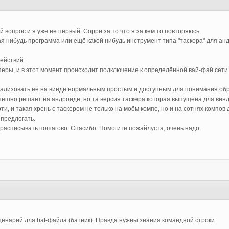
й вопрос и я уже не первый. Сорри за то что я за кем то повторяюсь.
я нибудь программа или ещё какой нибудь инструмент типа "таскера" для анд
ействий:
перы, и в этот момент происходит подключение к определённой вай-фай сети
еализовать её на винде нормальным простым и доступным для понимания обра
ешно решает на андроиде, но та версия таскера которая выпущена для винд
и, и такая хрень с таскером не только на моём компе, но и на сотнях компов
 предлогать.
асписывать пошагово. Спасибо. Помогите пожайлуста, очень надо.
енарий для bat-файла (батник). Правда нужны знания командной строки.