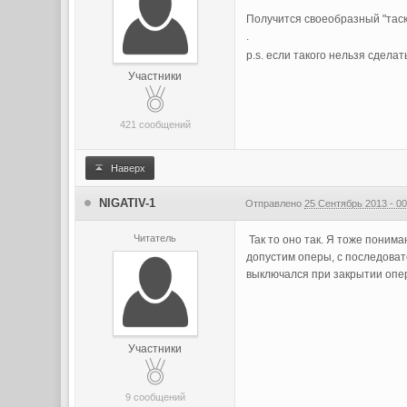
Получится своеобразный "таске
.
p.s. если такого нельзя сдела
Участники
421 сообщений
Наверх
NIGATIV-1
Отправлено
25 Сентябрь 2013 - 00
Читатель
Так то оно так. Я тоже понима
допустим оперы, с последовате
выключался при закрытии опе
Участники
9 сообщений