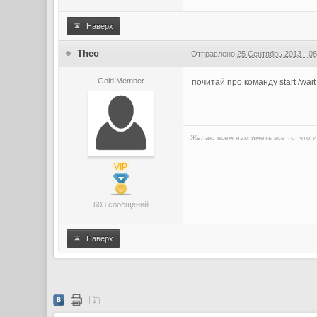
Наверх
Theо
Отправлено
25 Сентябрь 2013 - 08
Gold Member
почитай про команду start /wait
Желаю всем нам иметь все то, что и
VIP
603 сообщений
Наверх