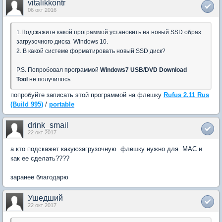
vitalikkontr
06 окт 2016
1.Подскажите какой программой установить на новый SSD образ
загрузочного диска Windows 10.
2. В какой системе форматировать новый SSD диск?
P.S. Попробовал программой
Windows7 USB/DVD Download
Tool
не получилось.
попробуйте записать этой программой на флешку
Rufus 2.11 Rus
(Build 995)
/
portable
drink_smail
22 окт 2017
а кто подскажет какуюзагрузочную флешку нужно для MAC и
как ее сделать????
заранее благодарю
Ушедший
22 окт 2017