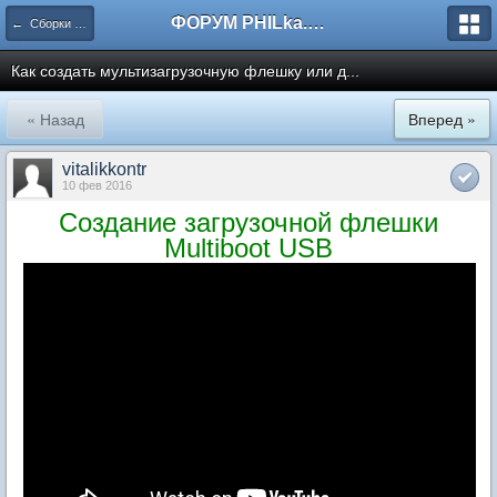
ФОРУМ PHILka.RU
← Сборки Windows от PHILKA.RU
Как создать мультизагрузочную флешку или д...
« Назад
Вперед »
vitalikkontr
10 фев 2016
Создание загрузочной флешки
Multiboot USB