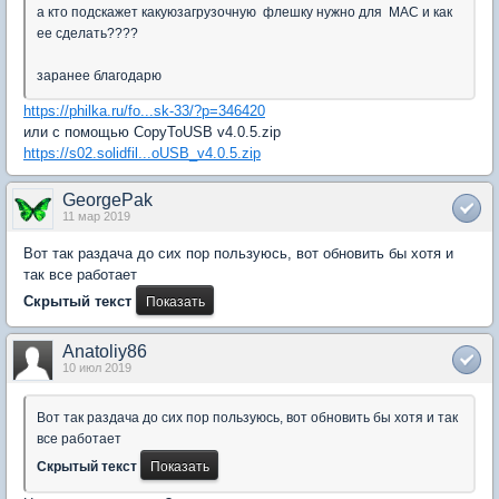
а кто подскажет какуюзагрузочную флешку нужно для MAC и как
ее сделать????
заранее благодарю
https://philka.ru/fo...sk-33/?p=346420
или с помощью CopyToUSB v4.0.5.zip
https://s02.solidfil...oUSB_v4.0.5.zip
GeorgePak
11 мар 2019
Вот так раздача до сих пор пользуюсь, вот обновить бы хотя и
так все работает
Скрытый текст
Anatoliy86
10 июл 2019
Вот так раздача до сих пор пользуюсь, вот обновить бы хотя и так
все работает
Скрытый текст