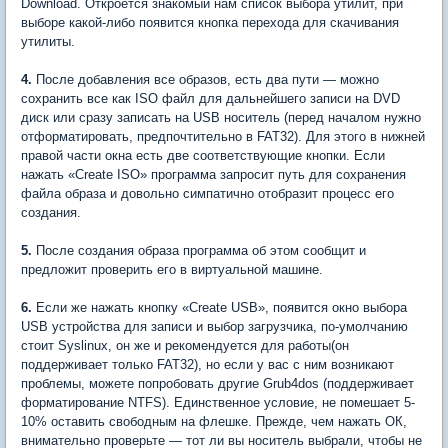
Download. Откроется знакомый нам список выбора утилит, при
выборе какой-либо появится кнопка перехода для скачивания
утилиты.
4.
После добавления все образов, есть два пути — можно
сохранить все как ISO файл для дальнейшего записи на DVD
диск или сразу записать на USB носитель (перед началом нужно
отформатировать, предпочтительно в FAT32). Для этого в нижней
правой части окна есть две соответствующие кнопки. Если
нажать «Create ISO» программа запросит путь для сохранения
файла образа и довольно симпатично отобразит процесс его
создания.
5.
После создания образа программа об этом сообщит и
предложит проверить его в виртуальной машине.
6.
Если же нажать кнопку «Create USB», появится окно выбора
USB устройства для записи и выбор загрузчика, по-умолчанию
стоит Syslinux, он же и рекомендуется для работы(он
поддерживает только FAT32), но если у вас с ним возникают
проблемы, можете попробовать другие Grub4dos (поддерживает
форматирование NTFS). Единственное условие, не помешает 5-
10% оставить свободным на флешке. Прежде, чем нажать ОК,
внимательно проверьте — тот ли вы носитель выбрали, чтобы не