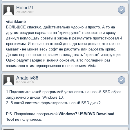
Holod71
29 июл 2016
vitalikkontr
БОЛЬШОЕ спасибо, действительно удобно и просто. А то на
другом ресурсе нарвался на "криворукое" творчество и сразу
двинул воплощать советы в жизнь и результате протестировал 4
программы. И только на второй день до меня дошло, что так не
бывает - не может весь софт не работать или работать криво...
До сих пор не понятно, зачем выкладывать "кривые" инструкции.
Одно радует заодно и знания обновил, а то последний раз
занимался этим одновременно с появлением Vista.
Anatoliy86
07 сен 2016
1.Подскажите какой программой установить на новый SSD образ
загрузочного диска Windows 10.
2. В какой системе форматировать новый SSD диск?
P.S. Попробовал программой
Windows7 USB/DVD Download
Tool
не получилось.