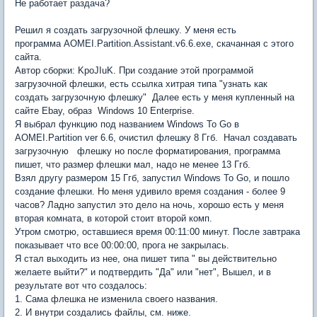
Не работает раздача?
Решил я создать загрузочной флешку. У меня есть
программа AOMEI.Partition.Assistant.v6.6.exe, скачанная с этого
сайта.
Автор сборки: KpoJIuK. При создание этой программой
загрузочной флешки, есть ссылка хитрая типа "узнать как
создать загрузочную флешку" Далее есть у меня купленный на
сайте Ebay, образ Windows 10 Enterprise.
Я выбрал функцию под названием Windows To Go в
AOMEI.Partition ver 6.6, очистил флешку 8 Ггб. Начал создавать
загрузочную флешку но после форматирования, программа
пишет, что размер флешки мал, надо не менее 13 Ггб.
Взял другу размером 15 Ггб, запустил Windows To Go, и пошло
создание флешки. Но меня удивило время создания - более 9
часов? Ладно запустил это дело на ночь, хорошо есть у меня
вторая комната, в которой стоит второй комп.
Утром смотрю, оставшиеся время 00:11:00 минут. После завтрака
показывает что все 00:00:00, прога не закрылась.
Я стал выходить из нее, она пишет типа " вы действительно
желаете выйти?" и подтвердить "Да" или "нет", Вышел, и в
результате вот что создалось:
1. Сама флешка не изменила своего названия.
2. И внутри создались файлы, см. ниже.