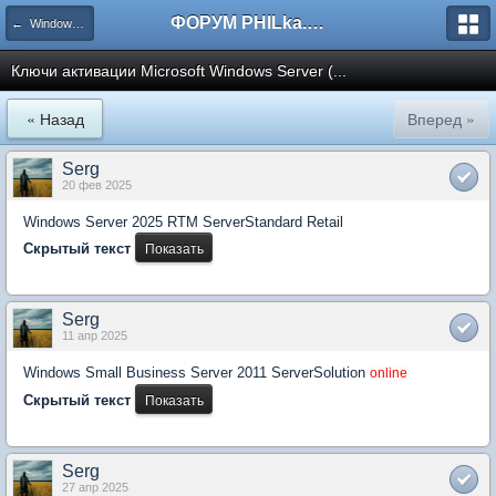
ФОРУМ PHILka.RU
← Windows NT/2000/2003/2008/2012/2016/2019
Ключи активации Microsoft Windows Server (...
« Назад
Вперед »
Serg
20 фев 2025
Windows Server 2025 RTM ServerStandard Retail
Скрытый текст
Serg
11 апр 2025
Windows Small Business Server 2011 ServerSolution
online
Скрытый текст
Serg
27 апр 2025