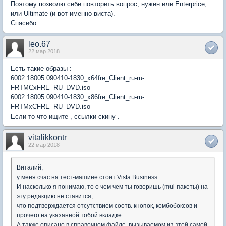
Поэтому позволю себе повторить вопрос, нужен или Enterprice,
или Ultimate (и вот именно виста).
Спасибо.
leo.67
22 мар 2018
Есть такие образы :
6002.18005.090410-1830_x64fre_Client_ru-ru-
FRTMCxFRE_RU_DVD.iso
6002.18005.090410-1830_x86fre_Client_ru-ru-
FRTMxCFRE_RU_DVD.iso
Если то что ищите , ссылки скину .
vitalikkontr
22 мар 2018
Виталий,
у меня счас на тест-машине стоит Vista Business.
И насколько я понимаю, то о чем чем ты говоришь (mui-пакеты) на
эту редакцию не ставится,
что подтверждается отсутствием соотв. кнопок, комбобоксов и
прочего на указанной тобой вкладке.
А также описано в справочном файле, вызываемом из этой самой