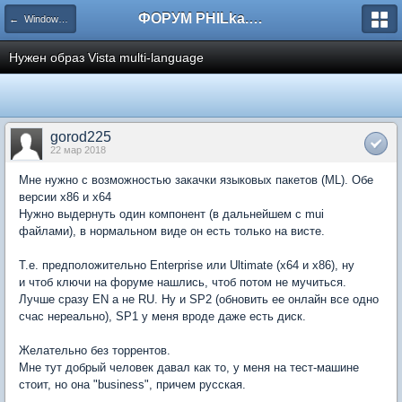
ФОРУМ PHILka.RU
← Windows Vista
Нужен образ Vista multi-language
gorod225
22 мар 2018
Мне нужно с возможностью закачки языковых пакетов (ML). Обе
версии x86 и x64
Нужно выдернуть один компонент (в дальнейшем с mui
файлами), в нормальном виде он есть только на висте.
Т.е. предположительно Enterprise или Ultimate (x64 и x86), ну
и чтоб ключи на форуме нашлись, чтоб потом не мучиться.
Лучше сразу EN а не RU. Ну и SP2 (обновить ее онлайн все одно
счас нереально), SP1 у меня вроде даже есть диск.
Желательно без торрентов.
Мне тут добрый человек давал как то, у меня на тест-машине
стоит, но она "business", причем русская.