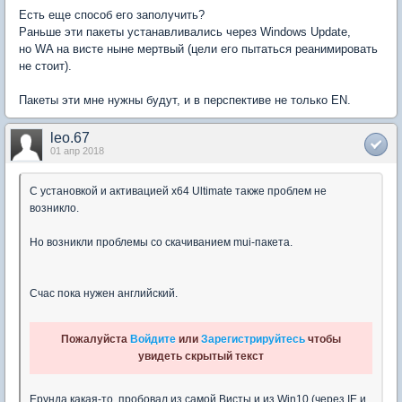
Есть еще способ его заполучить?
Раньше эти пакеты устанавливались через Windows Update,
но WA на висте ныне мертвый (цели его пытаться реанимировать
не стоит).
Пакеты эти мне нужны будут, и в перспективе не только EN.
leo.67
01 апр 2018
С установкой и активацией x64 Ultimate также проблем не
возникло.
Но возникли проблемы со скачиванием mui-пакета.
Счас пока нужен английский.
Пожалуйста
Войдите
или
Зарегистрируйтесь
чтобы
увидеть скрытый текст
Ерунда какая-то, пробовал из самой Висты и из Win10 (через IE и