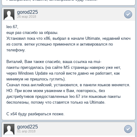
gorod225
26 мар 2018
leo.67,
еще раз спасибо за образы.
Установил пока что x86, выбрал в начале Ultimate, недавний ключ
из соотв. ветки успешно применился и активировался по
телефону.
Виталий, Вам также спасибо, ваша ссылка на mui-
пакеты пригодилась (на сайте MS страницы наверно уже нет,
через Windows Update на голой висте давно не работает, как
минимум не пришлось гуглить).
Скачал пока английский, установился, в панели языков меняется.
НО. При всем моем уважении к Вам, повторюсь, без
дистрибутивов предоставленных leo.67 эти языковые пакеты
бесполезны, потому что ставятся только на Ultimate.
С x64 буду разбираться позже.
gorod225
01 апр 2018