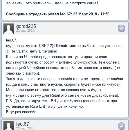
добавить , это оригиналы , дальше смотрите сами !
Сообщение отредактировал leo.67: 23 Март 2018 - 11:50
gorod225
23 мар 2018
leo.67,
судя по гуглу это 1)SP2 2) Ultimate можно выбрать при установке
3) Не VL (т.к. нету Enterprise)
Ключи на Ultimate вроде попадаются тут, и вряд ли счас
пользуются супер спросом и активно блокируются. Тем более с
активацией VL сейчас несколько проблематично как я понял (не
знаю как с вистой).
Так что да, скиньте наверно, спасибо (если не торенты, не люблю
их, да и кому счас виста нужна, скорость будет ниже плинтуса).
Мне в принципе не горит пока, но скачаю пусть будет.
(ну и судя по всему для Retail это самые новые дистрибутивы).
P.S. Да, если вдруг есть EN-дистрибутивы (основной язык при
установке не Ru а En) то лучше их конечно,
Еще раз спасибо.
leo.67
23 мар 2018