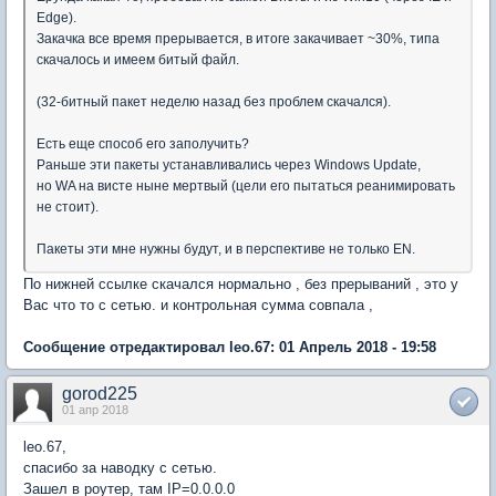
Edge).
Закачка все время прерывается, в итоге закачивает ~30%, типа
скачалось и имеем битый файл.
(32-битный пакет неделю назад без проблем скачался).
Есть еще способ его заполучить?
Раньше эти пакеты устанавливались через Windows Update,
но WA на висте ныне мертвый (цели его пытаться реанимировать
не стоит).
Пакеты эти мне нужны будут, и в перспективе не только EN.
По нижней ссылке скачался нормально , без прерываний , это у
Вас что то с сетью. и контрольная сумма совпала ,
Сообщение отредактировал leo.67: 01 Апрель 2018 - 19:58
gorod225
01 апр 2018
leo.67,
спасибо за наводку с сетью.
Зашел в роутер, там IP=0.0.0.0