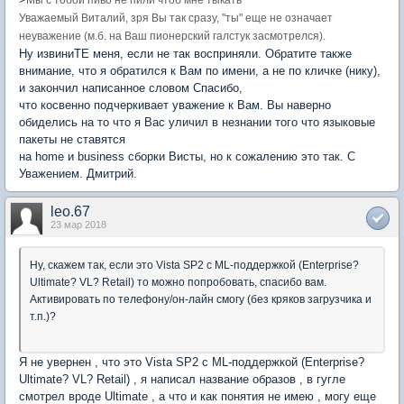
Мы с тобой пиво не пили чтоб мне тыкать
Уважаемый ​Виталий, зря Вы так сразу, "ты" еще не означает
неуважение (м.б. на Ваш пионерский галстук засмотрелся).
Ну извиниТЕ меня, если не так восприняли. Обратите также
внимание, что я обратился к Вам по имени, а не по кличке (нику),
и закончил написанное словом Спасибо,
что косвенно подчеркивает уважение к Вам. Вы наверно
обиделись на то что я Вас уличил в незнании того что языковые
пакеты не ставятся
на home и business сборки Висты, но к сожалению это так. С
Уважением. Дмитрий.
leo.67
23 мар 2018
Ну, скажем так, если это Vista SP2 c ML-поддержкой (Enterprise?
Ultimate? VL? Retail) то можно попробовать, спасибо вам.
Активировать по телефону/он-лайн смогу (без кряков загрузчика и
т.п.)?
Я не увернен , что это Vista SP2 c ML-поддержкой (Enterprise?
Ultimate? VL? Retail) , я написал название образов , в гугле
смотрел вроде Ultimate , а что и как понятия не имею , могу еще