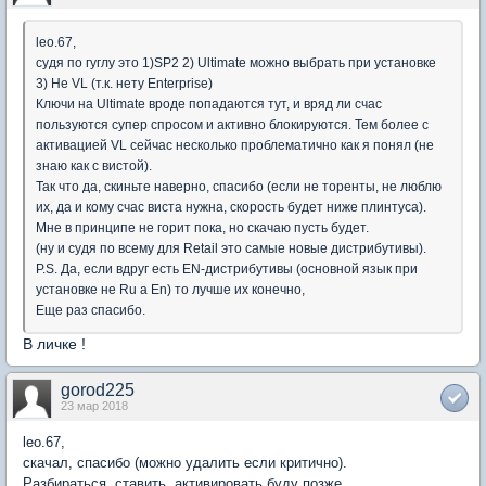
leo.67,
судя по гуглу это 1)SP2 2) Ultimate можно выбрать при установке
3) Не VL (т.к. нету Enterprise)
Ключи на Ultimate вроде попадаются тут, и вряд ли счас
пользуются супер спросом и активно блокируются. Тем более с
активацией VL сейчас несколько проблематично как я понял (не
знаю как с вистой).
Так что да, скиньте наверно, спасибо (если не торенты, не люблю
их, да и кому счас виста нужна, скорость будет ниже плинтуса).
Мне в принципе не горит пока, но скачаю пусть будет.
(ну и судя по всему для Retail это самые новые дистрибутивы).
P.S. Да, если вдруг есть EN-дистрибутивы (основной язык при
установке не Ru а En) то лучше их конечно,
Еще раз спасибо.
В личке !
gorod225
23 мар 2018
leo.67,
скачал, спасибо (можно удалить если критично).
Разбираться, ставить, активировать буду позже.