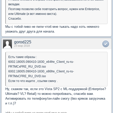
вкладки.
Поэтому позволю себе повторить вопрос, нужен или Enterprice,
или Ultimate (и вот именно виста).
Спасибо.
Мы с тобой пиво не пили чтоб мне тыкать надо хоть немного
уважать друг друга для начала.
gorod225
23 мар 2018
Есть такие образы :
6002.18005.090410-1830_x64fre_Client_ru-ru-
FRTMCxFRE_RU_DVD.iso
6002.18005.090410-1830_x86fre_Client_ru-ru-
FRTMxCFRE_RU_DVD.iso
Если то что ищите , ссылки скину .
Ну, скажем так, если это Vista SP2 c ML-поддержкой (Enterprise?
Ultimate? VL? Retail) то можно попробовать, спасибо вам.
Активировать по телефону/он-лайн смогу (без кряков загрузчика
и т.п.)?
>