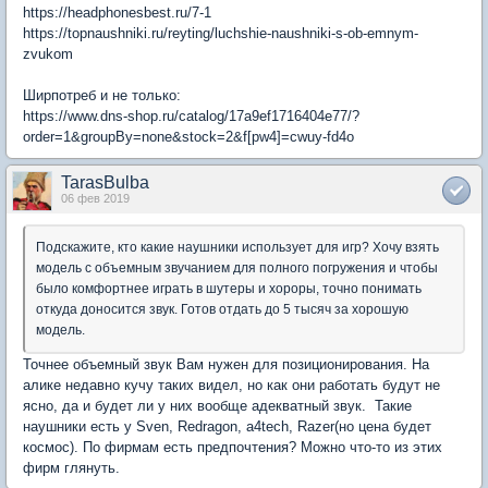
https://headphonesbest.ru/7-1
https://topnaushniki.ru/reyting/luchshie-naushniki-s-ob-emnym-
zvukom
Ширпотреб и не только:
https://www.dns-shop.ru/catalog/17a9ef1716404e77/?
order=1&groupBy=none&stock=2&f[pw4]=cwuy-fd4o
TarasBulba
06 фев 2019
Подскажите, кто какие наушники использует для игр? Хочу взять
модель с объемным звучанием для полного погружения и чтобы
было комфортнее играть в шутеры и хороры, точно понимать
откуда доносится звук. Готов отдать до 5 тысяч за хорошую
модель.
Точнее объемный звук Вам нужен для позиционирования. На
алике недавно кучу таких видел, но как они работать будут не
ясно, да и будет ли у них вообще адекватный звук. Такие
наушники есть у Sven, Redragon, a4tech, Razer(но цена будет
космос). По фирмам есть предпочтения? Можно что-то из этих
фирм глянуть.