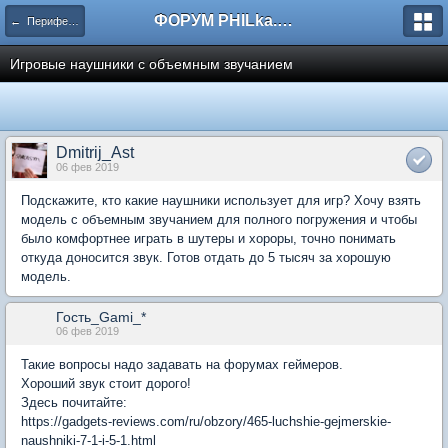
ФОРУМ PHILka.RU
← Периферия
Игровые наушники с объемным звучанием
Dmitrij_Ast
06 фев 2019
Подскажите, кто какие наушники использует для игр? Хочу взять
модель с объемным звучанием для полного погружения и чтобы
было комфортнее играть в шутеры и хороры, точно понимать
откуда доносится звук. Готов отдать до 5 тысяч за хорошую
модель.
Гость_Gami_*
06 фев 2019
Такие вопросы надо задавать на форумах геймеров.
Хороший звук стоит дорого!
Здесь почитайте:
https://gadgets-reviews.com/ru/obzory/465-luchshie-gejmerskie-
naushniki-7-1-i-5-1.html