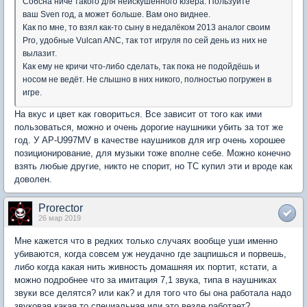
Собсна ничё такого для неискушённого юзера. Пользуйте
ваш Sven год, а может больше. Вам оно виднее.
Как по мне, то взял как-то сыну в недалёком 2013 аналог своим
Pro, удобные Vulcan ANC, так тот игруля по сей день из них не
вылазит.
Как ему не кричи что-либо сделать, так пока не подойдёшь и
носом не ведёт. Не слышно в них никого, полностью погружен в
игре.
На вкус и цвет как говориться. Все зависит от того как ими
пользоваться, можно и очень дорогие наушники убить за тот же
год. У AP-U997MV в качестве наушников для игр очень хорошее
позиционирование, для музыки тоже вполне себе. Можно конечно
взять любые другие, никто не спорит, но ТС купил эти и вроде как
доволен.
Prorector
26 мар 2019
Мне кажется что в редких только случаях вообще уши именно
убиваются, когда совсем уж неудачно где зацпишься и порвешь,
либо когда какая нить живность домашняя их портит, кстати, а
можно подробнее что за имитация 7,1 звука, типа в наушниках
звуки все делятся? или как? и для того что бы она работала надо
звуковая какая то специальная или это везде работает?