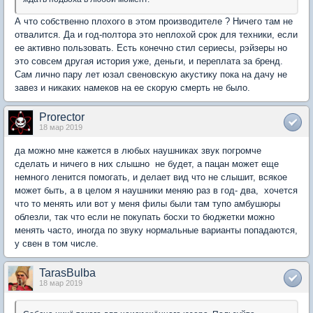
А что собственно плохого в этом производителе ? Ничего там не
отвалится. Да и год-полтора это неплохой срок для техники, если
ее активно пользовать. Есть конечно стил сериесы, рэйзеры но
это совсем другая история уже, деньги, и переплата за бренд.
Сам лично пару лет юзал свеновскую акустику пока на дачу не
завез и никаких намеков на ее скорую смерть не было.
Prorector
18 мар 2019
да можно мне кажется в любых наушниках звук погромче
сделать и ничего в них слышно не будет, а пацан может еще
немного ленится помогать, и делает вид что не слышит, всякое
может быть, а в целом я наушники меняю раз в год- два, хочется
что то менять или вот у меня филы были там тупо амбушюры
облезли, так что если не покупать босхи то бюджетки можно
менять часто, иногда по звуку нормальные варианты попадаются,
у свен в том числе.
TarasBulba
18 мар 2019