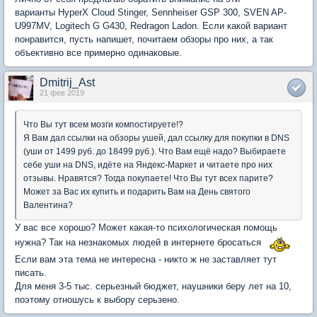
варианты HyperX Cloud Stinger, Sennheiser GSP 300, SVEN AP-
U997MV, Logitech G G430, Redragon Ladon. Если какой вариант
понравится, пусть напишет, почитаем обзоры про них, а так
объективно все примерно одинаковые.
Dmitrij_Ast
21 фев 2019
Что Вы тут всем мозги компостируете!?
Я Вам дал ссылки на обзоры ушей, дал ссылку для покупки в DNS
(уши от 1499 руб. до 18499 руб.). Что Вам ещё надо? Выбираете
себе уши на DNS, идёте на Яндекс-Маркет и читаете про них
отзывы. Нравятся? Тогда покупаете! Что Вы тут всех парите?
Может за Вас их купить и подарить Вам на День святого
Валентина?
У вас все хорошо? Может какая-то психологическая помощь
нужна? Так на незнакомых людей в интернете бросаться
Если вам эта тема не интересна - никто ж не заставляет тут
писать.
Для меня 3-5 тыс. серьезный бюджет, наушники беру лет на 10,
поэтому отношусь к выбору серьзено.