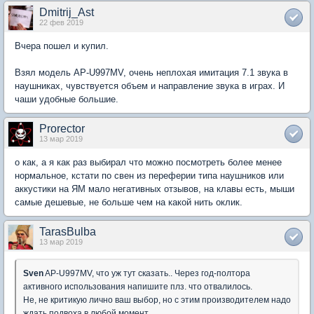
Dmitrij_Ast
22 фев 2019
Вчера пошел и купил.
Взял модель AP-U997MV, очень неплохая имитация 7.1 звука в
наушниках, чувствуется объем и направление звука в играх. И
чаши удобные большие.
Prorector
13 мар 2019
о как, а я как раз выбирал что можно посмотреть более менее
нормальное, кстати по свен из переферии типа наушников или
аккустики на ЯМ мало негативных отзывов, на клавы есть, мыши
самые дешевые, не больше чем на какой нить оклик.
TarasBulba
13 мар 2019
Sven
AP-U997MV, что уж тут сказать.. Через год-полтора
активного использования напишите плз. что отвалилось.
Не, не критикую лично ваш выбор, но с этим производителем надо
ждать подвоха в любой момент.