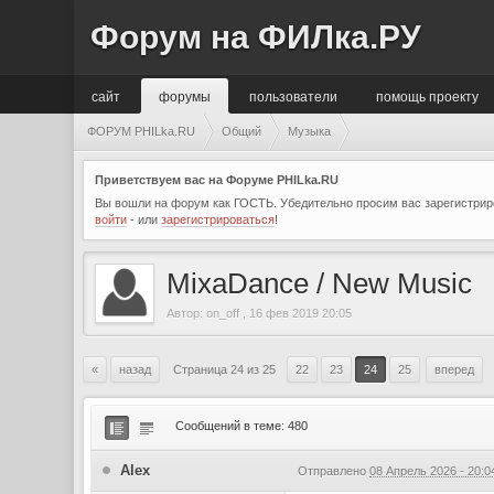
Форум на ФИЛка.РУ
сайт
форумы
пользователи
помощь проекту
ФОРУМ PHILka.RU
Общий
Музыка
Приветствуем вас на Форуме PHILka.RU
Вы вошли на форум как ГОСТЬ. Убедительно просим вас зарегистриро
войти
- или
зарегистрироваться
!
MixaDance / New Music
Автор:
on_off
,
16 фев 2019 20:05
«
назад
Страница 24 из 25
22
23
24
25
вперед
Сообщений в теме: 480
Alex
Отправлено
08 Апрель 2026 - 20:0