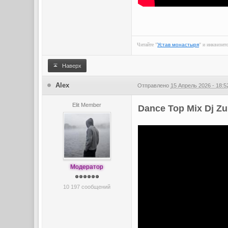
Читайте "
Устав монастыря
" и инквизит
Наверх
Alex
Отправлено
15 Апрель 2026 - 18:5
Elit Member
Dance Top Mix Dj Zu
Модератор
10 197 сообщений