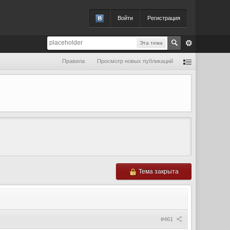
Войти
Регистрация
Эта тема
Правила
Просмотр новых публикаций
Тема закрыта
#461