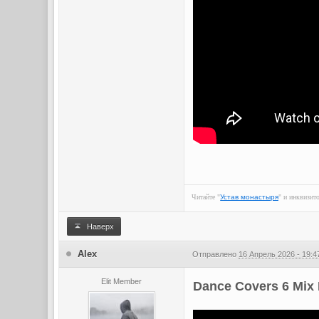
Читайте "
Устав монастыря
" и инквизит
Наверх
Alex
Отправлено
16 Апрель 2026 - 19:4
Elit Member
Dance Covers 6 Mix 