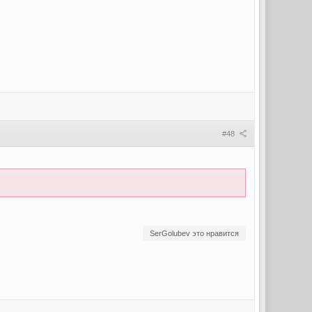
#48
SerGolubev это нравится