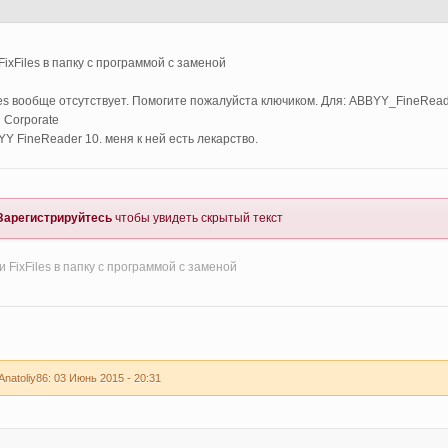
ixFiles в папку с программой с заменой
les вообще отсутствует. Помогите пожалуйста ключиком. Для: ABBYY_FineRead
 Corporate
Y FineReader 10. меня к ней есть лекарство.
Зарегистрируйтесь
чтобы увидеть скрытый текст
 FixFiles в папку с программой с заменой
atoliy86: 03 Июнь 2015 - 20:31