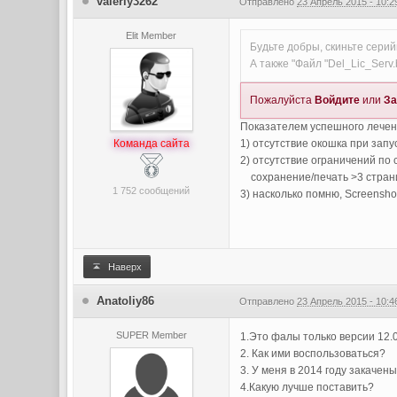
valeriy3262
Отправлено
23 Апрель 2015 - 10:2
Elit Member
Будьте добры, скиньте серий
А также "Файл "Del_Lic_Serv
Пожалуйста
Войдите
или
За
Показателем успешного лечен
Команда сайта
1) отсутствие окошка при запу
2) отсутствие ограничений по с
сохранение/печать >3 страниц
1 752 сообщений
3) насколько помню, Screensho
Наверх
Anatoliy86
Отправлено
23 Апрель 2015 - 10:4
SUPER Member
1.Это фалы только версии 12.0
2. Как ими воспользоваться?
3. У меня в 2014 году закачен
4.Какую лучше поставить?