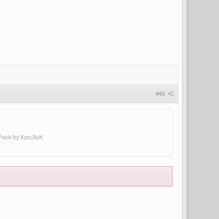
#43
Pack by KpoJIuK