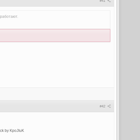
#41
 работают.
#42
ack by KpoJIuK