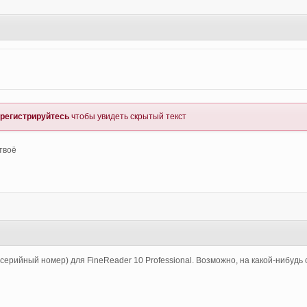
.
регистрируйтесь
чтобы увидеть скрытый текст
твоё
1
al (серийный номер) для FineReader 10 Professional. Возможно, на какой-нибуд