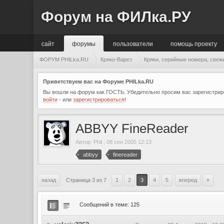
Форум на ФИЛка.РУ
сайт
форумы
пользователи
помощь проекту
ФОРУМ PHILka.RU
Кряко-Варез
Кряки, серийные номера, свеж
Приветствуем вас на Форуме PHILka.RU
Вы вошли на форум как ГОСТЬ. Убедительно просим вас зарегистриро
войти
- или
зарегистрироваться
!
ABBYY FineReader
Автор:
Phil
,
08 сен 2005 12:13
abbyy
finereader
назад
Страница 3 из 7
1
2
3
4
5
вперед
»
Сообщений в теме: 125