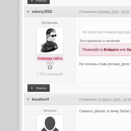
Наверх
valeriy3262
Отправлено
03 Июнь 2015 - 20:41
Elit Member
Не работает и много мусора
Это оригинал а лечение
Пожалуйста
Войдите
или
За
Команда сайта
Не хочешь ставь репаки, дело 
1 752 сообщений
Наверх
kavaleni4
Отправлено
12 Август 2016 - 15:3
Читатель
Скиньте, please, в личку Seri