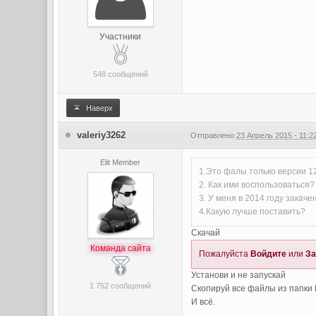
Участники
548 сообщений
Наверх
valeriy3262
Отправлено
23 Апрель 2015 - 11:2
Elit Member
1.Это фалы только версии 12
2. Как ими воспользоваться?
3. У меня в 2014 году закаче
4.Какую лучше поставить?
Скачай
Команда сайта
Пожалуйста
Войдите
или
За
Установи и не запускай
1 752 сообщений
Скопируй все файлы из папки F
И всё.