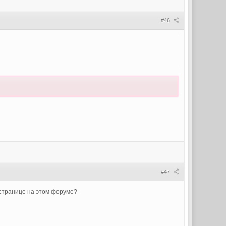
#46
#47
ь странице на этом форуме?