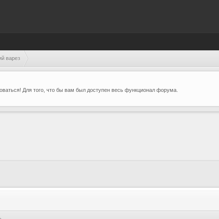
ий варез
ваться! Для того, что бы вам был доступен весь функционал форума.