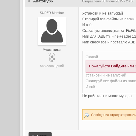
Anatoliy86
Отправлено
03 Июнь 2015 - 20:36
SUPER Member
Установи и не запускай
Скопируй все файлы из папки F
И всё.
Скакал установил,папка FixFi
Или для: ABBYY FineReader 12
Или снесу все и поставлю ABBY
Участники
Скачай
548 сообщений
Пожалуйста
Войдите
или
Установи и не запускай
Скопируй все файлы из папки
И всё.
Не работает и много мусора.
Сообщение отредактировал An