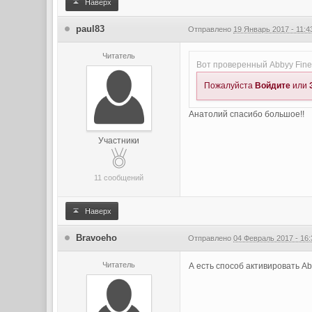
Наверх
paul83
Отправлено
19 Январь 2017 - 11:4
Читатель
Вот проверенный Abbyy Fine
Пожалуйста
Войдите
или
Анатолий спасибо большое!!
Участники
11 сообщений
Наверх
Bravoeho
Отправлено
04 Февраль 2017 - 16:
Читатель
А есть способ активировать Ab