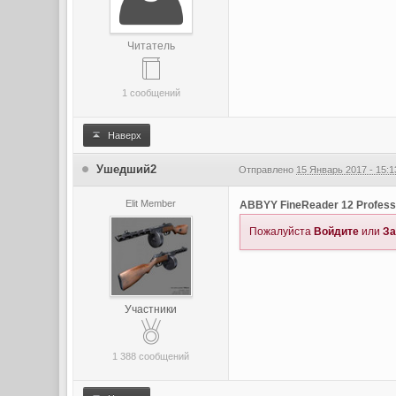
Читатель
1 сообщений
Наверх
Ушедший2
Отправлено
15 Январь 2017 - 15:1
Elit Member
ABBYY FineReader 12 Professi
Пожалуйста
Войдите
или
За
Участники
1 388 сообщений