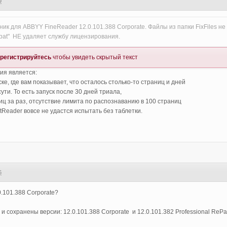
9
ник для ABBYY FineReader 12.0.101.388 Corporate. Файлы из папки FixFiles не
.bat" НЕ удаляет службу лицензирования.
регистрируйтесь
чтобы увидеть скрытый текст
ия является:
ске, где вам показывает, что осталось столько-то страниц и дней
ути. То есть запуск после 30 дней триала,
 за раз, отсутствие лимита по распознаванию в 100 страниц
tReader вовсе не удастся испытать без таблетки.
6
.101.388 Corporate?
ы и сохранены версии: 12.0.101.388 Corporate и 12.0.101.382 Professional ReP