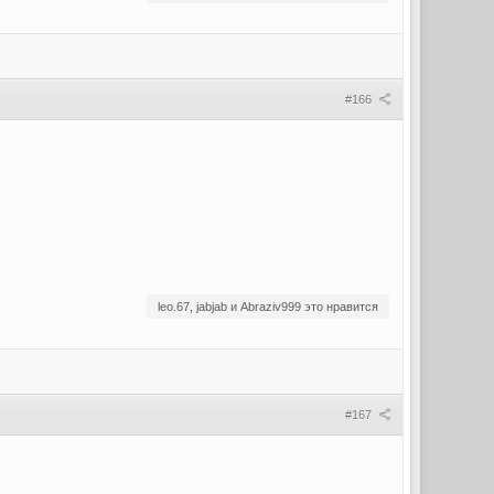
#166
leo.67, jabjab и Abraziv999 это нравится
#167