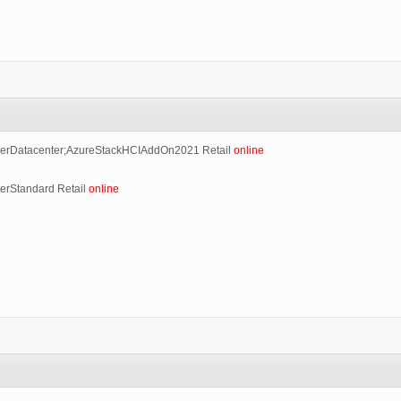
erDatacenter;AzureStackHCIAddOn2021 Retail
online
erStandard Retail
online