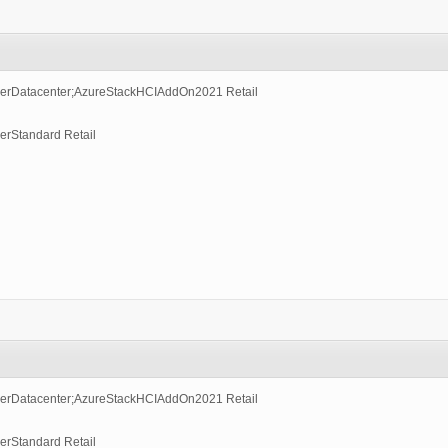
3
erDatacenter;AzureStackHCIAddOn2021 Retail
rStandard Retail
9
erDatacenter;AzureStackHCIAddOn2021 Retail
rStandard Retail