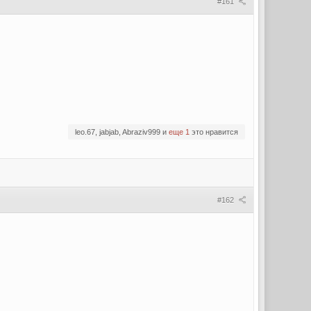
#161
leo.67, jabjab, Abraziv999 и
еще 1
это нравится
#162