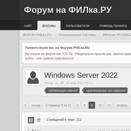
Форум на ФИЛка.РУ
сайт
форумы
пользователи
помощь проекту
ФОРУМ PHILka.RU
Операционные Системы
Windows NT/2000/2
Приветствуем вас на Форуме PHILka.RU
Вы вошли на форум как ГОСТЬ. Убедительно просим вас зарегистриро
войти
- или
зарегистрироваться
!
Windows Server 2022
Автор:
on_off
,
31 мар 2021 23:21
публикация ключей
оригинальных iso-образов
«
назад
Страница 9 из 11
7
8
9
10
11
вперед
Сообщений в теме: 212