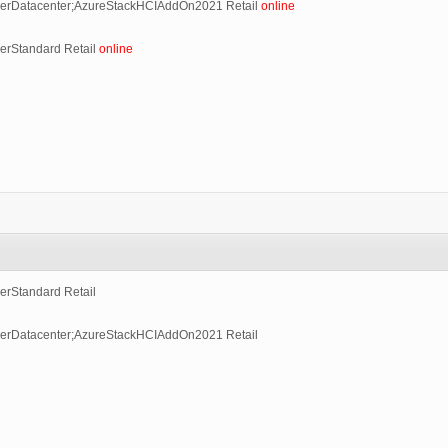
erDatacenter;AzureStackHCIAddOn2021 Retail
online
erStandard Retail
online
rStandard Retail
erDatacenter;AzureStackHCIAddOn2021 Retail