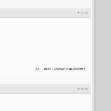
#169
leo.67, jabjab и Abraziv999 это нравится
#170