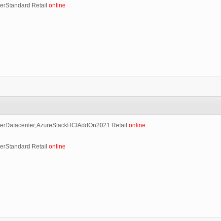
erStandard Retail
online
erDatacenter;AzureStackHCIAddOn2021 Retail
online
erStandard Retail
online