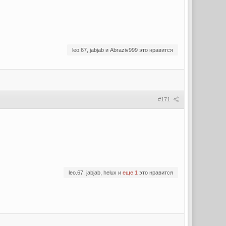
leo.67, jabjab и Abraziv999 это нравится
#171
leo.67, jabjab, helux и
еще 1
это нравится