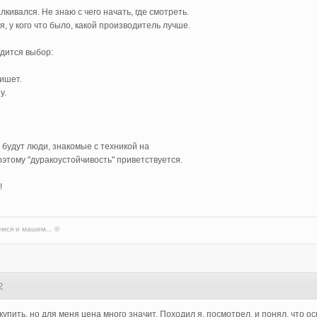
лкивался. Не знаю с чего начать, где смотреть.
, у кого что было, какой производитель лучше.
дится выбор:
пишет.
у.
 будут люди, знакомые с техникой на
оэтому "дуракоустойчивость" приветствуется.
!
мся и машем... ©
2
упить, но для меня цена много значит. Походил я, посмотрел, и понял, что о