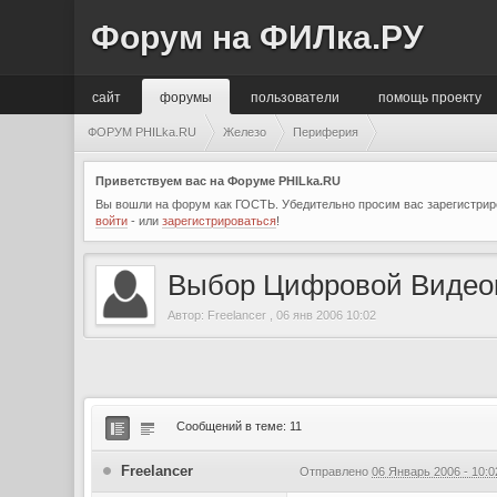
Форум на ФИЛка.РУ
сайт
форумы
пользователи
помощь проекту
ФОРУМ PHILka.RU
Железо
Периферия
Приветствуем вас на Форуме PHILka.RU
Вы вошли на форум как ГОСТЬ. Убедительно просим вас зарегистриро
войти
- или
зарегистрироваться
!
Выбор Цифровой Видео
Автор:
Freelancer
,
06 янв 2006 10:02
Сообщений в теме: 11
Freelancer
Отправлено
06 Январь 2006 - 10:0