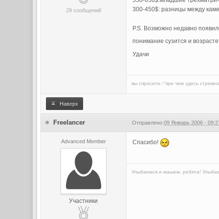
550-650$:младшие трехматри
300-450$: разницы между каме
29 сообщений
P.S. Возможно недавно появил
понимание сузится и возраст
Удачи
вы спросите:-"при чем здесь стремн
Наверх
Freelancer
Отправлено
09 Январь 2006 - 09:2
Advanced Member
Спасибо!
Улыбаемся и машем, ребята! Улыбае
Участники