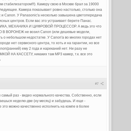
 стабилизатором!!!). Камеру свою в Москве брал за 19000
 следующее. Камера показывает ровно настолько, столько она
 и Canon. У Panasonic'a несколько завышена цветопередача
исных центров. Если вас это устраивает берите Панас.
ОПТИКА, МЕХАНИКА И ЦИФРОВОЙ ПРОЦЕССОР. А ведь это что
 В ВОРОНЕЖ не возил Canon (или дешевые модели,
ть о небольшом недостатке. У Canon'a во многих городах нет
роде нет сервисного центра, то хоть и на гарантии, но все
non(ранний) ему 2 года и нареканий нет. Ни разу не
ОЙ НА КАССЕТУ, никаких там MP3 камер, т.к. все это
Ь
#7
хи самый раз - видео нормального качества. Собственно, если
раешься неделю-две (ну месяц) и забудешь. И еще -
е это можно качественно исполнить на компе в более