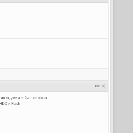
#10
вно, уже и сейчас не катит...
 HDD и Flash