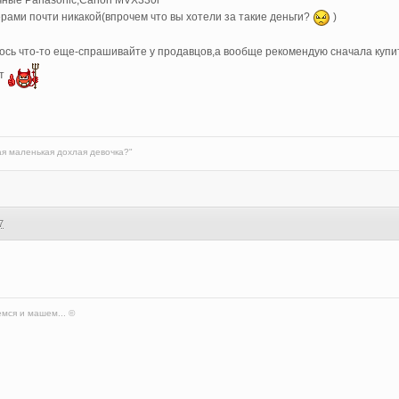
чные Panasonic,Canon MVX330i
рами почти никакой(впрочем что вы хотели за такие деньги?
)
ось что-то еще-спрашивайте у продавцов,а вообще рекомендую сначала купить
ет
ая маленькая дохлая девочка?"
7
мся и машем... ©