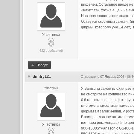
пикселей. Остальное вроде не
Значит так, хоть я еще и не вы
Навороченность сони знают вс
Остается скромный самсунг (п
фирмы, которому уже 14 лет). 
Участники
622 сообщений
Наверх
dmitry121
Отправлено
07 Январь 2006 - 06:5
Участник
У Samsung самая плохая цвет
не смотрите на количество пик
0.8 мп-остальное на фотофунк
многомегапиксельная камера 
форматам записи-miniDV (ост
В камнре главное:оптика,геом
вот пара рекомендаций по це
Участники
900-1500$^Panasonic GS400-