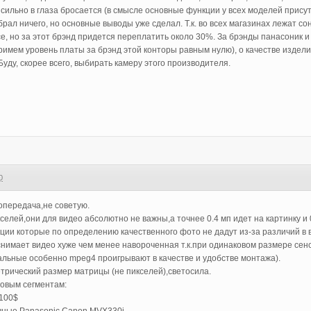
 сильно в глаза бросается (в смысле основные функции у всех моделей присут
брал ничего, но основные выводы уже сделал. Т.к. во всех магазинах лежат сон
е, но за этот брэнд придется переплатить около 30%. За брэнды панасоник и
римем уровень платы за брэнд этой конторы равным нулю), о качестве издели
Буду, скорее всего, выбирать камеру этого производителя.
0
опередача,не советую.
селей,они для видео абсолютно не важны,а точнее 0.4 мп идет на картинку и 
ции которые по определению качественного фото не дадут из-за различий в 
снимает видео хуже чем менее навороченная т.к.при одинаковом размере се
альные особенно mpeg4 проигрывают в качестве и удобстве монтажа).
етрический размер матрицы (не пикселей),светосила.
новым сегментам:
1100$