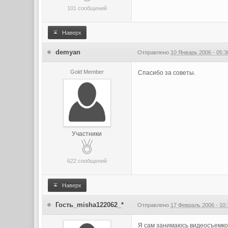
101 сообщений
Наверх
demyan
Отправлено
10 Январь 2006 - 05:3
Gold Member
Спасибо за советы.
Участники
622 сообщений
Наверх
Гость_misha122062_*
Отправлено
17 Февраль 2006 - 10:
Я сам занимаюсь видеосъемкой