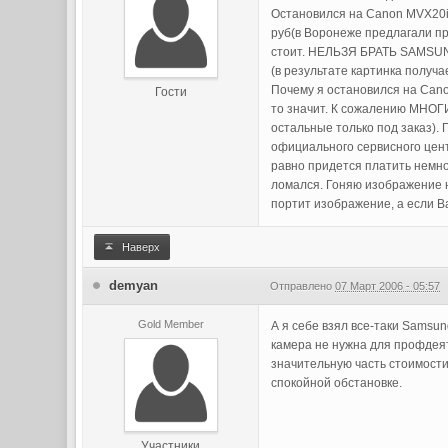
Остановился на Canon MVX20i 
руб(в Воронеже предлагали пр
стоит. НЕЛЬЗЯ БРАТЬ SAMSUNG.
(в результате картинка получ
Почему я остановился на Ca
Гости
то значит. К сожалению МН
остальные только под заказ). 
официального сервисного центр
равно придется платить немног
ломался. Гоняю изображение 
портит изображение, а если 
Наверх
demyan
Отправлено
07 Март 2006 - 05:57
Gold Member
А я себе взял все-таки Samsun
камера не нужна для профдеяте
значительную часть стоимости
спокойной обстановке.
Участники