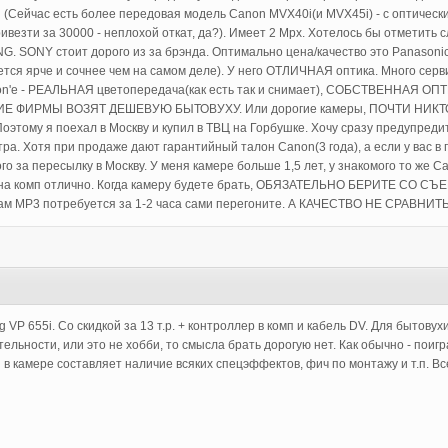
(Сейчас есть более передовая модель Canon MVX40i(и MVX45i) - с оптическим
ивезти за 30000 - неплохой откат, да?). Имеет 2 Mpx. Хотелось бы отметить
 SONY стоит дорого из за брэнда. Оптимально цена/качество это Panasonic
ается ярче и сочнее чем на самом деле). У него ОТЛИЧНАЯ оптика. Много серв
non'e - РЕАЛЬНАЯ цветопередача(как есть так и снимает), СОБСТВЕННАЯ 
ОГИЕ ФИРМЫ ВОЗЯТ ДЕШЕВУЮ БЫТОВУХУ. Или дорогие камеры, ПОЧТИ НИКТО
Поэтому я поехал в Москву и купил в ТВЦ на Горбушке. Хочу сразу предупреди
а. Хотя при продаже дают гарантийный талон Canon(3 года), а если у вас в го
о за пересылку в Москву. У меня камере больше 1,5 лет, у знакомого то же Ca
на комп отлично. Когда камеру будете брать, ОБЯЗАТЕЛЬНО БЕРИТЕ СО СЪЕМК
Вам MP3 потребуется за 1-2 часа сами перегоните. А КАЧЕСТВО НЕ СРАВНИТ
g VP 655i. Со скидкой за 13 т.р. + контроллер в комп и кабель DV. Для бытову
льности, или это не хобби, то смысла брать дорогую нет. Как обычно - поиг
 в камере составляет наличие всяких спецэффектов, фич по монтажу и т.п. Вс