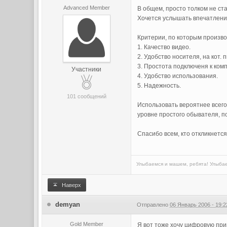
Advanced Member
В общем, просто толком не ста
Хочется услышать впечатления
Критерии, по которым произво
1. Качество видео.
2. Удобство носителя, на кот. 
3. Простота подключеня к комп
Участники
4. Удобство использования.
5. Надежность.
101 сообщений
Использовать вероятнее всего
уровне простого обывателя, п
Спасибо всем, кто откликнется
Улыбаемся и машем, ребята! Улыбае
Наверх
demyan
Отправлено
06 Январь 2006 - 19:2
Gold Member
Я вот тоже хочу цифровую прик