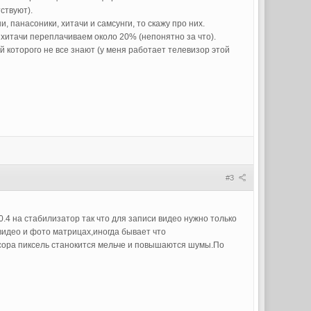
ствуют).
и, панасоники, хитачи и самсунги, то скажу про них.
 хитачи переплачиваем около 20% (непонятно за что).
й которого не все знают (у меня работает телевизор этой
#3
0.4 на стабилизатор так что для записи видео нужно только
видео и фото матрицах,иногда бывает что
нсора пиксель станокится мельче и повышаются шумы.По