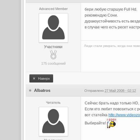
Advanced Member
бери любую старшую Full Hd.
рекомендую Сони.
дуракоустойчивость есть везде
в случае чего есть ресет настр
Люди стали умирать, когда они пове
Участники
175 сообщений
Наверх
Albatros
Отправлено
27 Май 2008 - 02:12
Читатель
Сейчас брать надо только HD, 
Если кто любит повозиться с 
вот статейка
http://www.videozo
Выбирайте!