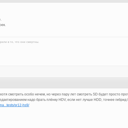
.
оек.
рили в то, что они смертны.
хотя смотреть особо нечем, но через пару лет смотреть SD будет просто проти
редактированием надо брать плёнку HDV, если нет лучше HDD, точнее гибрид
na...tests/sr12-hs9/