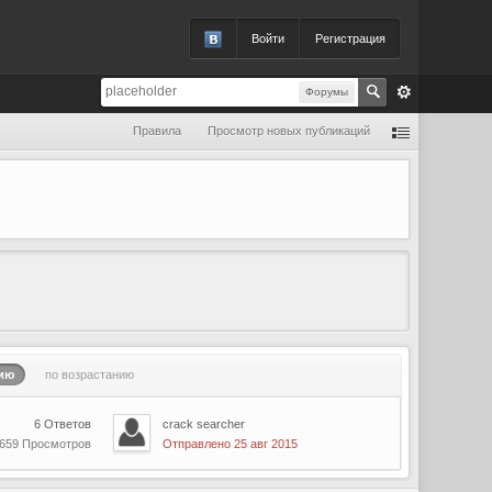
Войти
Регистрация
Форумы
Правила
Просмотр новых публикаций
ию
по возрастанию
6 Ответов
crack searcher
 659 Просмотров
Отправлено 25 авг 2015