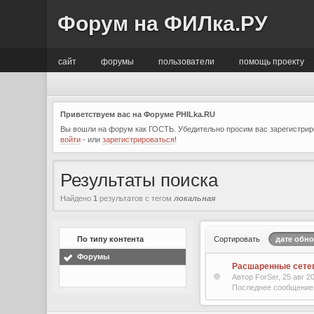
Форум на ФИЛка.РУ
сайт
форумы
пользователи
помощь проекту
Приветствуем вас на Форуме PHILka.RU
Вы вошли на форум как ГОСТЬ. Убедительно просим вас зарегистриро
войти
- или
зарегистрироваться
!
Результаты поиска
Найдено
1
результатов с тегом
локальная
По типу контента
Сортировать
дате обн
Форумы
Расшаренные сетев
Автор ForSer, 25 авг 
Последнее сообщение 