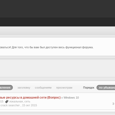
ваться! Для того, что бы вам был доступен весь функционал форума.
овления
заголовку
сообщениям
просмотрам
Порядок
по убыван
ые ресурсы в домашней сети (Вопрос)
в
Windows 10
2015
локальная
,
сеть
3
crack searcher ,
15 окт 2015