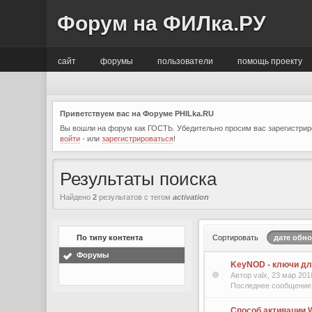
Форум на ФИЛка.РУ
сайт
форумы
пользователи
помощь проекту
Приветствуем вас на Форуме PHILka.RU
Вы вошли на форум как ГОСТЬ. Убедительно просим вас зарегистриро
войти
- или
зарегистрироваться
!
Результаты поиска
Найдено
2
результатов с тегом
activation
По типу контента
Сортировать
дате обн
Форумы
KeyNOD - ключи дл
Автор valx, 23 мар 20
Последнее сообщение 
Способ активации W