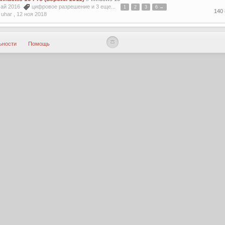
 май 2016
цифровое разрешение
и 3 еще...
1
2
3
6 →
140
uhar ,
12 ноя 2018
ьности
Помощь