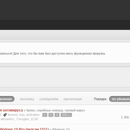
ваться! Для того, что бы вам был доступен весь функционал форума.
овления
заголовку
сообщениям
просмотрам
Порядок
по убыван
я антивируса
в
Кряки, серийные номера, свежий варез
18
license
,
key
,
activation
1
2
3
378 →
1 356
alexanich ,
Сегодня, 11:00
indows 10 Pro (версии 1511)
в
Windows 10