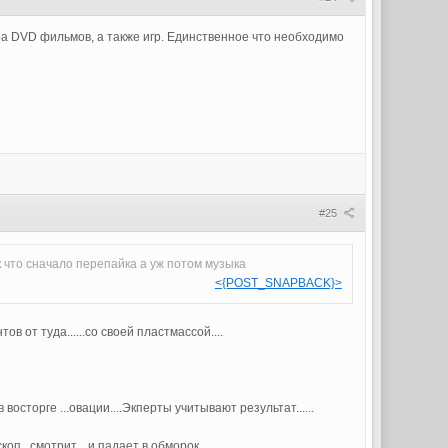
ра DVD фильмов, а также игр. Единственное что необходимо
#25
к что сначало перепайка а уж потом музыка
<{POST_SNAPBACK}>
в от туда......со своей пластмассой....
осторге ...овации....Экперты учитывают результат......
п...смотрит....и падает в обморок...