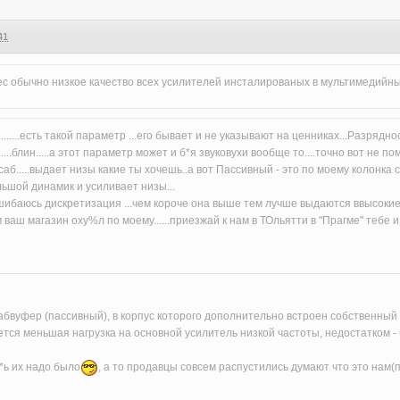
41
ес обычно низкое качество всех усилителей инсталированых в мультимедийны
.......есть такой параметр ...его бывает и не указывают на ценниках...Разрядн
...блин.....а этот параметр может и б*я звуковухи вообще то....точно вот не помн
саб.....выдает низы какие ты хочешь..а вот Пассивный - это по моему колонка
ьшой динамик и усиливает низы...
шибаюсь дискретизация ...чем короче она выше тем лучше выдаются ввысокие ч
ваш магазин оху%л по моему......приезжай к нам в ТОльятти в "Прагме" тебе и п
сабвуфер (пассивный), в корпус которого дополнительно встроен собственн
тся меньшая нагрузка на основной усилитель низкой частоты, недостатком -
**ь их надо было
, а то продавцы совсем распустились думают что это нам(