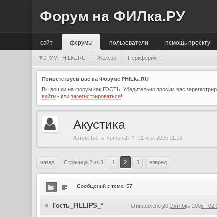
Форум на ФИЛка.РУ
сайт
форумы
пользователи
помощь проекту
ФОРУМ PHILka.RU
Железо
Периферия
Приветствуем вас на Форуме PHILka.RU
Вы вошли на форум как ГОСТЬ. Убедительно просим вас зарегистриро
войти
- или
зарегистрироваться
!
Акустика
Автор:
Гость_komonaft_*
,
21 июл 2005 11:18
назад
Страница 2 из 3
1
2
3
вперед
Сообщений в теме: 57
Гость_FILLIPS_*
Отправлено
20 Октябрь 2005 - 02: