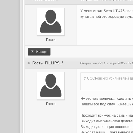
У меня стоит Sven HT-475 сис
купить к ней это хорошую звук
Гости
Наверх
Гость_FILLIPS_*
Отправлено
21 Октябрь 2005 - 02:
У СССРовских усилителей дав
Ну это уже мелочи......сделать
Гости
Нашим все под силу....Знаешь е
Проходит конкурс на самый ма
Выходит американская делегаци
Выходит делегация японцев....
Выходят наши.....показывают пр