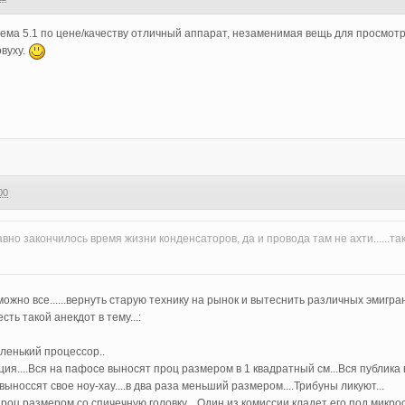
тема 5.1 по цене/качеству отличный аппарат, незаменимая вещь для просмот
овуху.
00
но закончилось время жизни конденсаторов, да и провода там не ахти......та
 можно все......вернуть старую технику на рынок и вытеснить различных эмигранто
сть такой анекдот в тему...:
ленький процессор..
я....Вся на пафосе выносят проц размером в 1 квадратный см...Вся публика в в
выноссят свое ноу-хау....в два раза меньший размером....Трибуны ликуют...
оц размером со спичечную головку....Один из комиссии кладет его под микроско