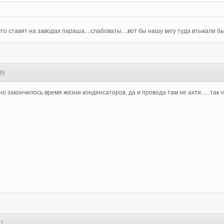
то ставят на заводах параша....слабоваты....вот бы нашу вегу туда втыкали бы.
49
 закончилось время жизни конденсаторов, да и провода там не ахти......так 
11