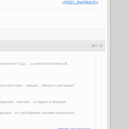
<{POST_SNAPBACK}>
#27
антов от туда......со своей пластмассой....
ка в восторге ...овации....Экперты учитывают
.
оскоп...смотрит....и падает в обморок...
и дрожат....и с оху%вшими глазами произносит: