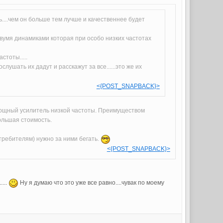
ть....чем он больше тем лучше и качественнее будет
 двумя динамиками которая при особо низких частотах
стоты.....
лушать их дадут и расскажут за все......это же их
<{POST_SNAPBACK}>
 мощный усилитель низкой частоты. Преимуществом
ольшая стоимость.
отребителям) нужно за ними бегать.
<{POST_SNAPBACK}>
...
Ну я думаю что это уже все равно....чувак по моему