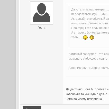
Да кстати за параметры ...
передаваться звук.....блин.
Активный - это обычный са
подключает большой динам
Гости
Про герцы это если не оши
А с таким обслуживанием ва
хлеб......
Активный сабвуфер - это са
активного сабвуфера являет
А про магазин ты прав, еб**
Да да точно....без б.. прогнал
колоночки то уже купил давно...
Тема по моему исчерпана...