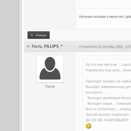
Незнаю незнаю у меня нет дов
Наверх
Гость_FILLIPS_*
Отправлено
21 Октябрь 2005 - 23:
Ну это уже мелочи......сдел
Нашим все под силу....Знае
Проходит конкурс на самы
Гости
Выходит американская деле
результат......
Выходит делегация японцев
Выходят наши.....показываю
Все не в понятках.....подхо
Третий эксперт подбегает .
ДА ОН ЖЕ ЛАМПОВЫЙ!!!!