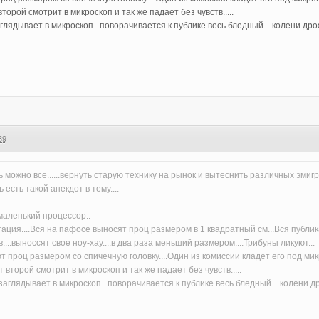
второй смотрит в микроскоп и так же падает без чувств.....
заглядывает в микроскоп...поворачивается к публике весь бледный....колени др
39
ть можно все......вернуть старую технику на рынок и вытеснить различных эмигран
 есть такой анекдот в тему...:
маленький процессор..
ия....Вся на пафосе выносят проц размером в 1 квадратный см...Вся публика в
..выноссят свое ноу-хау....в два раза меньший размером....Трибуны ликуют...
проц размером со спичечную головку....Один из комиссии кладет его под микро
т второй смотрит в микроскоп и так же падает без чувств.....
.заглядывает в микроскоп...поворачивается к публике весь бледный....колени 