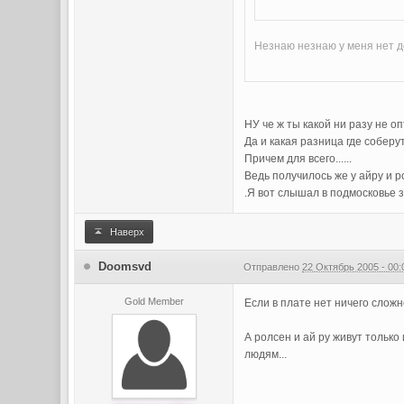
Незнаю незнаю у меня нет до
НУ че ж ты какой ни разу не опт
Да и какая разница где соберут.
Причем для всего......
Ведь получилось же у айру и рол
.Я вот слышал в подмосковье з
Наверх
Doomsvd
Отправлено
22 Октябрь 2005 - 00:
Gold Member
Если в плате нет ничего сложно
А ролсен и ай ру живут только
людям...