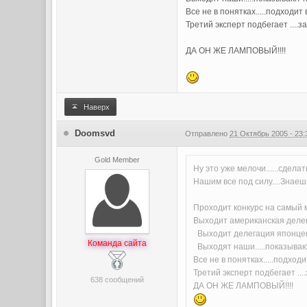
Все не в понятках.....подходит 
Третий эксперт подбегает ....
ДА ОН ЖЕ ЛАМПОВЫЙ!!!!
Наверх
Doomsvd
Отправлено
21 Октябрь 2005 - 23:
Gold Member
Ну это уже мелочи......сдела
Нашим все под силу....Знаешь
Проходит конкурс на самый 
Выходит американская делегац
Выходит делегация японцев..
Команда сайта
Выходят наши.....показывают 
Все не в понятках.....подходи
Третий эксперт подбегает ...
638 сообщений
ДА ОН ЖЕ ЛАМПОВЫЙ!!!!