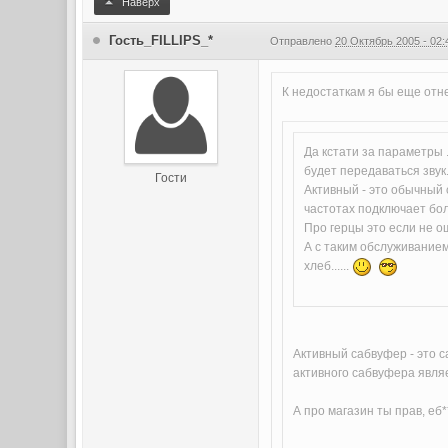
Наверх
Гость_FILLIPS_*
Отправлено
20 Октябрь 2005 - 02:
К недостаткам я бы еще отн
Да кстати за параметры .
будет передаваться звук..
Гости
Активный - это обычный 
частотах подключает бол
Про герцы это если не о
А с таким обслуживанием 
хлеб......
Активный сабвуфер - это 
активного сабвуфера являе
А про магазин ты прав, еб