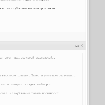
ожат....и с оху%вшими глазами произносит:
#26
тов от туда......со своей пластмассой....
 восторге ...овации....Экперты учитывают результат......
скоп...смотрит....и падает в обморок...
дрожат....и с оху%вшими глазами произносит: