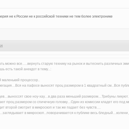
ерия не к России не к российской техники не тем более электронике
54
ать можно все......вернуть старую технику на рынок и вытеснить различных эмигр
шь есть такой анекдот в тему...:
й маленький процессор..
гация....Вся на пафосе выносят проц размером в 1 квадратный см...Вся публи
....выноссят свое ноу-хау....в два раза меньший размером....Трибуны ликуют..
т проц размером со спичечную головку....Один из комиссии кладет его под микр
дит второй смотрит в микроскоп и так же падает без чувств.....
...заглядывает в микроскоп...поворачивается к публике весь бледный....колен