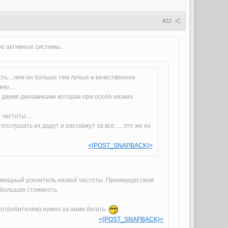
#22
е активные системы...
ость....чем он больше тем лучше и качественнее
ю.....
 с двумя динамиками которая при особо низких
астоты.....
ослушать их дадут и расскажут за все......это же их
<{POST_SNAPBACK}>
ый мощный усилитель низкой частоты. Преимуществом
 большая стоимость.
потребителям) нужно за ними бегать.
<{POST_SNAPBACK}>