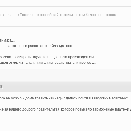
верия не к России не к российской техники не тем более электронике
имист......
.....шасси то все равно все с тайланда гонят.....
сена.....собирать научились .....дело за производством......
авод открыли начали там штамповать платы и прочее......
08
го ее можно и дома травить как нефиг делать почти в заводских масштабах.......
 из-за нашего доброго правительтва, которое повысело тарможеные платежи до