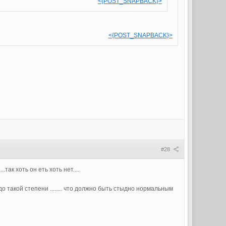
<{POST_SNAPBACK}>
<{POST_SNAPBACK}>
#28
так хоть он еть хоть нет....
 такой степени ........ что должно быть стыдно нормальным