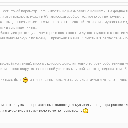
.....есть такой параметр ...его бывает и не указывают на ценниках...Разряднос
....а этот параметр может и б*я звуковухи вообще то....точно вот не помню.....
б.....выдает низы какие ты хочешь..а вот Пассивный - это по моему колонка с
ик и усиливает низы...
баюсь дискретизация ...чем короче она выше тем лучше выдаются ввысокие ча
ш магазин оху%л по моему......приезжай к нам в ТОльятти в "Прагме" тебе и пос
бвуфер (пассивный), в корпус которого дополнительно встроен собственный
ся меньшая нагрузка на основной усилитель низкой частоты, недостатком - б
ь их надо было
, а то продавцы совсем распустились думают что это нам(п
 немного напутал....я про активные колонки для музыкального центра рассказал..
..а я дурак влез в тему число то че не посмотрел...