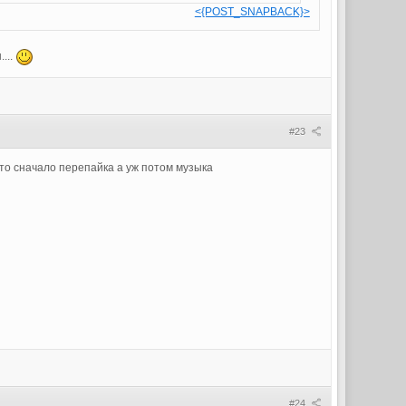
<{POST_SNAPBACK}>
...
#23
что сначало перепайка а уж потом музыка
#24