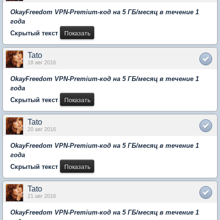
OkayFreedom VPN-Premium-код на 5 ГБ/месяц в течение 1
года
Скрытый текст
Tato
18 авг 2016
OkayFreedom VPN-Premium-код на 5 ГБ/месяц в течение 1
года
Скрытый текст
Tato
20 авг 2016
OkayFreedom VPN-Premium-код на 5 ГБ/месяц в течение 1
года
Скрытый текст
Tato
21 авг 2016
OkayFreedom VPN-Premium-код на 5 ГБ/месяц в течение 1