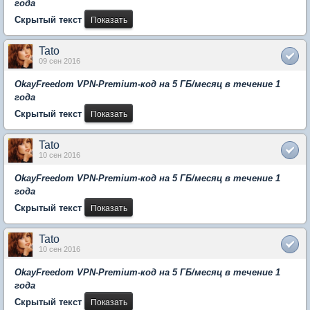
года
Скрытый текст
Tato
09 сен 2016
OkayFreedom VPN-Premium-код на 5 ГБ/месяц в течение 1
года
Скрытый текст
Tato
10 сен 2016
OkayFreedom VPN-Premium-код на 5 ГБ/месяц в течение 1
года
Скрытый текст
Tato
10 сен 2016
OkayFreedom VPN-Premium-код на 5 ГБ/месяц в течение 1
года
Скрытый текст