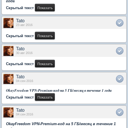
года
Скрытый текст
Tato
23 авг 2016
Скрытый текст
Tato
30 авг 2016
Скрытый текст
Tato
04 сен 2016
OkayFreedom
VPN
-
Premium
-код
на
5
ГБ/месяц
в
течение
1
года
Скрытый текст
Tato
04 сен 2016
OkayFreedom VPN-Premium-код на 5 ГБ/месяц в течение 1