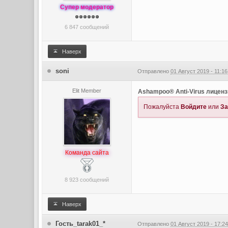
Супер модератор
6 847 сообщений
Наверх
soni
Отправлено
01 Август 2019 - 11:16
Elit Member
Ashampoo® Anti-Virus лиценз
Пожалуйста
Войдите
или
За
Команда сайта
8 923 сообщений
Наверх
Гость_tarak01_*
Отправлено
01 Август 2019 - 17:2