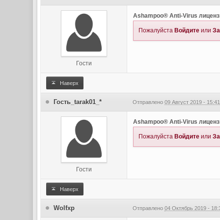
Ashampoo® Anti-Virus лиценз
Пожалуйста
Войдите
или
За
Гости
Наверх
Гость_tarak01_*
Отправлено
09 Август 2019 - 15:4
Ashampoo® Anti-Virus лиценз
Пожалуйста
Войдите
или
За
Гости
Наверх
Wolfxp
Отправлено
04 Октябрь 2019 - 18: