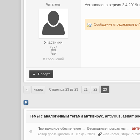
Читатель
Установлена версия 3.4 2019г 
Сообщение отредактировал W
Участники
8 сообщений
Наверх
«
назад
Страница 23 из 23
21
22
23
Темы с аналогичным тегами антивирус, antivirus, ashampoo,
ант
Программное обеспечение
→
Бесплатные программы
→
Автор ghost-ignoramus ,
07 дек 2020
wisevector_stopx
,
анти