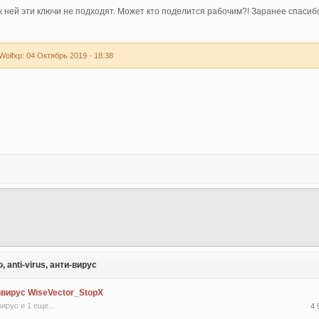
к ней эти ключи не подходят. Может кто поделится рабочим?! Заранее спасибо
olfxp: 04 Октябрь 2019 - 18:38
 anti-virus, анти-вирус
ивирус WiseVector_StopX
вирус
и 1 еще...
4 