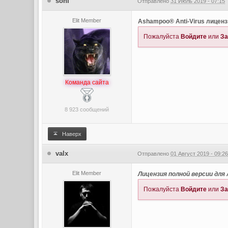
soni
Отправлено
31 Июль 2019 - 07:15
Elit Member
Ashampoo® Anti-Virus лиценз
Пожалуйста
Войдите
или
За
Команда сайта
8 923 сообщений
Наверх
valx
Отправлено
01 Август 2019 - 09:2
Elit Member
Лицензия полной версии для 
Пожалуйста
Войдите
или
За