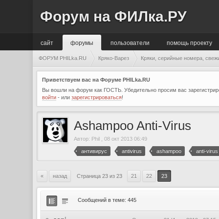
Форум на ФИЛка.РУ
сайт
форумы
пользователи
помощь проекту
ФОРУМ PHILka.RU
Кряко-Варез
Кряки, серийные номера, свеж
Приветствуем вас на Форуме PHILka.RU
Вы вошли на форум как ГОСТЬ. Убедительно просим вас зарегистриро
войти
- или
зарегистрироваться
!
Ashampoo Anti-Virus
Автор:
Phil
,
08 окт 2013 06:49
антивирус
antivirus
ashampoo
anti-virus
«
назад
Страница 23 из 23
21
22
23
Сообщений в теме: 445