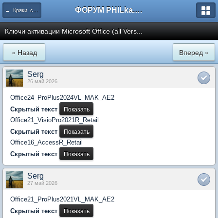
ФОРУМ PHILka.RU
← Кряки, серийные номера, свежий варез
Ключи активации Microsoft Office (all Vers...
« Назад
Вперед »
Serg
26 май 2026
Office24_ProPlus2024VL_MAK_AE2
Скрытый текст
Office21_VisioPro2021R_Retail
Скрытый текст
Office16_AccessR_Retail
Скрытый текст
Serg
27 май 2026
Office21_ProPlus2021VL_MAK_AE2
Скрытый текст