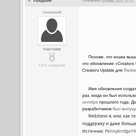
Ушедший
Отправлено
09 Март 2018 - 07:23
покинувший
Участники
Похоже, что кошка вышла 
что обновление «Creators
3 671 сообщений
Creators Update для
Redsto
Имя обновления создат
раз, когда он был использ
октябре
прошлого года. До
разработчиков
был выпуще
Redstone 4, или, как теп
поддержку и даже больше 
Источник:
Pennybridge196