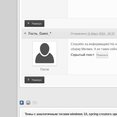
Наверх
Гость_Gami_*
Отправлено
11 Март 2018 - 20:37
Спасибо за информацию! Но не
сборку Мелких. А их таких се
Скрытый текст
Гости
Наверх
Темы с аналогичным тегами windows 10, spring creators up