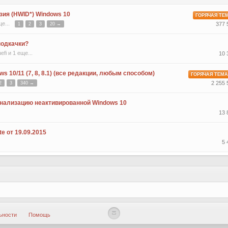
ия (HWID*) Windows 10
ГОРЯЧАЯ ТЕ
ще...
377 
1
2
3
20 →
подкачки?
uefi
и 1 еще...
10 
s 10/11 (7, 8, 8.1) (все редакции, любым способом)
ГОРЯЧАЯ ТЕМ
2 255
2
3
340 →
нализацию неактивированной Windows 10
13 
e от 19.09.2015
5 
ьности
Помощь