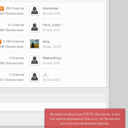
395 Ответов
Hesmiorian
МА
08 май 2025
564 Просмотров:
11 Ответов
Гость_Gami_*
364 Просмотров:
07 апр 2020
6 798 Ответов
Serg
А
Вчера, 16:39
 598 Просмотров:
4 Ответов
PlatinumFoxy
898 Просмотров:
03 янв 2018
5 Ответов
_0_
417 Просмотров:
26 сен 2015
Вы вошли на форум как ГОСТЬ. Просим вас войти
или зарегистрироваться! Для того, что бы вам был
доступен весь функционал форума.