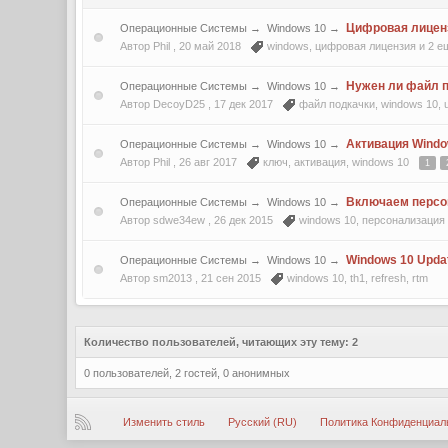
Цифровая лиценз
Операционные Системы
→
Windows 10
→
Автор Phil ,
20 май 2018
windows
,
цифровая лицензия
и 2 е
Нужен ли файл 
Операционные Системы
→
Windows 10
→
Автор DecoyD25 ,
17 дек 2017
файл подкачки
,
windows 10
,
Активация Window
Операционные Системы
→
Windows 10
→
Автор Phil ,
26 авг 2017
ключ
,
активация
,
windows 10
1
Включаем персо
Операционные Системы
→
Windows 10
→
Автор sdwe34ew ,
26 дек 2015
windows 10
,
персонализация
Windows 10 Updat
Операционные Системы
→
Windows 10
→
Автор sm2013 ,
21 сен 2015
windows 10
,
th1
,
refresh
,
rtm
Количество пользователей, читающих эту тему: 2
0 пользователей, 2 гостей, 0 анонимных
Изменить стиль
Русский (RU)
Политика Конфиденциал