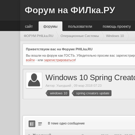
Форум на ФИЛка.РУ
сайт
форумы
пользователи
помощь проекту
ФОРУМ PHILka.RU
Операционные Системы
Windows 10
Приветствуем вас на Форуме PHILka.RU
Вы вошли на форум как ГОСТЬ. Убедительно просим вас зарегистриро
войти
- или
зарегистрироваться
!
Windows 10 Spring Creat
Автор:
Ушедший
,
09 мар 2018 07:23
windows 10
spring creators update
В теме одно сообщение