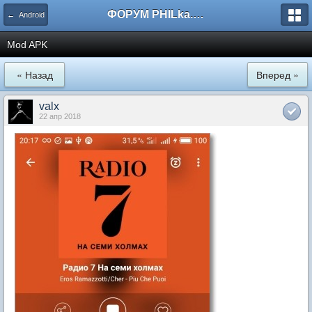
ФОРУМ PHILka.RU
← Android
Mod APK
« Назад
Вперед »
valx
22 апр 2018