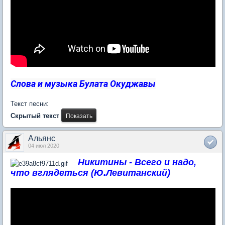
Слова и музыка Булата Окуджавы
Текст песни:
Скрытый текст
Альянс
04 июл 2020
Никитины - Всего и надо,
что вглядеться (Ю.Левитанский)