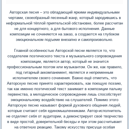
Авторская песня – это обладающий яркими индивидуальными
чертами, своеобразный песенный жанр, который зародившись в
неформальной тёплой приятельской обстановке, более рассчитан
не для концертного, а для бытового исполнения. Данные
композиции не сочиняются на заказ, а создаются на глубоком
эмоциональном подъеме внезапно и самопроизвольно.
Главной особенностью Авторской песни является то, что
создателем поэтического текста и музыкального сопровождения
композиции, является автор, который не значится
профессиональным поэтом или музыкантом. Он же, как правило,
под гитарный аккомпанемент, является и непременным
исполнителем своего сочинения. Важно ещё отметить, что
Авторскую песню принято характеризовать, как поющую поэзию,
так как именно поэтический текст занимает в композиции пальму
первенства, а мелодическое сопровождение лишь способствует
эмоциональному воздействию на слушателей. Помимо этого
Авторскую песню называют формой духовного общения людей,
которые считают себя единомышленниками. Автор-исполнитель
не отделяет себя от аудитории, а демонстрирует своё творчество
в виде простой, доверительной беседы и при этом рассчитывает
на ответную реакцию. Такому искусству присуще особая