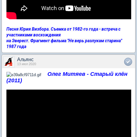
Песня Юрия Визбора. Съемка от 1982-го года - встреча с
участниками восхождения
на Эверест. Фрагмент фильма "Не верь разлукам старина"
1987 года
Альянс
13 июл 2020
Олег Митяев - Старый клён
(2011)