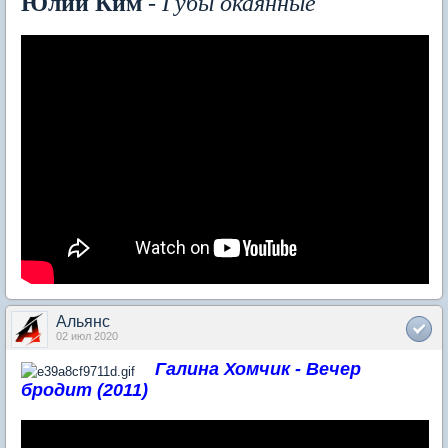
Юлий Ким
-
Губы окаянные
Альянс
02 июл 2020
Галина Хомчик - Вечер
бродит (2011)