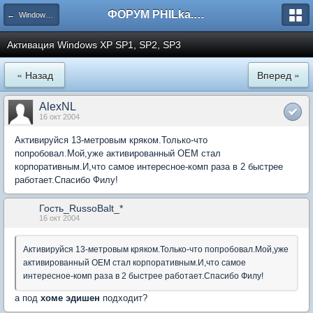
ФОРУМ PHILka.RU
← Windows XP
Активация Windows XP SP1, SP2, SP3
« Назад
Вперед »
AlexNL
16 окт 2004
Активируйся 13-метровым кряком.Только-что
попробовал.Мой,уже активированный ОЕМ стал
корпоративным.И,что самое интересное-комп раза в 2 быстрее
работает.Спасибо Филу!
Гость_RussoBalt_*
16 окт 2004
Активируйся 13-метровым кряком.Только-что попробовал.Мой,уже
активированный ОЕМ стал корпоративным.И,что самое
интересное-комп раза в 2 быстрее работает.Спасибо Филу!
а под
хоме эдишен
подходит?