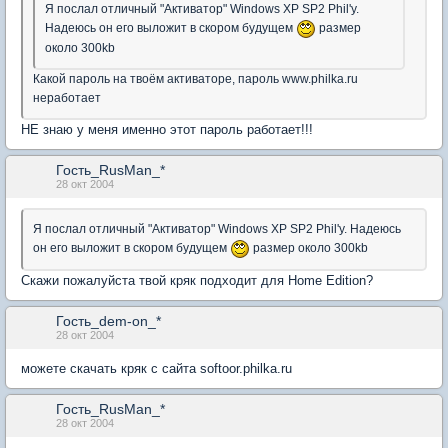
Я послал отличный "Активатор" Windows XP SP2 Phil'y.
Надеюсь он его выложит в скором будущем
размер
около 300kb
Какой пароль на твоём активаторе, пароль www.philka.ru
неработает
НЕ знаю у меня именно этот пароль работает!!!
Гость_RusMan_*
28 окт 2004
Я послал отличный "Активатор" Windows XP SP2 Phil'y. Надеюсь
он его выложит в скором будущем
размер около 300kb
Скажи пожалуйста твой кряк подходит для Home Edition?
Гость_dem-on_*
28 окт 2004
можете скачать кряк с сайта softoor.philka.ru
Гость_RusMan_*
28 окт 2004