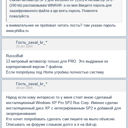
Скачал активатор SP 2 для Windows XP (13m) и Активатор SP2-
(290 kb) распаковываю WINRAR- а он мне Введите пароль для
зашифрованного файла а где взять пароль. Помогите
пожалуйста.
а внимательнее не пробовал читать посты? там указан пароль
www.philka.ru
Гость_zaval_kr_*
18 окт 2004
RussoBalt
13 метровый активатор только для PRO. Это выдраные из
корпоративной версии 7 файлов.
Если попробуеш под Home угробиш полностью систему
Гость_zaval_kr_*
18 окт 2004
Народ если кому интересно то у меня стоит мною сделаный
инсталяционный Windows XP Pro SP2 Rus Corp. Именно сделан
инсталяционный диск XP с интегрированным SP2 и добавкой для
окорпорачивания.
Кто хочет попробовать сделать сам пишите на мыло объясню.
Описывать на форуме слишком долго а я на dial-up.