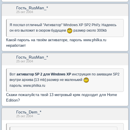
Гость_RusMan_*
25 окт 2004
Я послал отличный "Активатор" Windows XP SP2 Phil'y. Надеюсь
он его выложит в скором будущем
размер около 300kb
Какой пароль на твоём активаторе, пароль www.philka.ru
неработает
Гость_RusMan_*
25 окт 2004
Вот
активатор SP 2 для Windows XP
инструкция по акивации SP2
внутри архива [13 mb] размер не маленький
пароль: www.philka.ru
Скажи пожалуйста твой 13 метровый кряк подходит для Home
Edition?
Гость_Dem_*
25 окт 2004