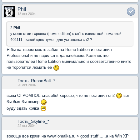
Phil
18 окт 2004
2
Phil
у меня стоит хрюша (номе edition) с сп1 с известной ломалкой
401111 - какой кряк нужен для установки сп2 ?
Я бы на твоем месте забил на Home Edition и поставил
Professional и не парился в дальнейшем. Количество
пользователей Home Edition минимально и соответственно никто
не торопится ломать её
Гость_RussoBalt_*
20 окт 2004
всем ОГРОМНОЕ спасибо! хорошо, что не поставил сп2
вот
бы был бы номер
буду здать кряка
Гость_Skyline_*
22 окт 2004
вообще все кряки на www.lomalka.ru > good stuff......а на Win XP