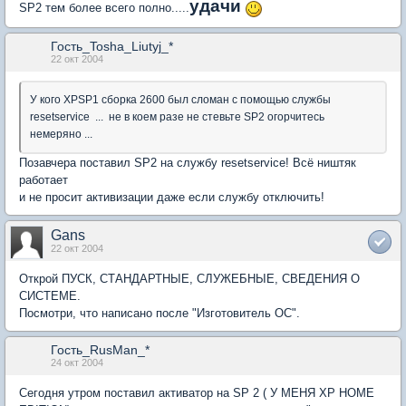
удачи
SP2 тем более всего полно.....
Гость_Tosha_Liutyj_*
22 окт 2004
У кого XPSP1 сборка 2600 был сломан с помощью службы
resetservice ... не в коем разе не стевьте SP2 огорчитесь
немеряно ...
Позавчера поставил SP2 на службу resetservice! Всё ништяк
работает
и не просит активизации даже если службу отключить!
Gans
22 окт 2004
Открой ПУСК, СТАНДАРТНЫЕ, СЛУЖЕБНЫЕ, СВЕДЕНИЯ О
СИСТЕМЕ.
Посмотри, что написано после "Изготовитель ОС".
Гость_RusMan_*
24 окт 2004
Сегодня утром поставил активатор на SP 2 ( У МЕНЯ XP HOME