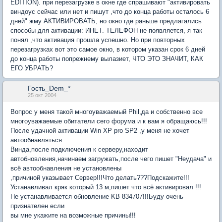
EDITION). при перезагрузке в окне где спрашивают "активировать
виндоус сейчас или нет и пишут ,что до конца работы осталось 6
дней" жму АКТИВИРОВАТЬ, но окно где раньше предлагались
способы для активации: ИНЕТ. ТЕЛЕФОН не появляется, я так
понял ,что активация прошла успешно. Но при повторных
перезагрузках вот это самое окно, в котором указан срок 6 дней
до конца работы попрежнему вылазиет, ЧТО ЭТО ЗНАЧИТ, КАК
ЕГО УБРАТЬ?
Гость_Dem_*
25 окт 2004
Вопрос у меня такой многоуважаемый Phil,да и собственно все
многоуважаемые обитатели сего форума и к вам я обращаюсь!!!
После удачной активации Win XP pro SP2 ,у меня не хочет
автообнавляться
Винда,после подключения к серверу,находит
автобновления,начинаем загружать,после чего пишет "Неудача" и
всё автообнавления не установлены
,причиной указывает Сервер!!!Что делать???Подскажите!!!
Устанавливал кряк который 13 м,пишет что всё активировал !!!
Не устанавливается обновление KB 834707!!!Буду очень
признателен если
вы мне укажите на возможные причины!!!