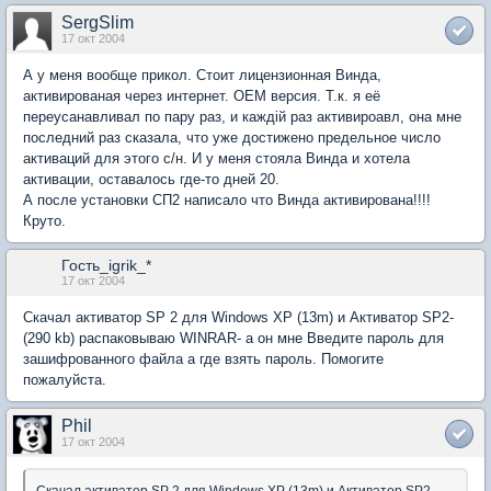
SergSlim
17 окт 2004
А у меня вообще прикол. Стоит лицензионная Винда,
активированая через интернет. ОЕМ версия. Т.к. я её
переусанавливал по пару раз, и каждій раз активироавл, она мне
последний раз сказала, что уже достижено предельное число
активаций для этого с/н. И у меня стояла Винда и хотела
активации, оставалось где-то дней 20.
А после установки СП2 написало что Винда активирована!!!!
Круто.
Гость_igrik_*
17 окт 2004
Скачал активатор SP 2 для Windows XP (13m) и Активатор SP2-
(290 kb) распаковываю WINRAR- а он мне Введите пароль для
зашифрованного файла а где взять пароль. Помогите
пожалуйста.
Phil
17 окт 2004