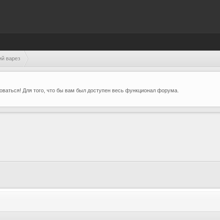
ий варез
ваться! Для того, что бы вам был доступен весь функционал форума.