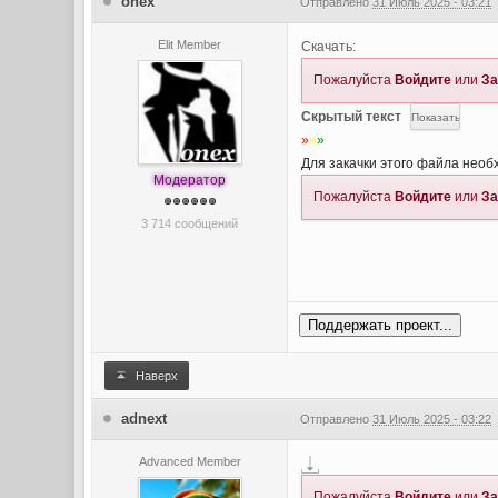
onex
Отправлено
31 Июль 2025 - 03:21
Elit Member
Скачать:
Пожалуйста
Войдите
или
За
Скрытый текст
»
»
»
Для закачки этого файла нео
Модератор
Пожалуйста
Войдите
или
За
3 714 сообщений
Поддержать проект...
Наверх
adnext
Отправлено
31 Июль 2025 - 03:22
Advanced Member
Пожалуйста
Войдите
или
За