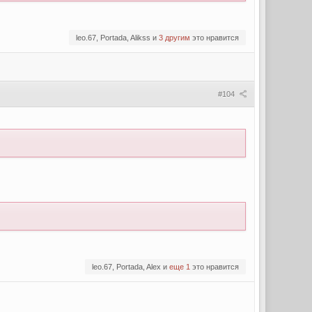
leo.67, Portada, Alikss и
3 другим
это нравится
#104
leo.67, Portada, Alex и
еще 1
это нравится