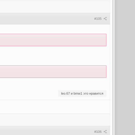
#105
leo.67 и bmw1 это нравится
#106