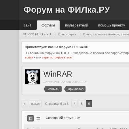
Форум на ФИЛка.РУ
сайт
форумы
пользователи
помощь проекту
ФОРУМ PHILka.RU
Кряко-Варез
Кряки, серийные номера, свеж
Приветствуем вас на Форуме PHILka.RU
Вы вошли на форум как ГОСТЬ. Убедительно просим вас зарегистриро
войти
- или
зарегистрироваться
!
WinRAR
Автор:
Phil
,
22 сен 2004 01:09
WinRAR
архиватор
«
назад
Страница 6 из 6
4
5
6
Сообщений в теме: 105