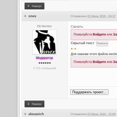
Наверх
onex
Отправлено
02 Июль 2026 - 04:37
Elit Member
Скачать:
Пожалуйста
Войдите
или
За
Скрытый текст
»
»
»
Для закачки этого файла необ
Модератор
Пожалуйста
Войдите
или
За
3 714 сообщений
Поддержать проект...
Наверх
alexanich
Отправлено
03 Июль 2026 - 15:08