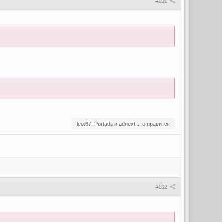
#101
leo.67, Portada и adnext это нравится
#102