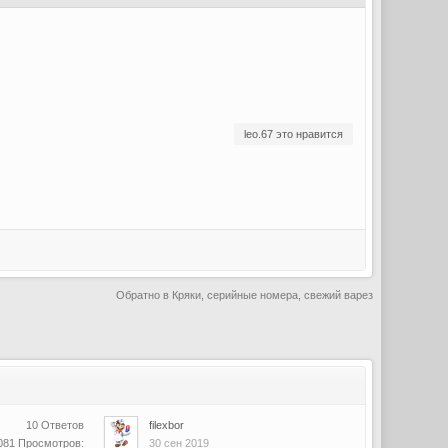
leo.67 это нравится
Обратно в Кряки, серийные номера, свежий варез
10 Ответов
filexbor
081 Просмотров:
30 сен 2019