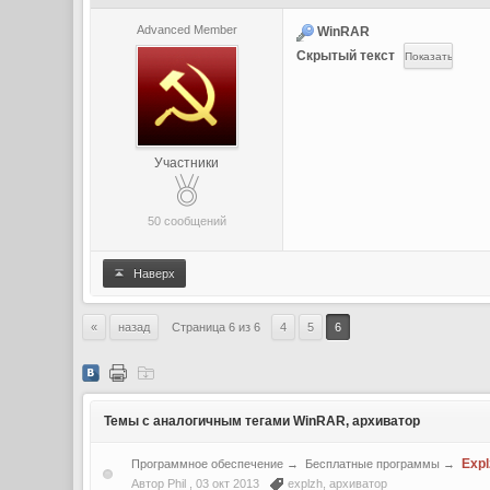
Advanced Member
WinRAR
Скрытый текст
Участники
50 сообщений
Наверх
«
назад
Страница 6 из 6
4
5
6
Темы с аналогичным тегами WinRAR, архиватор
Expl
Программное обеспечение
→
Бесплатные программы
→
Автор Phil ,
03 окт 2013
explzh
,
архиватор