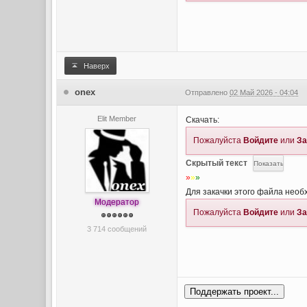
Наверх
onex
Отправлено
02 Май 2026 - 04:04
Elit Member
Скачать:
Пожалуйста
Войдите
или
За
Скрытый текст
»
»
»
Для закачки этого файла нео
Модератор
Пожалуйста
Войдите
или
За
3 714 сообщений
Поддержать проект...