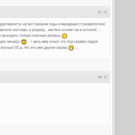
#7
дуктивности, но вот прошли годы и мандраке стоновился все
елу системы, а редхед .. как был ослом так и остался ...
дут выходить только платные релизы
туре линуксу
.. + весь мир знает что под сервер лудше
платные ОСы. Но это уже другая сказка
....
#8