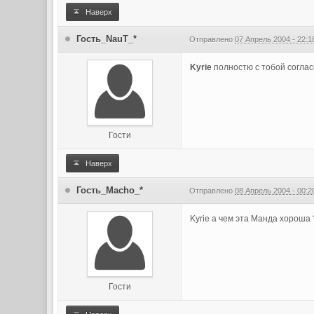
Наверх
Гость_NauT_*
Отправлено
07 Апрель 2004 - 22:1
Kyrie
полностю с тобой согласе
Гости
Наверх
Гость_Macho_*
Отправлено
08 Апрель 2004 - 00:2
Kyrie а чем эта Манда хороша 
Гости