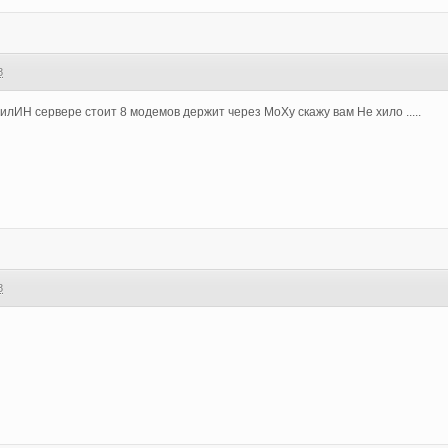
8
илИН сервере стоит 8 модемов держит через MoXу скажу вам Не хило .....
8