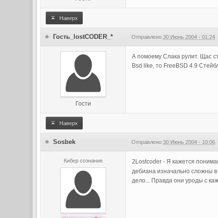
Наверх
Гость_lostCODER_*
Отправлено
30 Июнь 2004 - 01:24
А помоему Слака рулит. Щас ст
Bsd like, то FreeBSD 4.9 Стей
Гости
Наверх
Sosbek
Отправлено
30 Июнь 2004 - 10:06
Кибер сознание
2Lostcoder - Я кажется поним
дебиана изначально сложны в 
дело... Правда они уроды с к