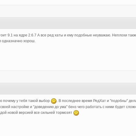
оит 9.1 на ядре 2.6.7 А все ред хаты и ему подобные неуважаю. Неплохи также 
бл одназначно хорош.
аю почему у тебя такой выбор
. В последнее время РедХат и "подобны" дел
своей настройке и "доведению до ума" бенз чего работать с ними будет сложн
аждой новой версией все сильней тормозят