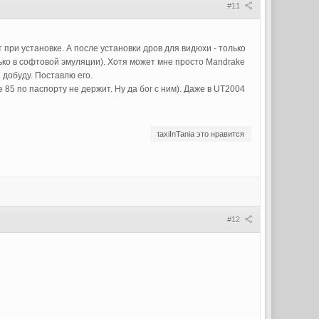
#11
т при установке. А после установки дров для видюхи - только
олько в софтовой эмуляции). Хотя может мне просто Mandrake
 добуду. Поставлю его.
 85 по паспорту не держит. Ну да бог с ним). Даже в UT2004
taxiInTania это нравится
#12