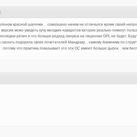
2
клоном красной шапочки ... совершено ничем не отличался кроме своей непро
 версии можо увидеть кучу мелдких наваротов каторие реально помогут пользват
 последни релиз и что больше редхед линукса на лицензии GPL не будет. Бу
 скозать подорила своих почетателей Мандраку .. самому ближнему по струк
..потому что практика показывает что эти ОС имеют больше дырок .. чем бес