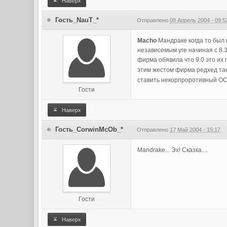
Наверх
Гость_NauT_*
Отправлено
08 Апрель 2004 - 09:5
Macho
Мандраке когда то был 
независемым уге начиная с 8.3
фирма обявила что 9.0 это их
этим жестом фирма редхед так
ставить некорпроротивный ОС 
Гости
Наверх
Гость_CorwinMcOb_*
Отправлено
17 Май 2004 - 15:17
Mandrake... Эх! Сказка....
Гости
Наверх