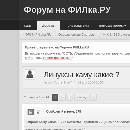
Форум на ФИЛка.РУ
сайт
форумы
пользователи
помощь проекту
ФОРУМ PHILka.RU
Операционные Системы
*NIX & *BSD сиcте
Приветствуем вас на Форуме PHILka.RU
Вы вошли на форум как ГОСТЬ. Убедительно просим вас зарегистриро
войти
- или
зарегистрироваться
!
Линуксы каму какие ?
Автор:
Гость_NauT_*
,
04 апр 2004 15:55
Страница 1 из 14
1
2
3
вперед
»
Сообщений в теме: 275
Опрос: Каму какие *никс системы наравятся ??
(1525 пользова
Каму какие *никс системы наравятся ??