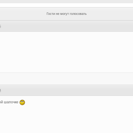
Гости не могут голосовать
5
4
ной шапочке