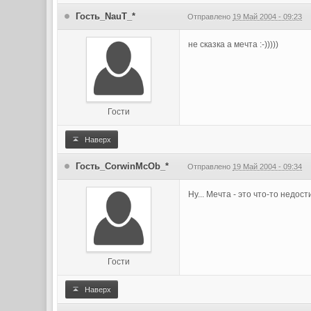
Гость_NauT_*
Отправлено
19 Май 2004 - 09:23
не сказка а мечта :-)))))
Гости
Наверх
Гость_CorwinMcOb_*
Отправлено
19 Май 2004 - 09:34
Ну... Мечта - это что-то недо
Гости
Наверх