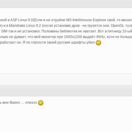
ой в ASP Linux 9.0(Если я не отрублю MS Intellimouse Explorer свой, то висне
я) и в Mandrake Linux 9.2 (после установки дров - не грузятся они. OpenGL т
SIM так и не установил. Половины библиотек не хватает. Вот в пятницу 10-ый
только он думает, что мой монитор при 1600x1200 выдаёт 90Hz, хотя он больше
е работает он. Я по глупости своей русские шрифты убил
нь мне Ваинх .... плиззз