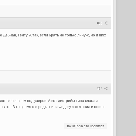
#13
Дебиан, Генту. А так, если брать не только линукс, но и unix
#14
ают в основном под узеров. А вот дистрибы типа слаки и
овато. В то время как редхат или Федрку засетапил и пошло
taxiInTania это нравится