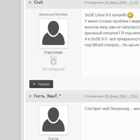
Civil
Отправлено
02 Июнь 2004 - 21:23
Advanced Member
SuSE Linux 9.0 лучший!
У меня столько проблем с видюх
консоль иксы уже не запускатс
урезаный попался? Я под него 
А в SuSE 9.0 - всё прекрасно(
под WineX поиграл... Но ща н
Участники
85 сообщений
Наверх
Гость_NauT_*
Отправлено
09 Июнь 2004 - 23:41
Civil брат мой Линуксоид ... ки
Гости