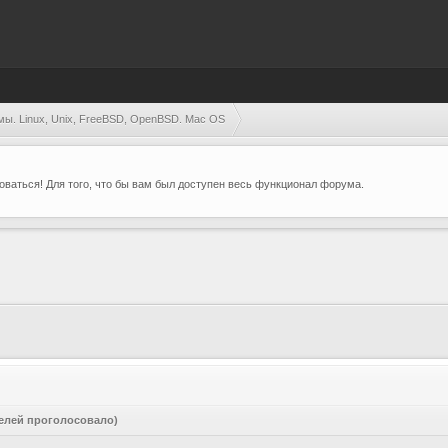
мы. Linux, Unix, FreeBSD, OpenBSD. Mac OS
ваться! Для того, что бы вам был доступен весь функционал форума.
телей проголосовало)