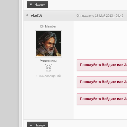
Наверх
vlad56
Отправлено
18 Май 2013 - 09:49
Elit Member
Участники
Пожалуйста
Войдите
или
З
1 764 сообщений
Пожалуйста
Войдите
или
З
Пожалуйста
Войдите
или
З
Наверх