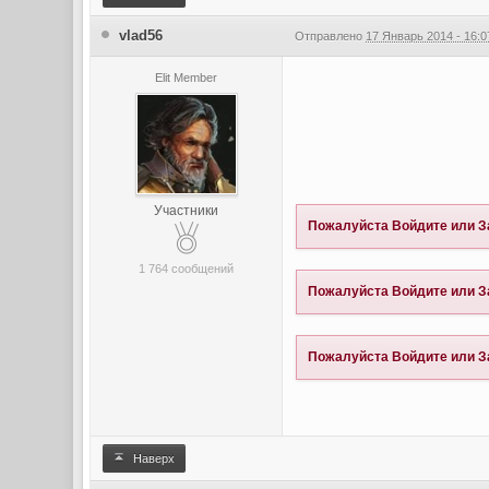
vlad56
Отправлено
17 Январь 2014 - 16:0
Elit Member
Участники
Пожалуйста
Войдите
или
З
1 764 сообщений
Пожалуйста
Войдите
или
З
Пожалуйста
Войдите
или
З
Наверх