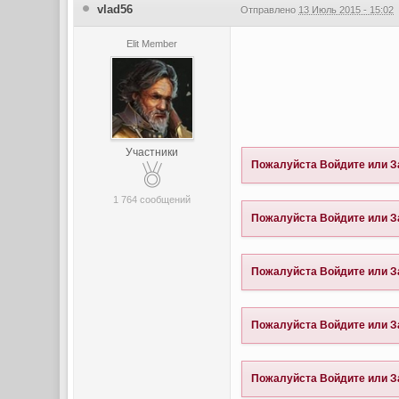
vlad56
Отправлено
13 Июль 2015 - 15:02
Elit Member
Участники
Пожалуйста
Войдите
или
З
1 764 сообщений
Пожалуйста
Войдите
или
З
Пожалуйста
Войдите
или
З
Пожалуйста
Войдите
или
З
Пожалуйста
Войдите
или
З