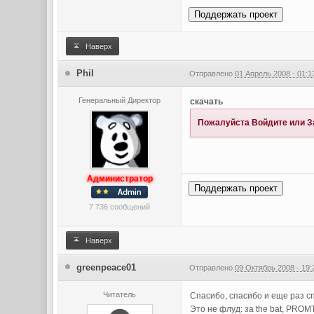
Поддержать проект
Наверх
Phil
Отправлено
01 Апрель 2008 - 01:1
Генеральный Директор
скачать
Пожалуйста
Войдите
или
З
Администратор
Поддержать проект
7 736 сообщений
Наверх
greenpeace01
Отправлено
09 Октябрь 2008 - 19:
Читатель
Спасибо, спасибо и еще раз сп
Это не флуд: за the bat, PROMT