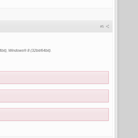
#5
t), Windows® 8 (32bit/64bit).