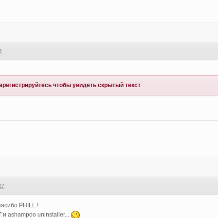
3
арегистрируйтесь
чтобы увидеть скрытый текст
27
асибо PHILL !
 и ashampoo uninstaller...