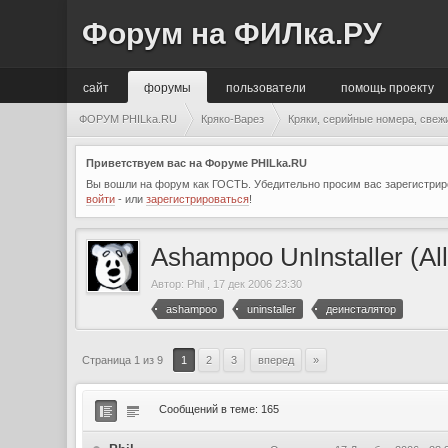
Форум на ФИЛка.РУ
сайт
форумы
пользователи
помощь проекту
ФОРУМ PHILka.RU
Кряко-Варез
Кряки, серийные номера, свеж
Приветствуем вас на Форуме PHILka.RU
Вы вошли на форум как ГОСТЬ. Убедительно просим вас зарегистриро
войти
- или
зарегистрироваться
!
Ashampoo UnInstaller (All
Автор:
Phil
,
17 дек 2006 23:30
ashampoo
uninstaller
деинсталятор
Страница 1 из 9
1
2
3
вперед
»
Сообщений в теме: 165