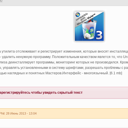
30
Эта утилита отслеживает и регистрирует изменения, которые вносят инсталл
 - удалить ненужную программу. Положительным качеством явлется то, что UnI
лиза деинсталлирует программы, мониторинг которых не производился. Кром
, управлять установленными в систему шрифтами, разрешать проблемы с раз
щью наглядных и понятных Мастеров.Интерфейс - многоязычный. [6.1 mb]
арегистрируйтесь
чтобы увидеть скрытый текст
il: 28 Июнь 2013 - 13:04