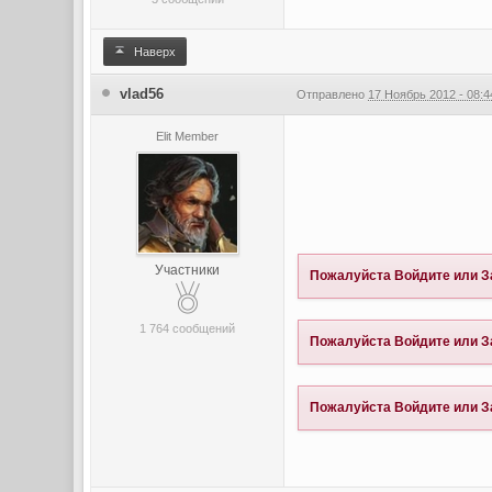
Наверх
vlad56
Отправлено
17 Ноябрь 2012 - 08:4
Elit Member
Участники
Пожалуйста
Войдите
или
З
1 764 сообщений
Пожалуйста
Войдите
или
З
Пожалуйста
Войдите
или
З