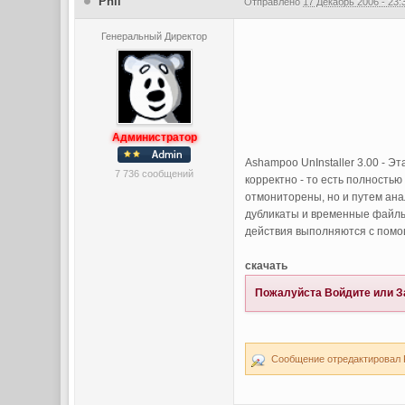
Phil
Отправлено
17 Декабрь 2006 - 23:
Генеральный Директор
Администратор
Ashampoo UnInstaller 3.00 - 
7 736 сообщений
корректно - то есть полностью
отмониторены, но и путем ана
дубликаты и временные файлы
действия выполняются с помо
скачать
Пожалуйста
Войдите
или
З
Сообщение отредактировал Ph