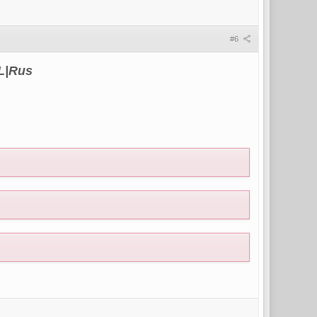
#6
ML|Rus