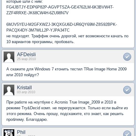
которые шли с ним:
FG4JBTJY-EDP6P82P-AGVPTSZA-GE4762LM-6K3BVW4T-
ZZF4RRXE-JK68CW4H-6ZU98N7V
6MJV5YEU-M2GFXWZJ-3KQXGU6D-UR6QY69M-Z8S92BPK-
PACQX4DY-3M7WLL2P-YJPA34TC
не подходят. Траффик очень дорогой, нет возможности качать по
10 вариантов программы, пробовать.
AFDeisli
25 мар 2010
А скажите для Windows 7 ктонить тестил TRue Image Home 2009
или 2010 пойдут?
Kristall
03 апр 2010
При работе на ноутбуке с Acronis True Image_2009 и 2010 в
режиме Try&Decid комп. не перегружается. Только если выйти из
этого режима. Очень прошу, подскажите, кто знает, как решить
проблему. Благодарю.
Phil