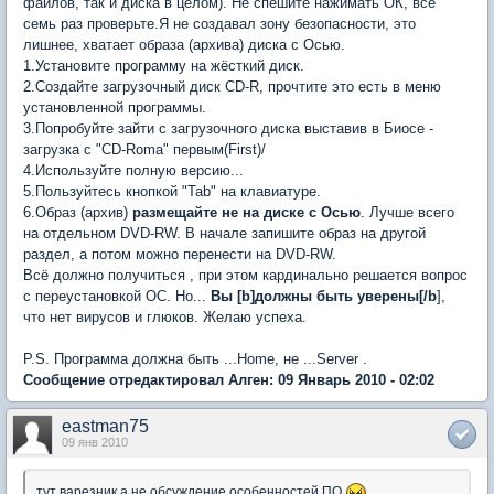
файлов, так и диска в целом). Не спешите нажимать ОК, всё
семь раз проверьте.Я не создавал зону безопасности, это
лишнее, хватает образа (архива) диска с Осью.
1.Установите программу на жёсткий диск.
2.Создайте загрузочный диск СD-R, прочтите это есть в меню
установленной программы.
3.Попробуйте зайти с загрузочного диска выставив в Биосе -
загрузка с "CD-Romа" первым(First)/
4.Используйте полную версию...
5.Пользуйтесь кнопкой "Tab" на клавиатуре.
6.Образ (архив)
размещайте не на диске с Осью
. Лучше всего
на отдельном DVD-RW. В начале запишите образ на другой
раздел, а потом можно перенести на DVD-RW.
Всё должно получиться , при этом кардинально решается вопрос
с переустановкой ОС. Но...
Вы [b]должны быть уверены[/b
],
что нет вирусов и глюков. Желаю успеха.
P.S. Программа должна быть ...Home, не ...Server .
Сообщение отредактировал Алген: 09 Январь 2010 - 02:02
eastman75
09 янв 2010
тут варезник а не обсуждение особенностей ПО