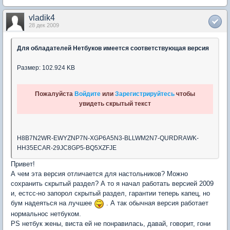
vladik4
28 дек 2009
Для обладателей Нетбуков имеется соответствующая версия
Размер: 102.924 KB
Пожалуйста
Войдите
или
Зарегистрируйтесь
чтобы
увидеть скрытый текст
H8B7N2WR-EWYZNP7N-XGP6A5N3-BLLWM2N7-QURDRAWK-
HH35ECAR-29JC8GP5-BQ5XZFJE
Привет!
А чем эта версия отличается для настольников? Можно
сохранить скрытый раздел? А то я начал работать версией 2009
и, естсс-но запорол скрытый раздел, гарантии теперь капец, но
бум надеяться на лучшее
. А так обычная версия работает
нормальнос нетбуком.
PS нетбук жены, виста ей не понравилась, давай, говорит, гони