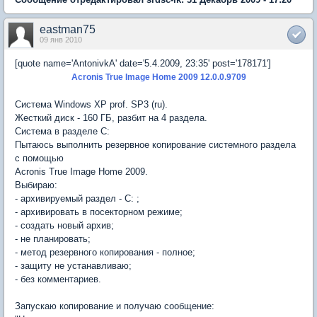
eastman75
09 янв 2010
[quote name='AntonivkA' date='5.4.2009, 23:35' post='178171']
Acronis True Image Home 2009 12.0.0.9709
Система Windows XP prof. SP3 (ru).
Жесткий диск - 160 ГБ, разбит на 4 раздела.
Система в разделе C:
Пытаюсь выполнить резервное копирование системного раздела
с помощью
Acronis True Image Home 2009.
Выбираю:
- архивируемый раздел - C: ;
- архивировать в посекторном режиме;
- создать новый архив;
- не планировать;
- метод резервного копирования - полное;
- защиту не устанавливаю;
- без комментариев.
Запускаю копирование и получаю сообщение: