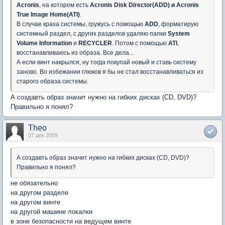
Acronis
, на котором есть
Acronis Disk Director(ADD) и Acronis
True Image Home(ATI)
.
В случае краха системы, гружусь с помощью
ADD
, форматирую
системный раздел, с других разделов удаляю папки
System
Volume Information
и
RECYCLER
. Потом с помощью
ATI
,
восстанавливаюсь из образа. Все дела...
А если винт накрылся, ну тогда покупай новый и ставь систему
заново. Во избежании глюков я бы не стал восстанавливаться из
старого образа системы.
А создавть образ значит нужно на гибких дисках (CD, DVD)?
Правильно я понял?
Theо
07 дек 2009
А создавть образ значит нужно на гибких дисках (CD, DVD)?
Правильно я понял?
не обязательно
на другом разделе
на другом винте
на другой машине локалки
в зоне безопасности на ведущем винте