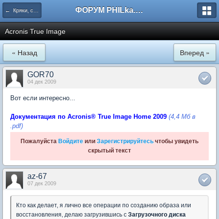
ФОРУМ PHILka.RU
← Кряки, серийные номера, свежий варез
Acronis True Image
« Назад
Вперед »
GOR70
04 дек 2009
Вот если интересно...
Документация по Acronis® True Image Home 2009
(4,4 Мб в
.pdf)
Пожалуйста
Войдите
или
Зарегистрируйтесь
чтобы увидеть
скрытый текст
az-67
07 дек 2009
Кто как делает, я лично все операции по созданию образа или
восстановления, делаю загрузившись с
Загрузочного диска