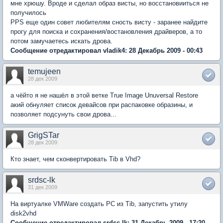
мне хрюшу. Вроде и сделал образ висты, но восстановииться не
получилось
PPS еще один совет любителям сность висту - заранее найдите
прогу для поиска и сохранения/востановления драйверов, а то
потом замучаетесь искать дрова.
Сообщение отредактировал vladik4: 28 Декабрь 2009 - 00:43
temujeen
28 дек 2009
а чёйто я не нашёл в этой ветке True Image Unuversal Restore
акий обнуляет список девайсов при распаковке образины, и
позволяет подсунуть свои дрова...
GrigSTar
28 дек 2009
Кто знает, чем сконвертировать Tib в Vhd?
srdsc-lk
31 дек 2009
На виртуалке VMWare создать PC из Tib, запустить утилу
disk2vhd
Сообщение отредактировал srdsc-lk: 31 Декабрь 2009 - 17:20