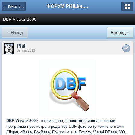
ФОРУМ PHILka.RU
← Кряки, серийные номера, свежий варез
DBF Viewer 2000
« Назад
Вперед »
Phil
09 апр 2013
DBF Viewer 2000
- это мощная, и простая в использовании
программа просмотра и редактор DBF файлов (с компонентами
Clipper, dBase, FoxBase, Foxpro, Visual Foxpro, Visual DBase, VO,