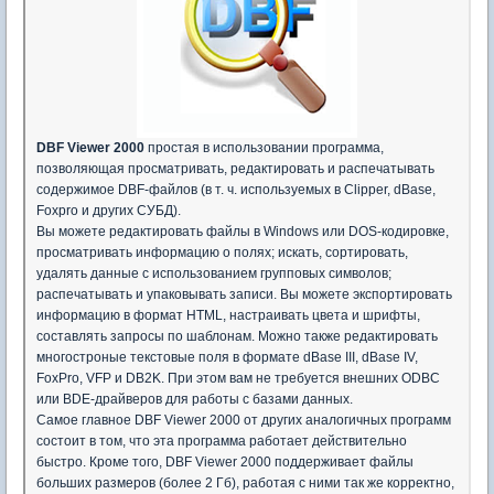
DBF Viewer 2000
простая в использовании программа,
позволяющая просматривать, редактировать и распечатывать
содержимое DBF-файлов (в т. ч. используемых в Clipper, dBase,
Foxpro и других СУБД).
Вы можете редактировать файлы в Windows или DOS-кодировке,
просматривать информацию о полях; искать, сортировать,
удалять данные с использованием групповых символов;
распечатывать и упаковывать записи. Вы можете экспортировать
информацию в формат HTML, настраивать цвета и шрифты,
составлять запросы по шаблонам. Можно также редактировать
многостроные текстовые поля в формате dBase III, dBase IV,
FoxPro, VFP и DB2K. При этом вам не требуется внешних ODBC
или BDE-драйверов для работы с базами данных.
Самое главное DBF Viewer 2000 от других аналогичных программ
состоит в том, что эта программа работает действительно
быстро. Кроме того, DBF Viewer 2000 поддерживает файлы
больших размеров (более 2 Гб), работая с ними так же корректно,